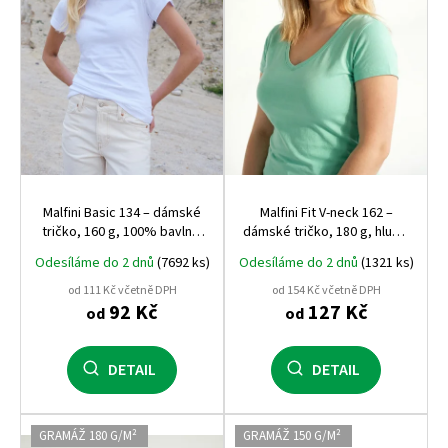
r
o
d
u
k
t
ů
Malfini Basic 134 – dámské
Malfini Fit V‑neck 162 –
tričko, 160 g, 100% bavlna,
dámské tričko, 180 g, hlubší
projmutý střih
výstřih do V, silikonová
Odesíláme do 2 dnů
(7692 ks)
Odesíláme do 2 dnů
(1321 ks)
úprava
od 111 Kč včetně DPH
od 154 Kč včetně DPH
92 Kč
127 Kč
od
od
DETAIL
DETAIL
GRAMÁŽ 180 G/M²
GRAMÁŽ 150 G/M²