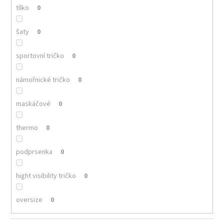
tílko
0
šaty
0
sportovní tričko
0
námořnické tričko
0
maskáčové
0
thermo
0
podprsenka
0
hight visibility tričko
0
oversize
0