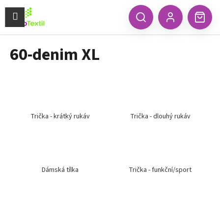
K
Přejít
na
Menu
o
CZK
Hledat
Náku
obsah
Zpět
Zpět
Přihlášení
š
koší
í
60-denim XL
C
k
o
p
o
t
ř
Trička - krátký rukáv
Trička - dlouhý rukáv
e
b
u
j
Dámská tílka
Trička - funkční/sport
e
t
e
n