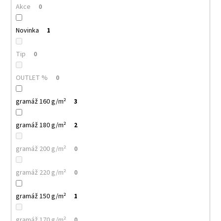
č
Akce
0
u
j
Novinka
1
e
m
e
Tip
0
OUTLET %
0
MALFINI
LOVE
123
gramáž 160 g/m²
3
–
DÁMSKÉ
gramáž 180 g/m²
TRIČKO/
2
ŠATY,
VOLNÝ
gramáž 200 g/m²
0
STŘIH,
150
G
gramáž 220 g/m²
0
140
Kč
gramáž 150 g/m²
1
gramáž 170 g/m²
0