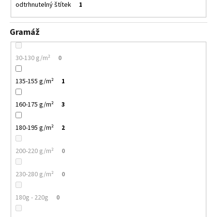
odtrhnutelný štítek
1
Gramáž
30-130 g/m²
0
135-155 g/m²
1
160-175 g/m²
3
180-195 g/m²
2
200-220 g/m²
0
230-280 g/m²
0
180g - 220g
0