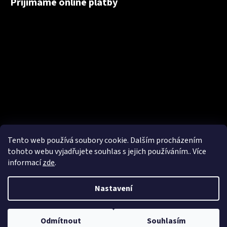
Přijímáme online platby
Tento web používá soubory cookie. Dalším procházením
tohoto webu vyjadřujete souhlas s jejich používáním.. Více
informací
zde
.
Nastavení
Vytvořil Shoptet
Copyright 2026
NakupTextil - reklamní textil Adler / Malfini -
Odmítnout
Souhlasím
potisk textilu, výšivky
. Všechna práva vyhrazena.
Upravit