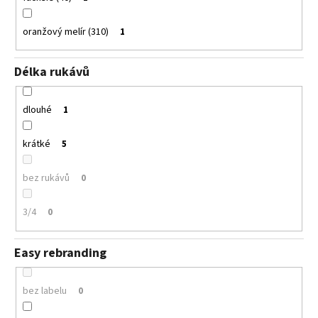
oranžový melír (310)
1
Délka rukávů
dlouhé
1
krátké
5
bez rukávů
0
3/4
0
Easy rebranding
bez labelu
0