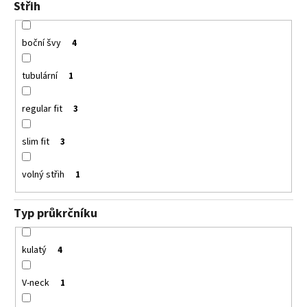
Střih
boční švy
4
tubulární
1
regular fit
3
slim fit
3
volný střih
1
Typ průkrčníku
kulatý
4
V-neck
1