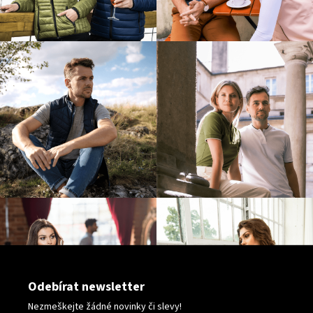
v
k
y
v
ý
p
i
s
u
Odebírat newsletter
Nezmeškejte žádné novinky či slevy!