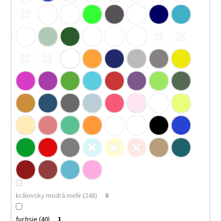
královsky modrá melír (248)
0
fuchsie (40)
1