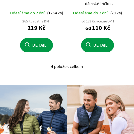
dámské tričko
s dlouhým rukávem, 120 g, elastick
Odesíláme do 2 dnů.
(1254 ks)
Odesíláme do 2 dnů.
(28 ks)
prémiová kvalita Roly
265 Kč včetně DPH
od 133 Kč včetně DPH
219 Kč
110 Kč
od
DETAIL
DETAIL
6
položek celkem
O
v
l
á
d
a
c
í
p
r