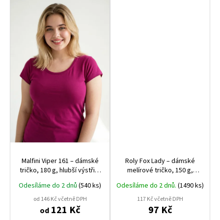
Malfini Viper 161 – dámské
Roly Fox Lady – dámské
tričko, 180 g, hlubší výstřih,
melírové tričko, 150 g,
silikonová úprava
polyester‑bavlna, bez
Odesíláme do 2 dnů
(540 ks)
Odesíláme do 2 dnů.
(1490 ks)
bočních švů, moderní
vzhled
od 146 Kč včetně DPH
117 Kč včetně DPH
121 Kč
97 Kč
od