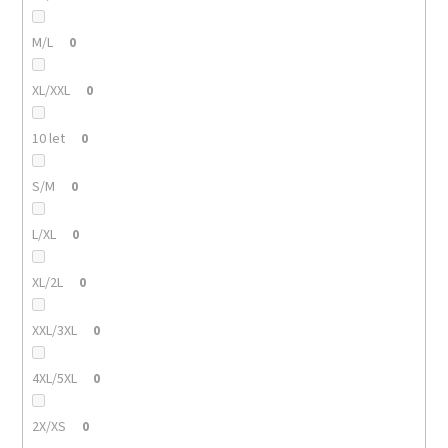
M/L
0
XL/XXL
0
10 let
0
S/M
0
L/XL
0
XL/2L
0
XXL/3XL
0
4XL/5XL
0
2X/XS
0