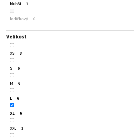
hlubší
1
lodičkový
0
Velikost
XS
3
S
6
M
6
L
6
XL
6
XXL
3