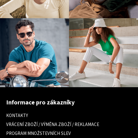
Z
á
Informace pro zákazníky
p
a
KONTAKTY
t
VRÁCENÍ ZBOŽÍ / VÝMĚNA ZBOŽÍ / REKLAMACE
í
PROGRAM MNOŽSTEVNÍCH SLEV