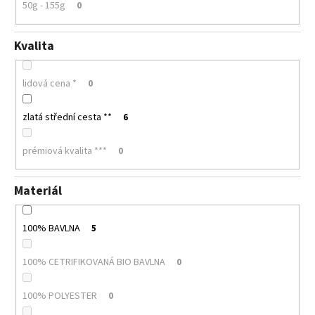
50g - 155g
0
Kvalita
lidová cena *
0
zlatá střední cesta **
6
prémiová kvalita ***
0
Materiál
100% BAVLNA
5
100% CETRIFIKOVANÁ BIO BAVLNA
0
100% POLYESTER
0