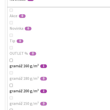
Akce
0
Novinka
0
Tip
0
OUTLET %
0
gramáž 160 g/m²
1
gramáž 180 g/m²
0
gramáž 200 g/m²
2
gramáž 150 g/m²
0