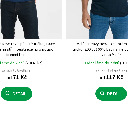
KRÁLOVSKÁ MODRÁ MELA
melírová (58)
1
černá/bílá (0201)
1
sic New 132 – pánské tričko, 100%
Malfini Heavy New 137 – prém
rní střih, bestseller pro potisk i
tričko, 200 g, 100% bavlna, nejv
bílá/královská modrá (0105
firemní textil
kvalita Malfini
íláme do 2 dnů
(20143 ks)
Odesíláme do 2 dnů
(103
bílá/červená (0160)
1
od 86 Kč včetně DPH
od 142 Kč včetně DPH
71 Kč
117 Kč
od
od
lahvově zelená (56)
1
svítivě žlutá/černá (22102)
DETAIL
DETAIL
svítivě oranžová/černá (22
fuchsiová/černá (4002)
1