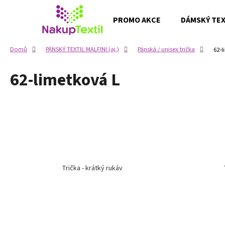
K
Přejít
na
o
PROMO AKCE
DÁMSKÝ TEXT
obsah
Zpět
Zpět
š
do
do
í
Domů
PÁNSKÝ TEXTIL MALFINI (aj.)
Pánská / unisex trička
62-l
k
obchodu
obchodu
62-limetková L
Trička - krátký rukáv