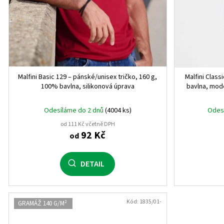
5XL
0
4 roky
1
8 let
1
Malfini Basic 129 – pánské/unisex tričko, 160 g,
Malfini Clas
12 let
1
100% bavlna, silikonová úprava
bavlna, mode
16 let
1
Odesíláme do 2 dnů
(4004 ks)
Odes
od 111 Kč včetně DPH
6 let
0
92 Kč
od
XS/S
0
DETAIL
M/L
0
XL/XXL
0
Kód:
1835/01-
GRAMÁŽ 140 G/M²
10 let
0