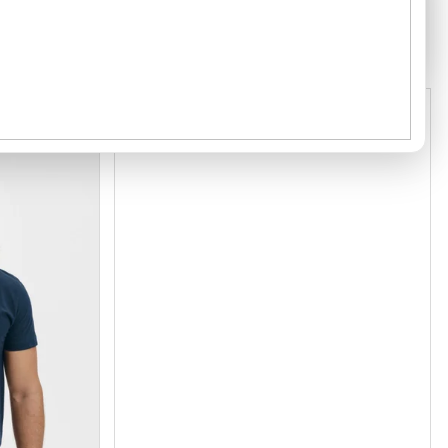
Kód:
1370012
Kód:
1090113
GRAMÁŽ 200 G/M²
2
1
1