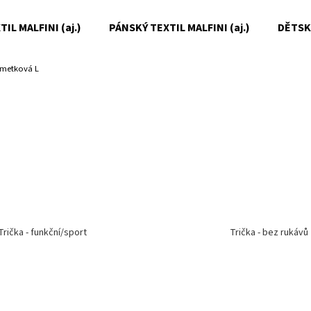
IL MALFINI (aj.)
PÁNSKÝ TEXTIL MALFINI (aj.)
DĚTSKÝ
imetková L
Co potřebujete najít?
HLEDAT
Doporučujeme
Trička - funkční/sport
Trička - bez rukávů