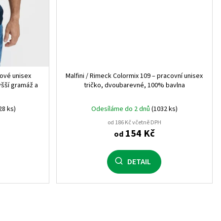
0
iové unisex
Malfini / Rimeck Colormix 109 – pracovní unisex
yšší gramáž a
tričko, dvoubarevné, 100% bavlna
)
1
28 ks)
Odesíláme do 2 dnů
(1032 ks)
od 186 Kč včetně DPH
154 Kč
od
1
DETAIL
302)
1