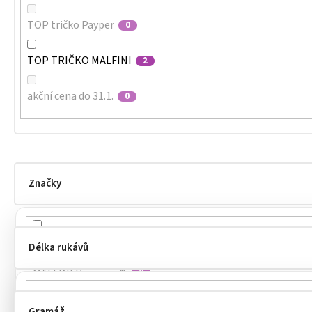
TOP tričko Payper
0
TOP TRIČKO MALFINI
2
akční cena do 31.1.
0
Značky
MALFINI
4
Délka rukávů
MALFINI Premium®
0
MALFINI®
0
Gramáž