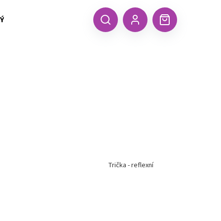
 TEXTIL MALFINI (aj.)
ČEPICE, KŠILTOVKY, ŠÁTKY A RUKA
CZK
Hledat
Nákupní
Přihlášení
košík
Trička - reflexní
Následující