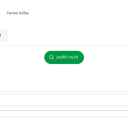
MALFINI BASIC 129 – PÁNSKÉ/UNISEX TRIČKO,
MULTIFUNKČNÍ ŠÁ
160 G, 100% BAVLNA, SILIKONOVÁ ÚPRAVA
32 Kč
Termo trička
92 Kč
ě
ZAVŘÍT FILTR