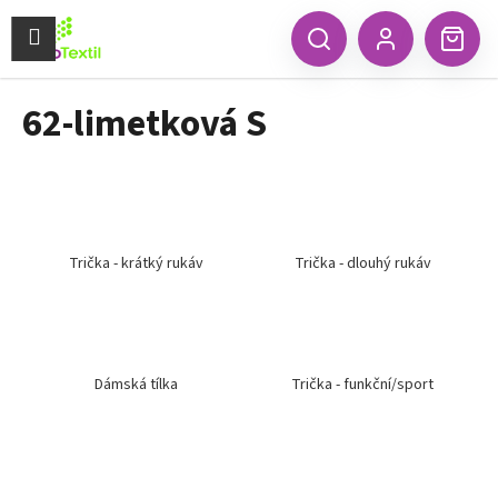
K
Přejít
na
Menu
o
CZK
Hledat
Náku
obsah
Zpět
Zpět
Přihlášení
š
koší
í
62-limetková S
C
k
o
p
o
t
ř
Trička - krátký rukáv
Trička - dlouhý rukáv
e
b
u
j
Dámská tílka
Trička - funkční/sport
e
t
e
n