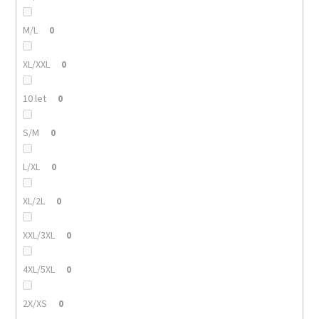
M/L
0
XL/XXL
0
10 let
0
S/M
0
L/XL
0
XL/2L
0
XXL/3XL
0
4XL/5XL
0
2X/XS
0