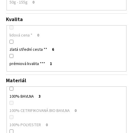
50g - 155g
0
Kvalita
lidová cena *
0
zlatá střední cesta **
6
prémiová kvalita ***
1
Materiál
100% BAVLNA
3
100% CETRIFIKOVANÁ BIO BAVLNA
0
100% POLYESTER
0