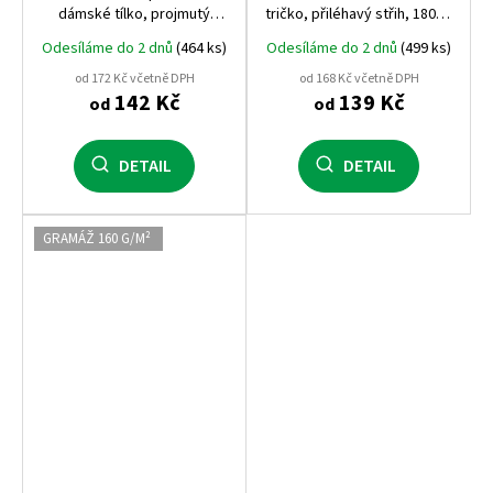
dámské tílko, projmutý
tričko, přiléhavý střih, 180 g,
střih, 180 g
elastický materiál
Odesíláme do 2 dnů
(464 ks)
Odesíláme do 2 dnů
(499 ks)
od 172 Kč včetně DPH
od 168 Kč včetně DPH
142 Kč
139 Kč
od
od
DETAIL
DETAIL
GRAMÁŽ 160 G/M²