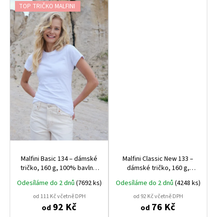
TOP TRIČKO MALFINI
Malfini Basic 134 – dámské
Malfini Classic New 133 –
tričko, 160 g, 100% bavlna,
dámské tričko, 160 g,
projmutý střih
projmuté
Odesíláme do 2 dnů
(7692 ks)
Odesíláme do 2 dnů
(4248 ks)
od 111 Kč včetně DPH
od 92 Kč včetně DPH
92 Kč
76 Kč
od
od