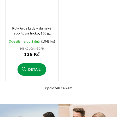
Roly Avus Lady – dámské
sportovní tričko, 160 g,
cotton‑touch polyester,
Odesíláme do 2 dnů.
(1843 ks)
přiléhavý střih, raglánový
rukáv
163 Kč včetně DPH
135 Kč
DETAIL
7
položek celkem
O
v
l
á
d