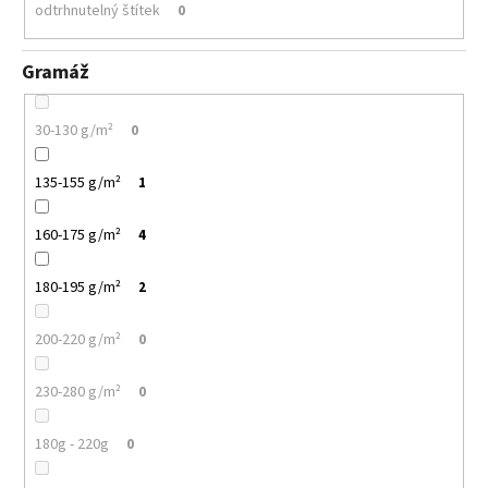
odtrhnutelný štítek
0
Gramáž
30-130 g/m²
0
135-155 g/m²
1
160-175 g/m²
4
180-195 g/m²
2
200-220 g/m²
0
230-280 g/m²
0
180g - 220g
0