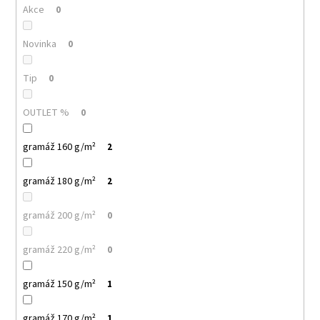
č
Akce
0
u
j
Novinka
0
e
m
e
Tip
0
OUTLET %
0
MALFINI
CITY
120
gramáž 160 g/m²
2
–
DÁMSKÉ
gramáž 180 g/m²
TRIČKO,
2
150
G,
gramáž 200 g/m²
0
VOLNÝ
STŘIH
106
gramáž 220 g/m²
0
Kč
gramáž 150 g/m²
1
gramáž 170 g/m²
1