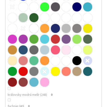
královsky modrá melír (248)
0
fuchsie (40)
0