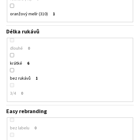
oranžový melír (310)
1
Délka rukávů
dlouhé
0
krátké
6
bez rukávů
1
3/4
0
Easy rebranding
bez labelu
0