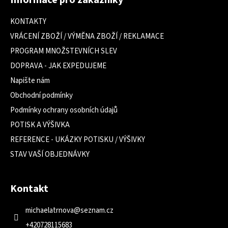
Informace pro zákazníky
p
a
KONTAKTY
t
VRÁCENÍ ZBOŽÍ / VÝMĚNA ZBOŽÍ / REKLAMACE
í
PROGRAM MNOŽSTEVNÍCH SLEV
DOPRAVA - JAK EXPEDUJEME
Napište nám
Obchodní podmínky
Podmínky ochrany osobních údajů
POTISK A VÝŠIVKA
REFERENCE - UKÁZKY POTISKU / VÝŠIVKY
STAV VAŠÍ OBJEDNÁVKY
Kontakt
michaelatrnova
@
seznam.cz
+420728115683