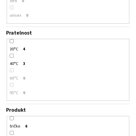
děti
0
unisex
0
Pratelnost
30°C
4
40°C
3
60°C
0
95°C
0
Produkt
tričko
6