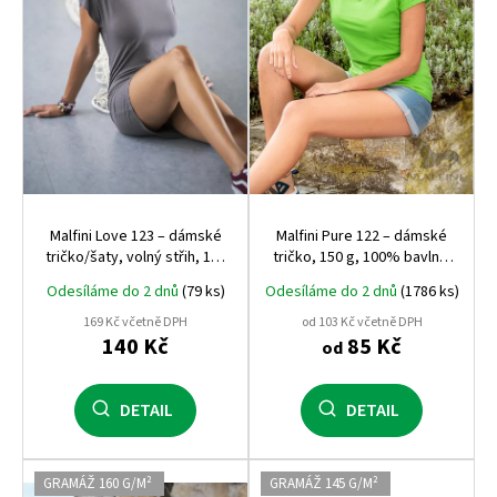
r
o
d
u
k
t
ů
Malfini Love 123 – dámské
Malfini Pure 122 – dámské
tričko/šaty, volný střih, 150
tričko, 150 g, 100% bavlna,
g
projmutý střih
Odesíláme do 2 dnů
(79 ks)
Odesíláme do 2 dnů
(1786 ks)
169 Kč včetně DPH
od 103 Kč včetně DPH
140 Kč
85 Kč
od
DETAIL
DETAIL
GRAMÁŽ 160 G/M²
GRAMÁŽ 145 G/M²