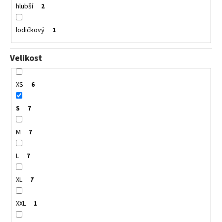
hlubší
2
lodičkový
1
Velikost
XS
6
S
7
M
7
L
7
XL
7
XXL
1