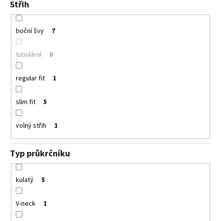
Střih
boční švy
7
tubulární
0
regular fit
1
slim fit
5
volný střih
1
Typ průkrčníku
kulatý
5
V-neck
1