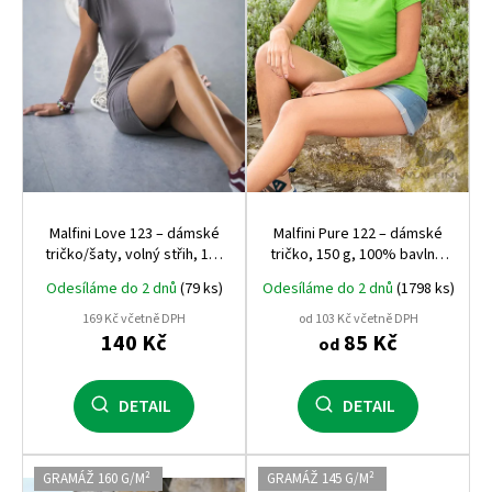
r
o
d
u
k
t
ů
Malfini Love 123 – dámské
Malfini Pure 122 – dámské
tričko/šaty, volný střih, 150
tričko, 150 g, 100% bavlna,
g
projmutý střih
Odesíláme do 2 dnů
(79 ks)
Odesíláme do 2 dnů
(1798 ks)
169 Kč včetně DPH
od 103 Kč včetně DPH
140 Kč
85 Kč
od
DETAIL
DETAIL
GRAMÁŽ 160 G/M²
GRAMÁŽ 145 G/M²