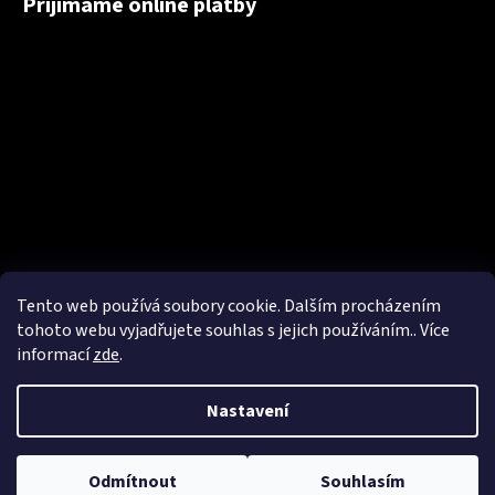
Přijímáme online platby
Tento web používá soubory cookie. Dalším procházením
tohoto webu vyjadřujete souhlas s jejich používáním.. Více
informací
zde
.
Nastavení
Vytvořil Shoptet
Copyright 2026
NakupTextil - reklamní textil Adler / Malfini -
Odmítnout
Souhlasím
potisk textilu, výšivky
. Všechna práva vyhrazena.
Upravit