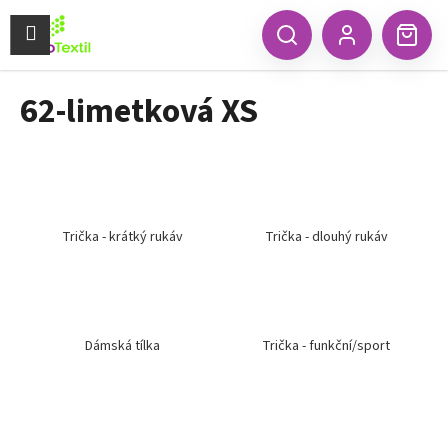
K
Přejít
na
Menu
o
CZK
Hledat
Náku
obsah
Zpět
Zpět
Přihlášení
š
koší
í
62-limetková XS
C
k
o
p
o
t
ř
Trička - krátký rukáv
Trička - dlouhý rukáv
e
b
u
j
Dámská tílka
Trička - funkční/sport
e
t
e
n