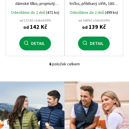
dámské tílko, projmutý
tričko, přiléhavý střih, 180 g,
střih, 180 g
elastický materiál
Odesíláme do 2 dnů
(471 ks)
Odesíláme do 2 dnů
(499 ks)
od 172 Kč včetně DPH
od 168 Kč včetně DPH
142 Kč
139 Kč
od
od
DETAIL
DETAIL
6
položek celkem
O
v
l
á
d
a
c
í
p
r