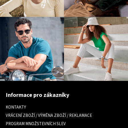
Z
á
Informace pro zákazníky
p
a
KONTAKTY
t
VRÁCENÍ ZBOŽÍ / VÝMĚNA ZBOŽÍ / REKLAMACE
í
PROGRAM MNOŽSTEVNÍCH SLEV