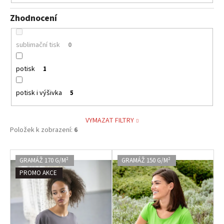
Zhodnocení
sublimační tisk
0
potisk
1
potisk i výšivka
5
VYMAZAT FILTRY
Položek k zobrazení:
6
V
GRAMÁŽ 170 G/M²
GRAMÁŽ 150 G/M²
ý
PROMO AKCE
p
i
s
p