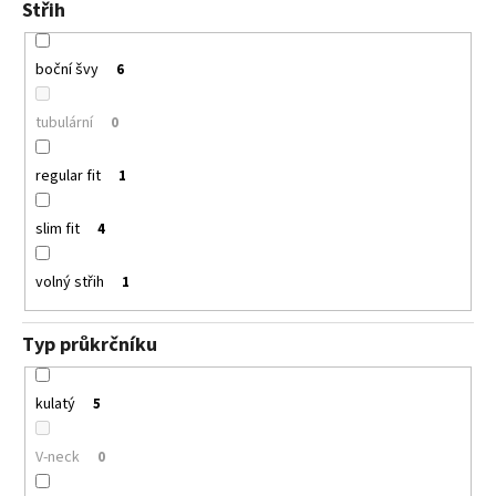
Střih
boční švy
6
tubulární
0
regular fit
1
slim fit
4
volný střih
1
Typ průkrčníku
kulatý
5
V-neck
0