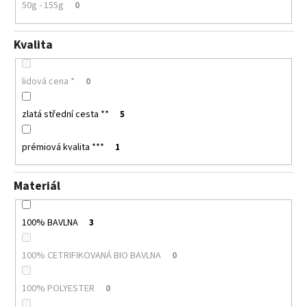
50g - 155g
0
Kvalita
lidová cena *
0
zlatá střední cesta **
5
prémiová kvalita ***
1
Materiál
100% BAVLNA
3
100% CETRIFIKOVANÁ BIO BAVLNA
0
100% POLYESTER
0