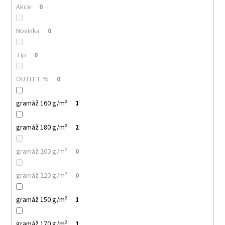
č
Akce
0
u
j
Novinka
0
e
m
e
Tip
0
OUTLET %
0
MULTIFUNKČNÍ
ŠÁTEK
NANUK
gramáž 160 g/m²
1
32
Kč
gramáž 180 g/m²
2
gramáž 200 g/m²
0
gramáž 220 g/m²
0
gramáž 150 g/m²
1
gramáž 170 g/m²
1