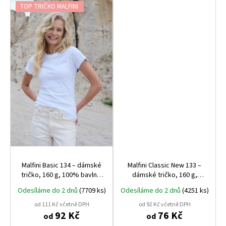
TOP TRIČKO MALFINI
Malfini Basic 134 – dámské
Malfini Classic New 133 –
tričko, 160 g, 100% bavlna,
dámské tričko, 160 g,
projmutý střih
projmuté
Odesíláme do 2 dnů
(7709 ks)
Odesíláme do 2 dnů
(4251 ks)
od 111 Kč včetně DPH
od 92 Kč včetně DPH
92 Kč
76 Kč
od
od