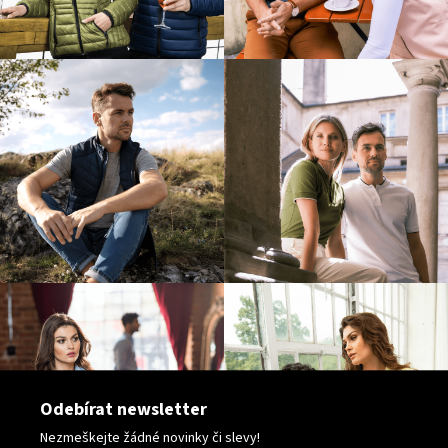
v
k
y
v
ý
p
i
s
u
Odebírat newsletter
Nezmeškejte žádné novinky či slevy!