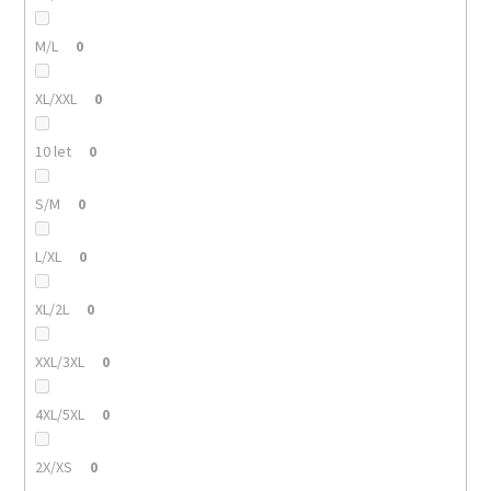
M/L
0
XL/XXL
0
10 let
0
S/M
0
L/XL
0
XL/2L
0
XXL/3XL
0
4XL/5XL
0
2X/XS
0