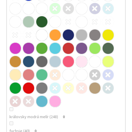
královsky modrá melír (248)
0
fuchsie (40)
0