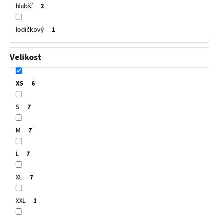
hlubší
2
lodičkový
1
Velikost
XS
6
S
7
M
7
L
7
XL
7
XXL
1