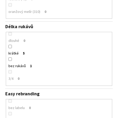
oranžový melír (310)
0
Délka rukávů
dlouhé
0
krátké
5
bez rukávů
1
3/4
0
Easy rebranding
bez labelu
0