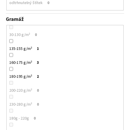
odtrhnutelný štítek
0
Gramáž
30-130 g/m²
0
135-155 g/m²
1
160-175 g/m²
3
180-195 g/m²
2
200-220 g/m²
0
230-280 g/m²
0
180g - 220g
0