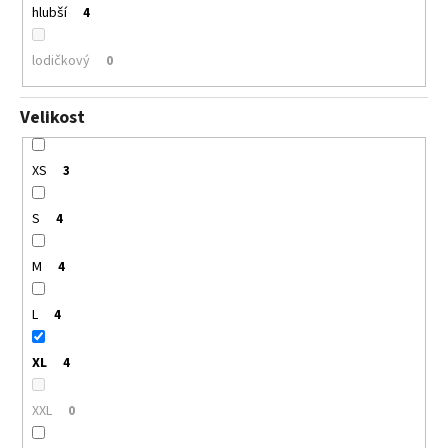
hlubší
4
lodičkový
0
Velikost
XS
3
S
4
M
4
L
4
XL
4
XXL
0