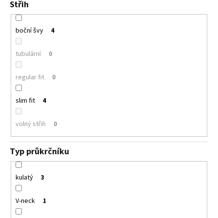
Střih
boční švy
4
tubulární
0
regular fit
0
slim fit
4
volný střih
0
Typ průkrčníku
kulatý
3
V-neck
1