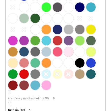
královsky modrá melír (248)
0
fuchsie (40)
1