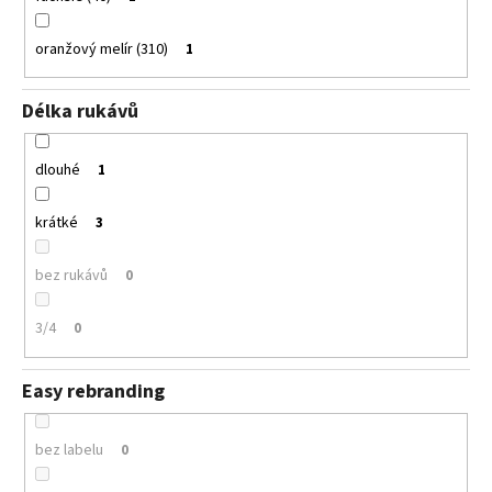
oranžový melír (310)
1
Délka rukávů
dlouhé
1
krátké
3
bez rukávů
0
3/4
0
Easy rebranding
bez labelu
0