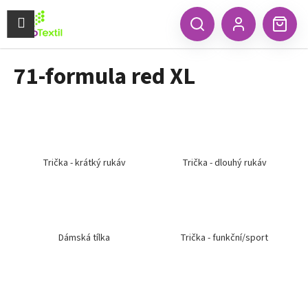
K
Přejít
na
Menu
o
CZK
Hledat
Náku
obsah
Zpět
Zpět
Přihlášení
š
koší
í
71-formula red XL
C
k
o
p
o
t
ř
Trička - krátký rukáv
Trička - dlouhý rukáv
e
b
u
j
Dámská tílka
Trička - funkční/sport
e
t
e
n