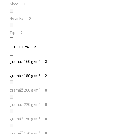
č
Akce
0
u
j
Novinka
0
e
m
e
Tip
0
OUTLET %
2
MALFINI
BASIC
129
gramáž 160 g/m²
2
–
PÁNSKÉ/UNISEX
gramáž 180 g/m²
TRIČKO,
2
160
G,
gramáž 200 g/m²
0
100%
BAVLNA,
SILIKONOVÁ
gramáž 220 g/m²
0
ÚPRAVA
92
gramáž 150 g/m²
0
Kč
gramáž 170 g/m²
0