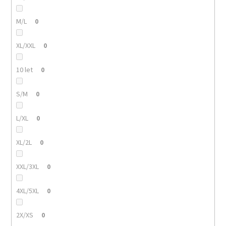
M/L
0
XL/XXL
0
10 let
0
S/M
0
L/XL
0
XL/2L
0
XXL/3XL
0
4XL/5XL
0
2X/XS
0