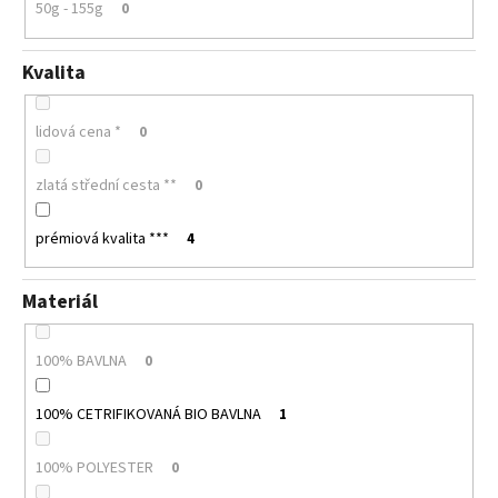
50g - 155g
0
Kvalita
lidová cena *
0
zlatá střední cesta **
0
prémiová kvalita ***
4
Materiál
100% BAVLNA
0
100% CETRIFIKOVANÁ BIO BAVLNA
1
100% POLYESTER
0