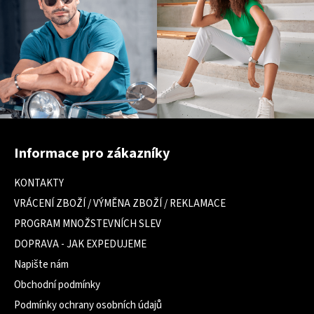
Z
á
Informace pro zákazníky
p
a
KONTAKTY
t
VRÁCENÍ ZBOŽÍ / VÝMĚNA ZBOŽÍ / REKLAMACE
í
PROGRAM MNOŽSTEVNÍCH SLEV
DOPRAVA - JAK EXPEDUJEME
Napište nám
Obchodní podmínky
Podmínky ochrany osobních údajů