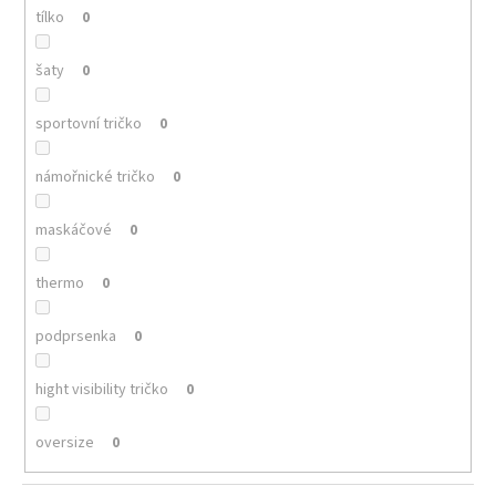
tílko
0
šaty
0
sportovní tričko
0
námořnické tričko
0
maskáčové
0
thermo
0
podprsenka
0
hight visibility tričko
0
oversize
0