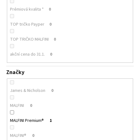
Prémiová kvalita *
0
TOP tričko Payper
0
TOP TRIČKO MALFINI
0
akční cena do 31.1.
0
Značky
James & Nicholson
0
MALFINI
0
MALFINI Premium®
1
MALFINI®
0