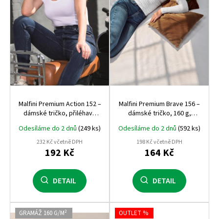
r
o
d
u
k
t
ů
Malfini Premium Action 152 –
Malfini Premium Brave 156 –
dámské tričko, přiléhavý
dámské tričko, 160 g,
střih, 180 g, elastický
prémiový pružný materiál,
Odesíláme do 2 dnů
(249 ks)
Odesíláme do 2 dnů
(592 ks)
materiál
dlouhý rukáv
232 Kč včetně DPH
198 Kč včetně DPH
192 Kč
164 Kč
DETAIL
DETAIL
GRAMÁŽ 160 G/M²
OUTLET %