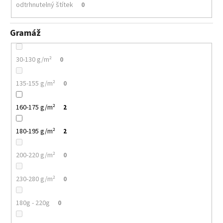
odtrhnutelný štítek
0
Gramáž
30-130 g/m²
0
135-155 g/m²
0
160-175 g/m²
2
180-195 g/m²
2
200-220 g/m²
0
230-280 g/m²
0
180g - 220g
0