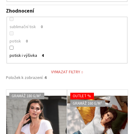
Zhodnocení
sublimační tisk
0
potisk
0
potisk i výšivka
4
VYMAZAT FILTRY
Položek k zobrazení:
4
V
GRAMÁŽ 180 G/M²
OUTLET %
ý
GRAMÁŽ 160 G/M²
p
i
s
p