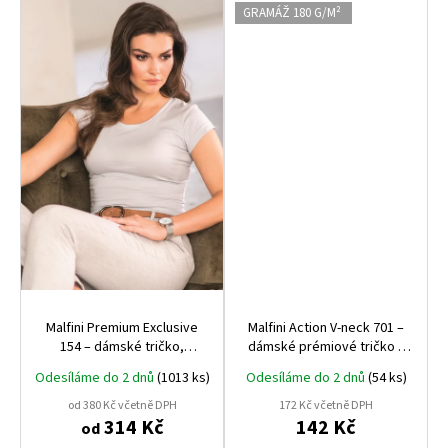
GRAMÁŽ 180 G/M²
Malfini Premium Exclusive
Malfini Action V‑neck 701 –
154 – dámské tričko,
dámské prémiové tričko s
SUPIMA® bavlna, 160 g
výstřihem do V, 180 g, 95 %
Odesíláme do 2 dnů
(1013 ks)
Odesíláme do 2 dnů
(54 ks)
bavlna, 5 % elastan
od 380 Kč včetně DPH
172 Kč včetně DPH
314 Kč
142 Kč
od