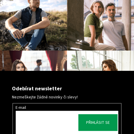
p
i
s
u
Odebírat newsletter
Nezmeškejte žádné novinky či slevy!
E-mail
PŘIHLÁSIT SE