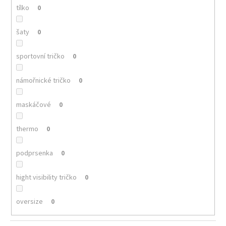
tílko
0
šaty
0
sportovní tričko
0
námořnické tričko
0
maskáčové
0
thermo
0
podprsenka
0
hight visibility tričko
0
oversize
0