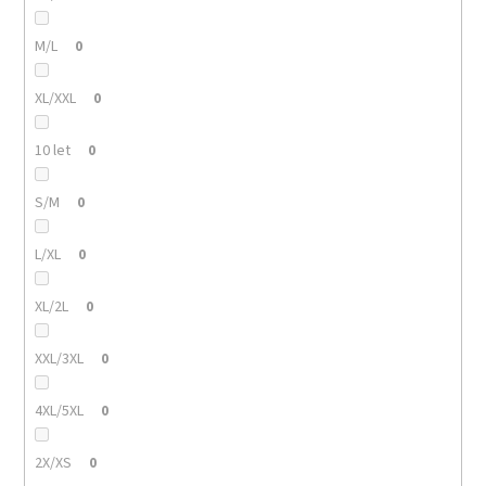
M/L
0
XL/XXL
0
10 let
0
S/M
0
L/XL
0
XL/2L
0
XXL/3XL
0
4XL/5XL
0
2X/XS
0