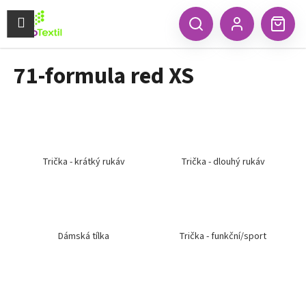
K
Přejít
na
Menu
o
CZK
Hledat
Náku
obsah
Zpět
Zpět
Přihlášení
š
koší
í
71-formula red XS
C
k
o
p
o
t
ř
Trička - krátký rukáv
Trička - dlouhý rukáv
e
b
u
j
Dámská tílka
Trička - funkční/sport
e
t
e
n