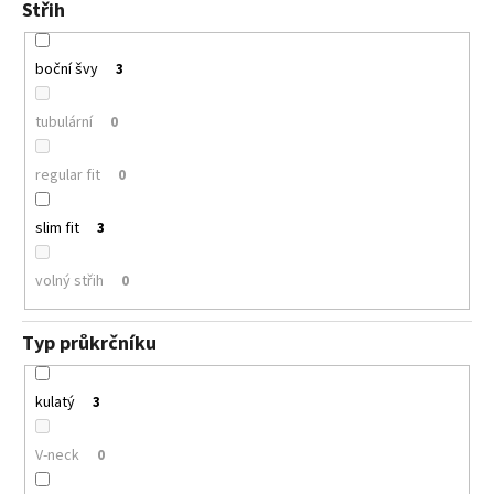
Střih
boční švy
3
tubulární
0
regular fit
0
slim fit
3
volný střih
0
Typ průkrčníku
kulatý
3
V-neck
0