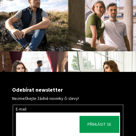
p
i
s
u
Odebírat newsletter
Nezmeškejte žádné novinky či slevy!
E-mail
PŘIHLÁSIT SE