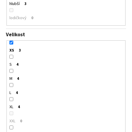
hlubší
3
lodičkový
0
Velikost
XS
3
S
4
M
4
L
4
XL
4
XXL
0