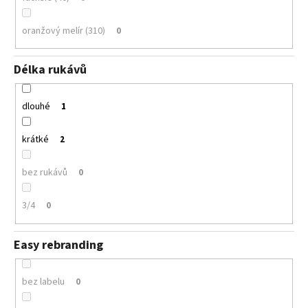
oranžový melír (310)
0
Délka rukávů
dlouhé
1
krátké
2
bez rukávů
0
3/4
0
Easy rebranding
bez labelu
0