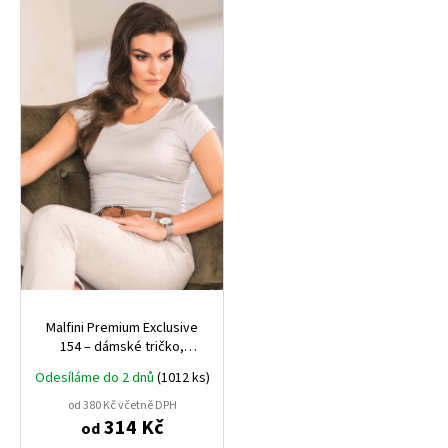
Malfini Premium Exclusive
154 – dámské tričko,
SUPIMA® bavlna, 160 g
Odesíláme do 2 dnů
(1012 ks)
od 380 Kč včetně DPH
314 Kč
od