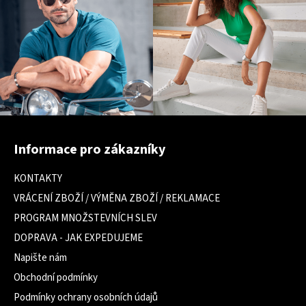
Z
á
Informace pro zákazníky
p
a
KONTAKTY
t
VRÁCENÍ ZBOŽÍ / VÝMĚNA ZBOŽÍ / REKLAMACE
í
PROGRAM MNOŽSTEVNÍCH SLEV
DOPRAVA - JAK EXPEDUJEME
Napište nám
Obchodní podmínky
Podmínky ochrany osobních údajů