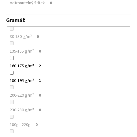
odtrhnutelný štítek
0
Gramáž
30-130 g/m²
0
135-155 g/m²
0
160-175 g/m²
2
180-195 g/m²
1
200-220 g/m²
0
230-280 g/m²
0
180g - 220g
0