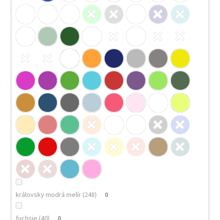
královsky modrá melír (248)
0
fuchsie (40)
0