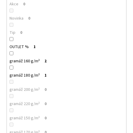
č
Akce
0
u
j
Novinka
0
e
m
e
Tip
0
OUTLET %
1
MALFINI
CITY
120
gramáž 160 g/m²
2
–
DÁMSKÉ
gramáž 180 g/m²
TRIČKO,
1
150
G,
gramáž 200 g/m²
0
VOLNÝ
STŘIH
106
gramáž 220 g/m²
0
Kč
gramáž 150 g/m²
0
gramáž 170 g/m²
0