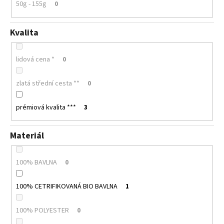
50g - 155g
0
Kvalita
lidová cena *
0
zlatá střední cesta **
0
prémiová kvalita ***
3
Materiál
100% BAVLNA
0
100% CETRIFIKOVANÁ BIO BAVLNA
1
100% POLYESTER
0