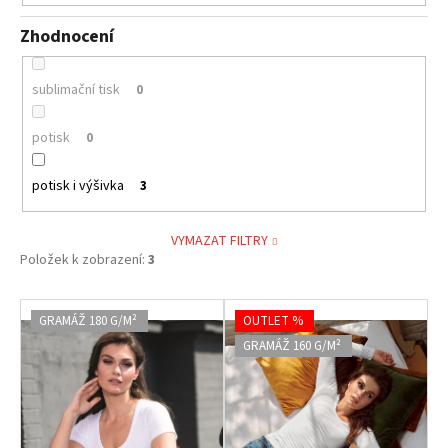
Zhodnocení
sublimační tisk
0
potisk
0
potisk i výšivka
3
VYMAZAT FILTRY
Položek k zobrazení:
3
V
GRAMÁŽ 180 G/M²
OUTLET %
ý
GRAMÁŽ 160 G/M²
p
i
s
p