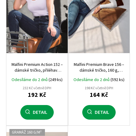
r
o
d
u
k
t
ů
Malfini Premium Action 152 –
Malfini Premium Brave 156 –
dámské tričko, přiléhavý
dámské tričko, 160 g,
střih, 180 g, elastický
prémiový pružný materiál,
Odesíláme do 2 dnů
(249 ks)
Odesíláme do 2 dnů
(592 ks)
materiál
dlouhý rukáv
232 Kč včetně DPH
198 Kč včetně DPH
192 Kč
164 Kč
DETAIL
DETAIL
GRAMÁŽ 160 G/M²