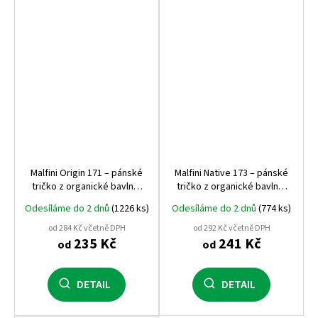
Malfini Origin 171 – pánské
Malfini Native 173 – pánské
tričko z organické bavlny,
tričko z organické bavlny,
160 g, GOTS certifikace.
150 g, slub úplet, LABEL
Odesíláme do 2 dnů
(1226 ks)
Odesíláme do 2 dnů
(774 ks)
FREE
od 284 Kč včetně DPH
od 292 Kč včetně DPH
235 Kč
241 Kč
od
od
DETAIL
DETAIL