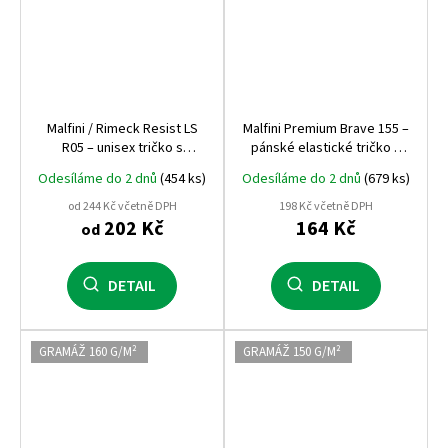
Malfini / Rimeck Resist LS
Malfini Premium Brave 155 –
R05 – unisex tričko s
pánské elastické tričko s
dlouhým rukávem, 160 g,
dlouhým rukávem, 160 g,
Odesíláme do 2 dnů
(454 ks)
Odesíláme do 2 dnů
(679 ks)
předsrážená bavlna
bavlna + elastan
od 244 Kč včetně DPH
198 Kč včetně DPH
202 Kč
164 Kč
od
DETAIL
DETAIL
GRAMÁŽ 160 G/M²
GRAMÁŽ 150 G/M²