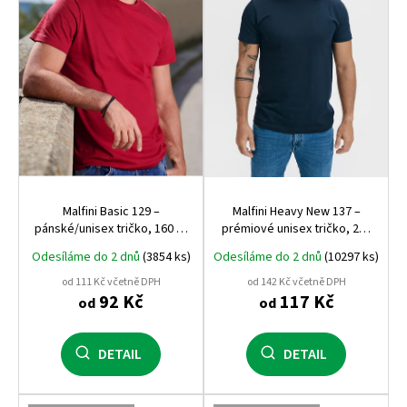
p
r
o
d
u
k
t
ů
Malfini Basic 129 –
Malfini Heavy New 137 –
pánské/unisex tričko, 160 g,
prémiové unisex tričko, 200
100% bavlna, silikonová
g, 100% bavlna, nejvyšší
Odesíláme do 2 dnů
(3854 ks)
Odesíláme do 2 dnů
(10297 ks)
úprava
gramáž a kvalita Malfini
od 111 Kč včetně DPH
od 142 Kč včetně DPH
92 Kč
117 Kč
od
od
DETAIL
DETAIL