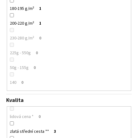
180-195 g/m²
1
200-220 g/m²
1
230-280 g/m²
0
225g - 550g
0
50g - 155g
0
140
0
Kvalita
lidová cena *
0
zlatá střední cesta **
3