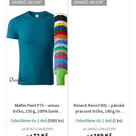
GRAMÁŽ 160 G/M²
GRAMÁŽ 160 G/M²
Malfini Paint P73 – unisex
Rimeck Resist R01 – pánské
tričko, 150 g, 100% bavlna,
pracovní tričko, 160 g/m²,
tubulární střih, ideální pro
100% předsrážená bavlna,
Odesíláme do 2 dnů
(5001 ks)
Odesíláme do 2 dnů
(1 ks)
potisk i výšivku
praní až na 95 °C
od 87 Kč včetně DPH
od 194 Kč včetně DPH
72 Kč
160 Kč