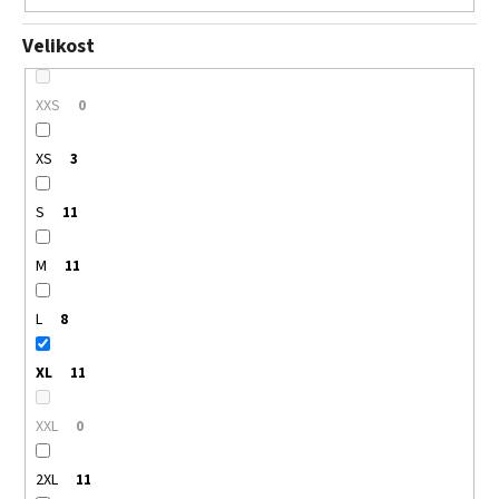
Velikost
XXS
0
XS
3
S
11
M
11
L
8
XL
11
XXL
0
2XL
11