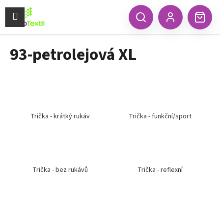
K
Přejít
na
Menu
o
CZK
Hledat
Náku
obsah
Zpět
Zpět
Přihlášení
š
koší
í
93-petrolejová XL
C
k
o
p
o
t
ř
Trička - krátký rukáv
Trička - funkční/sport
e
b
u
j
Trička - bez rukávů
Trička - reflexní
e
t
e
n