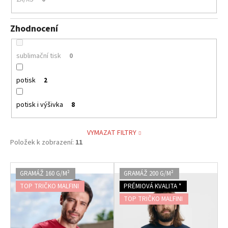
Zhodnocení
sublimační tisk
0
potisk
2
potisk i výšivka
8
VYMAZAT FILTRY
Položek k zobrazení:
11
V
GRAMÁŽ 160 G/M²
GRAMÁŽ 200 G/M²
ý
TOP TRIČKO MALFINI
PRÉMIOVÁ KVALITA *
p
TOP TRIČKO MALFINI
i
s