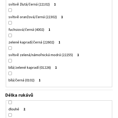
svítivě žlutá/černá (22102)
1
svítivě oranžová/černá (22302)
1
fuchsiová/černá (4002)
1
zelené kapradí/černá (22602)
1
svítivě zelená/námořnická modrá (22255)
1
bílá/zelené kapradí (01226)
1
bílá/černá (0102)
1
Délka rukávů
dlouhé
2