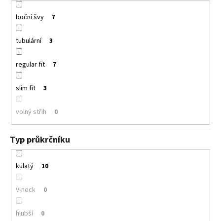
boční švy
7
tubulární
3
regular fit
7
slim fit
3
volný střih
0
Typ průkrčníku
kulatý
10
V-neck
0
hlubší
0