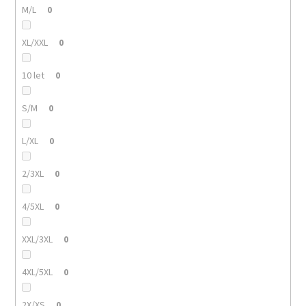
M/L
0
XL/XXL
0
10 let
0
S/M
0
L/XL
0
2/3XL
0
4/5XL
0
XXL/3XL
0
4XL/5XL
0
2X/XS
0