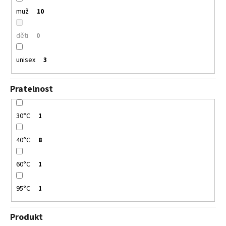
muž
10
děti
0
unisex
3
Pratelnost
30°C
1
40°C
8
60°C
1
95°C
1
Produkt