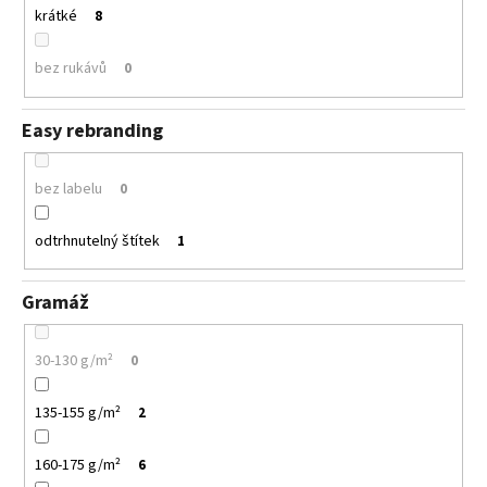
krátké
8
bez rukávů
0
Easy rebranding
bez labelu
0
odtrhnutelný štítek
1
Gramáž
30-130 g/m²
0
135-155 g/m²
2
160-175 g/m²
6