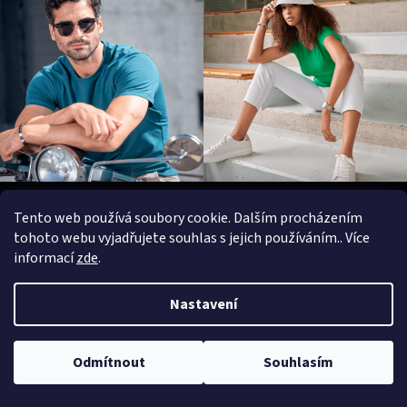
Z
á
Tento web používá soubory cookie. Dalším procházením
Informace pro zákazníky
p
tohoto webu vyjadřujete souhlas s jejich používáním.. Více
a
informací
zde
.
KONTAKTY
t
VRÁCENÍ ZBOŽÍ / VÝMĚNA ZBOŽÍ / REKLAMACE
í
Nastavení
PROGRAM MNOŽSTEVNÍCH SLEV
DOPRAVA - JAK EXPEDUJEME
Odmítnout
Souhlasím
Napište nám
Obchodní podmínky