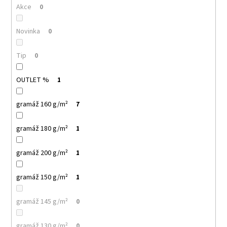
č
Akce
0
u
j
Novinka
0
e
m
e
Tip
0
OUTLET %
1
MULTIFUNKČNÍ
ŠÁTEK
NANUK
gramáž 160 g/m²
7
32
Kč
gramáž 180 g/m²
1
gramáž 200 g/m²
1
gramáž 150 g/m²
1
gramáž 145 g/m²
0
gramáž 130 g/m²
0