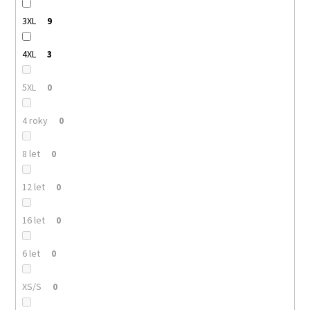
3XL
9
4XL
3
5XL
0
4 roky
0
8 let
0
12 let
0
16 let
0
6 let
0
XS/S
0