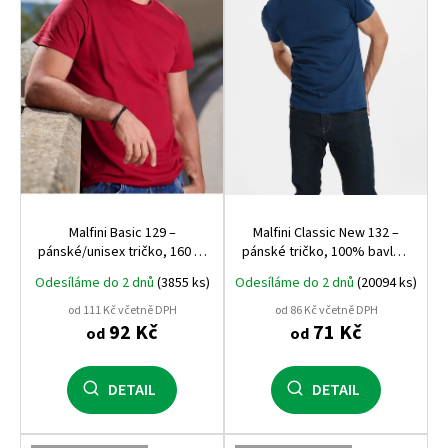
p
r
o
d
u
k
t
ů
Malfini Basic 129 –
Malfini Classic New 132 –
pánské/unisex tričko, 160 g,
pánské tričko, 100% bavlna,
100% bavlna, silikonová
moderní střih, bestseller
Odesíláme do 2 dnů
(3855 ks)
Odesíláme do 2 dnů
(20094 ks)
úprava
pro potisk i firemní textil
od 111 Kč včetně DPH
od 86 Kč včetně DPH
92 Kč
71 Kč
od
od
DETAIL
DETAIL