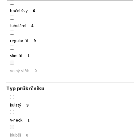
boční švy
6
tubulární
4
regular fit
9
slim fit
1
volný střih
0
Typ průkrčníku
kulatý
9
V-neck
1
hlubší
0