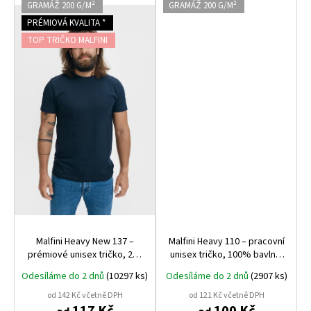
GRAMÁŽ 200 G/M²
GRAMÁŽ 200 G/M²
PRÉMIOVÁ KVALITA *
TOP TRIČKO MALFINI
Malfini Heavy New 137 –
Malfini Heavy 110 – pracovní
prémiové unisex tričko, 200
unisex tričko, 100% bavlna,
g, 100% bavlna, nejvyšší
vysoká gramáž 200 g,
Odesíláme do 2 dnů
(10297 ks)
Odesíláme do 2 dnů
(2907 ks)
gramáž a kvalita Malfini
bestseller s kladnými
referencemi
od 142 Kč včetně DPH
od 121 Kč včetně DPH
117 Kč
100 Kč