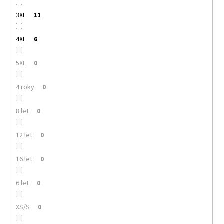
3XL
11
4XL
6
5XL
0
4 roky
0
8 let
0
12 let
0
16 let
0
6 let
0
XS/S
0