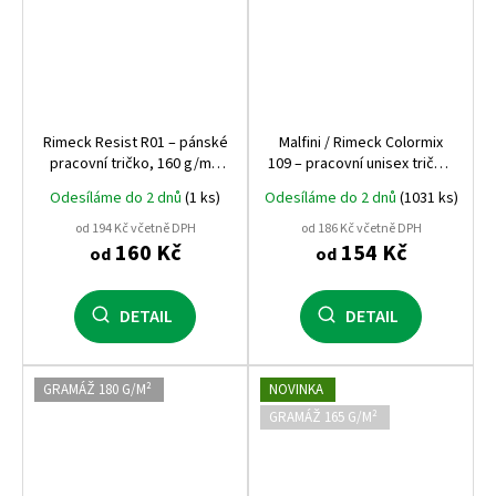
Rimeck Resist R01 – pánské
Malfini / Rimeck Colormix
pracovní tričko, 160 g/m²,
109 – pracovní unisex tričko,
100% předsrážená bavlna,
dvoubarevné, 100% bavlna
Odesíláme do 2 dnů
(1 ks)
Odesíláme do 2 dnů
(1031 ks)
praní až na 95 °C
od 194 Kč včetně DPH
od 186 Kč včetně DPH
160 Kč
154 Kč
od
od
DETAIL
DETAIL
GRAMÁŽ 180 G/M²
NOVINKA
GRAMÁŽ 165 G/M²