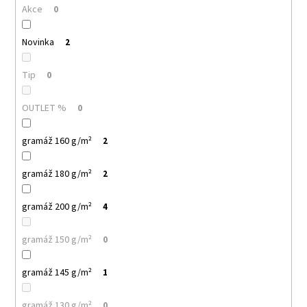
č
Akce
0
u
j
Novinka
2
e
m
e
Tip
0
OUTLET %
0
PELICAN
P72
TRIČKO
gramáž 160 g/m²
2
DĚTSKÉ
54
gramáž 180 g/m²
2
Kč
gramáž 200 g/m²
4
gramáž 150 g/m²
0
gramáž 145 g/m²
1
gramáž 130 g/m²
0