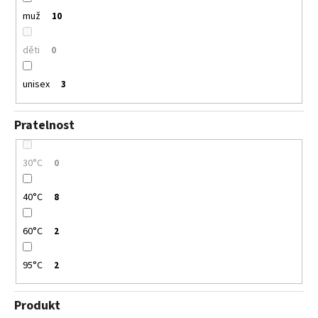
muž
10
děti
0
unisex
3
Pratelnost
30°C
0
40°C
8
60°C
2
95°C
2
Produkt