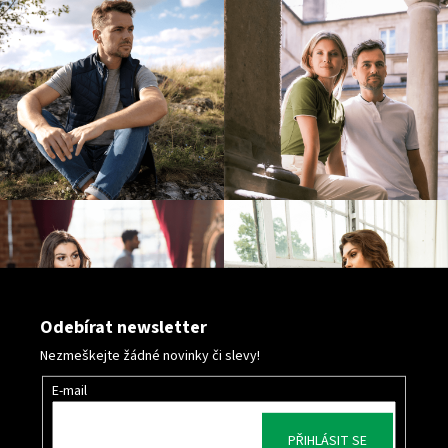
ý
p
i
s
u
Odebírat newsletter
Nezmeškejte žádné novinky či slevy!
E-mail
PŘIHLÁSIT SE