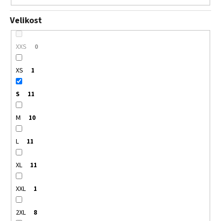
Velikost
XXS
0
XS
1
S
11
M
10
L
11
XL
11
XXL
1
2XL
8