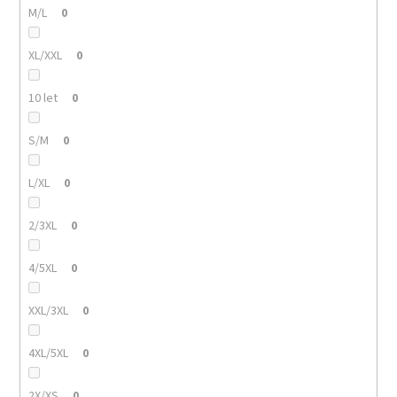
M/L
0
XL/XXL
0
10 let
0
S/M
0
L/XL
0
2/3XL
0
4/5XL
0
XXL/3XL
0
4XL/5XL
0
2X/XS
0