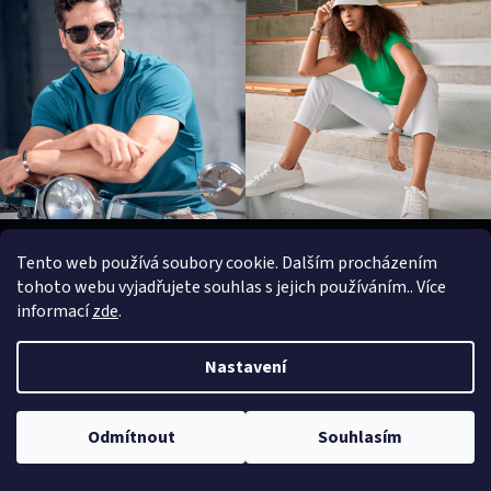
Z
á
Tento web používá soubory cookie. Dalším procházením
Informace pro zákazníky
p
tohoto webu vyjadřujete souhlas s jejich používáním.. Více
a
informací
zde
.
KONTAKTY
t
VRÁCENÍ ZBOŽÍ / VÝMĚNA ZBOŽÍ / REKLAMACE
í
Nastavení
PROGRAM MNOŽSTEVNÍCH SLEV
DOPRAVA - JAK EXPEDUJEME
Odmítnout
Souhlasím
Napište nám
Obchodní podmínky