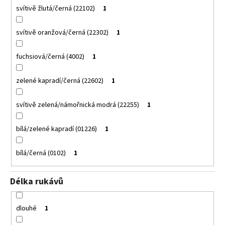
svítivě žlutá/černá (22102)
1
svítivě oranžová/černá (22302)
1
fuchsiová/černá (4002)
1
zelené kapradí/černá (22602)
1
svítivě zelená/námořnická modrá (22255)
1
bílá/zelené kapradí (01226)
1
bílá/černá (0102)
1
Délka rukávů
dlouhé
1