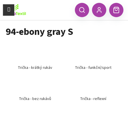
K
Přejít
na
Menu
o
CZK
Hledat
Náku
obsah
Zpět
Zpět
Přihlášení
š
koší
í
94-ebony gray S
C
k
o
p
o
t
ř
Trička - krátký rukáv
Trička - funkční/sport
e
b
u
j
Trička - bez rukávů
Trička - reflexní
e
t
e
n