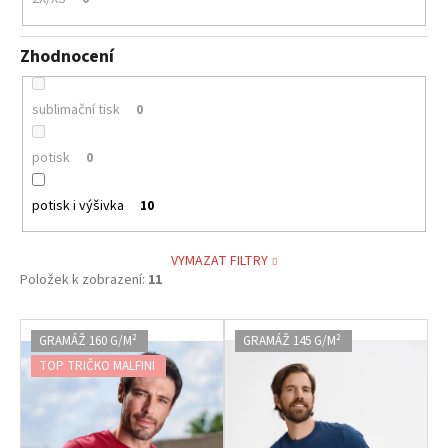
Zhodnocení
sublimační tisk
0
potisk
0
potisk i výšivka
10
VYMAZAT FILTRY
Položek k zobrazení:
11
V
GRAMÁŽ 160 G/M²
GRAMÁŽ 145 G/M²
ý
TOP TRIČKO MALFINI
p
i
s