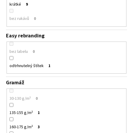
krátké
9
bez rukávů
0
Easy rebranding
bez labelu
0
odtrhnutelný štítek
1
Gramáž
30-130 g/m²
0
135-155 g/m²
1
160-175 g/m²
3