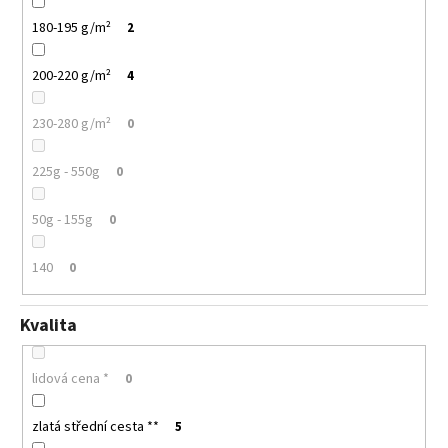
180-195 g/m²
2
200-220 g/m²
4
230-280 g/m²
0
225g - 550g
0
50g - 155g
0
140
0
Kvalita
lidová cena *
0
zlatá střední cesta **
5