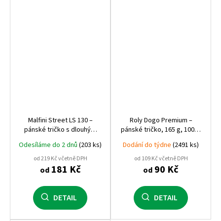
Malfini Street LS 130 –
Roly Dogo Premium –
pánské tričko s dlouhým
pánské tričko, 165 g, 100%
rukávem, 180 g, raglánový
bavlna, čtyřvrstvý
Odesíláme do 2 dnů
(203 ks)
Dodání do týdne
(2491 ks)
střih
průkrčník, prémiová kvalita
od 219 Kč včetně DPH
od 109 Kč včetně DPH
181 Kč
90 Kč
od
od
DETAIL
DETAIL