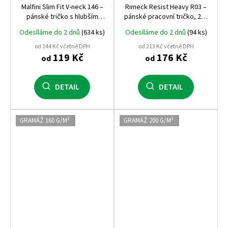
Malfini Slim Fit V‑neck 146 –
Rimeck Resist Heavy R03 –
pánské tričko s hlubším
pánské pracovní tričko, 200
výstřihem do V, 180 g/m²,
g/m², 100% předsrážená
Odesíláme do 2 dnů
(634 ks)
Odesíláme do 2 dnů
(94 ks)
100% bavlna, silikonová
bavlna, vysoká odolnost
úprava
od 144 Kč včetně DPH
od 213 Kč včetně DPH
119 Kč
176 Kč
od
od
DETAIL
DETAIL
GRAMÁŽ 160 G/M²
GRAMÁŽ 200 G/M²