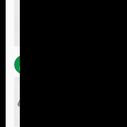
Fleecové
produkty