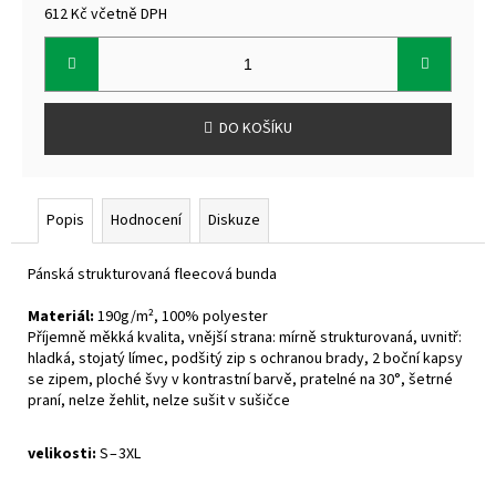
612 Kč včetně DPH
Měrná
cena:
DO KOŠÍKU
Popis
Hodnocení
Diskuze
Pánská strukturovaná fleecová bunda
Materiál:
190g/m², 100% polyester
Příjemně měkká kvalita, vnější strana: mírně strukturovaná, uvnitř:
hladká, stojatý límec, podšitý zip s ochranou brady, 2 boční kapsy
se zipem, ploché švy v kontrastní barvě, pratelné na 30°, šetrné
praní, nelze žehlit, nelze sušit v sušičce
velikosti:
S – 3XL