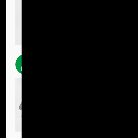
Fleecové
produkty