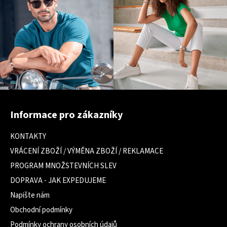
Z
á
Informace pro zákazníky
p
a
KONTAKTY
t
VRÁCENÍ ZBOŽÍ / VÝMĚNA ZBOŽÍ / REKLAMACE
í
PROGRAM MNOŽSTEVNÍCH SLEV
DOPRAVA - JAK EXPEDUJEME
Napište nám
Obchodní podmínky
Podmínky ochrany osobních údajů