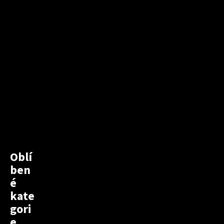
Oblí
ben
é
kate
gori
e