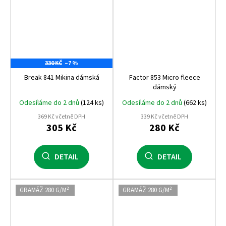
330 KČ
–7 %
Break 841 Mikina dámská
Factor 853 Micro fleece
dámský
Odesíláme do 2 dnů
(124 ks)
Odesíláme do 2 dnů
(662 ks)
369 Kč včetně DPH
339 Kč včetně DPH
305 Kč
280 Kč
DETAIL
DETAIL
GRAMÁŽ 280 G/M²
GRAMÁŽ 280 G/M²