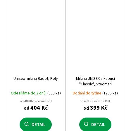
Unisex mikina Badet, Roly
Mikina UNISEX s kapucí
"Classic", Stedman
Odesíláme do 2 dnů.
(883 ks)
Dodání do týdne
(1785 ks)
od 489 Kč včetně DPH
od 483 Kč včetně DPH
404 Kč
399 Kč
od
od
DETAIL
DETAIL