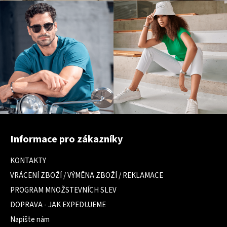
Z
á
Informace pro zákazníky
p
a
KONTAKTY
t
VRÁCENÍ ZBOŽÍ / VÝMĚNA ZBOŽÍ / REKLAMACE
í
PROGRAM MNOŽSTEVNÍCH SLEV
DOPRAVA - JAK EXPEDUJEME
Napište nám