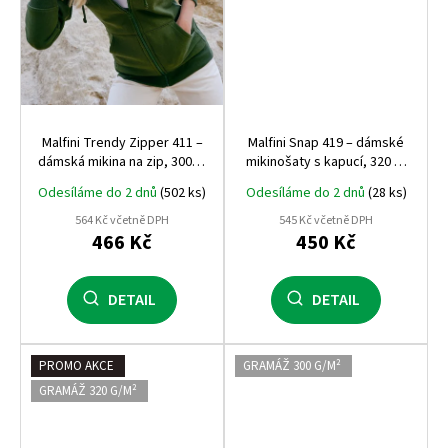
Malfini Trendy Zipper 411 –
Malfini Snap 419 – dámské
dámská mikina na zip, 300 g,
mikinošaty s kapucí, 320 g,
počesaná vnitřní strana,
pohodlný střih nad kolena
Odesíláme do 2 dnů
(502 ks)
Odesíláme do 2 dnů
(28 ks)
bestseller Malfini
564 Kč včetně DPH
545 Kč včetně DPH
466 Kč
450 Kč
DETAIL
DETAIL
PROMO AKCE
GRAMÁŽ 300 G/M²
GRAMÁŽ 320 G/M²