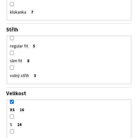
klokanka
7
Střih
regular fit
5
slim fit
8
volný střih
3
Velikost
XS
16
S
24