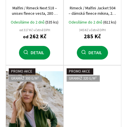
Malfini / Rimeck Next 518 –
Rimeck / Malfini Jacket 504
unisex fleece vesta, 280 g,
– dámská fleece mikina, 280
antipilling, pracovní a
g, antipilling, pracovní a
Odesíláme do 2 dnů
(535 ks)
Odesíláme do 2 dnů
(612 ks)
zdravotnické využití
zdravotnické využití
od 317 Kč včetně DPH
345 Kč včetně DPH
262 Kč
285 Kč
od
DETAIL
DETAIL
PROMO AKCE
PROMO AKCE
GRAMÁŽ 300 G/M²
GRAMÁŽ 320 G/M²