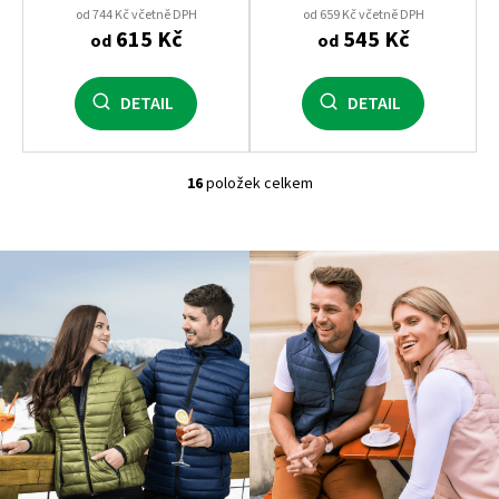
od 744 Kč včetně DPH
od 659 Kč včetně DPH
615 Kč
545 Kč
od
od
DETAIL
DETAIL
16
položek celkem
O
v
l
á
d
a
c
í
p
r
v
k
y