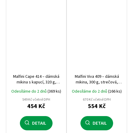
Malfini Cape 414 – dámská
Malfini Viva 409 – dámská
mikina s kapucí, 320 g,
mikina, 300 g, strečová,
počesaná vnitřní strana,
měkká a kvalitní, bestseller
Odesíláme do 2 dnů
(369 ks)
Odesíláme do 2 dnů
(166 ks)
nejprodávanější dámský
mezi dámskými mikinami
střih
Malfini
549 Kč včetně DPH
670 Kč včetně DPH
454 Kč
554 Kč
DETAIL
DETAIL