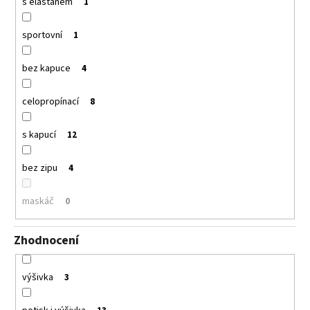
s elastanem
1
sportovní
1
bez kapuce
4
celopropínací
8
s kapucí
12
bez zipu
4
maskáč
0
Zhodnocení
výšivka
3