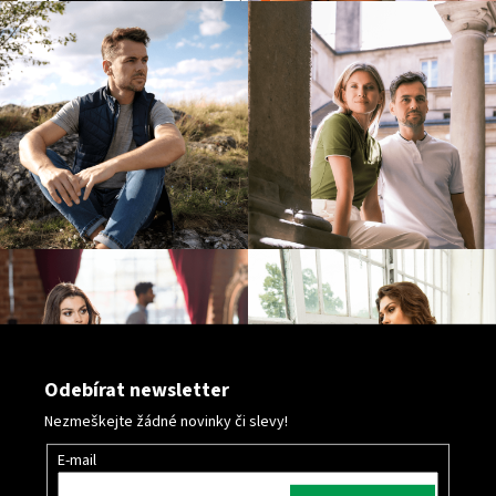
v
ý
p
i
s
u
Odebírat newsletter
Nezmeškejte žádné novinky či slevy!
E-mail