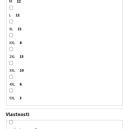
M
22
L
22
XL
21
XXL
8
2XL
15
3XL
10
4XL
6
5XL
3
Vlastnosti