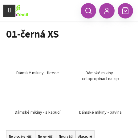
K
Přejít
na
Menu
o
CZK
Hledat
Náku
obsah
Zpět
Zpět
Přihlášení
š
koší
í
01-černá XS
C
k
o
p
o
t
ř
Dámské mikiny - fleece
Dámské mikiny -
celopropínací na zip
e
b
u
j
e
Dámské mikiny - s kapucí
Dámské mikiny - bavlna
t
Ř
e
a
n
Nejprodávanější
Nejlevnější
Nejdražší
Abecedně