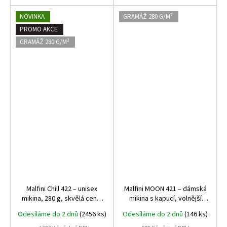
NOVINKA
GRAMÁŽ 280 G/M²
PROMO AKCE
GRAMÁŽ 280 G/M²
Malfini Chill 422 – unisex
Malfini MOON 421 – dámská
mikina, 280 g, skvělá cena,
mikina s kapucí, volnější
kvalitní zpracování, ideální
střih, 280 g, bez etikety,
Odesíláme do 2 dnů
(2456 ks)
Odesíláme do 2 dnů
(146 ks)
na volnočasové nošení i
ideální na potisk