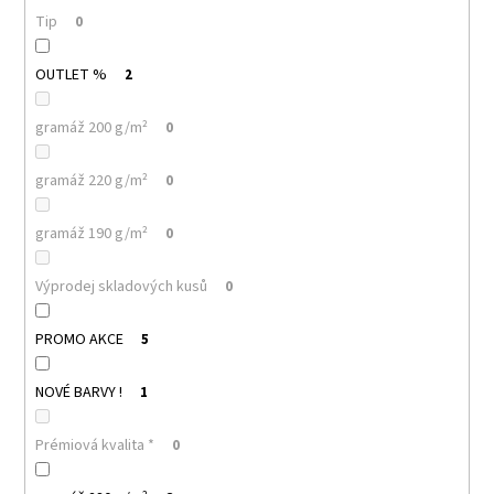
č
Tip
u
0
j
e
OUTLET %
2
m
e
gramáž 200 g/m²
0
gramáž 220 g/m²
0
MALFINI
CITY
120
gramáž 190 g/m²
0
–
DÁMSKÉ
TRIČKO,
Výprodej skladových kusů
0
150
G,
VOLNÝ
PROMO AKCE
5
STŘIH
106
NOVÉ BARVY !
1
Kč
Prémiová kvalita *
0