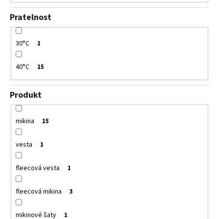
Pratelnost
30°C
1
40°C
15
Produkt
mikina
15
vesta
1
fleecová vesta
1
fleecová mikina
3
mikinové šaty
1