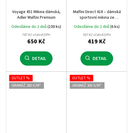
Voyage 451 Mikina dámská,
Malfini Direct 418 – dámská
Adler Malfini Premium
sportovní mikina ze
strečového hebkého
Odesíláme do 2 dnů
(100 ks)
Odesíláme do 2 dnů
(6 ks)
fleecu, 240 g,
rychleschnoucí, prémiová
787 Kč včetně DPH
507 Kč včetně DPH
kvalita Malfini
650 Kč
419 Kč
DETAIL
DETAIL
OUTLET %
OUTLET %
GRAMÁŽ 280 G/M²
GRAMÁŽ 300 G/M²