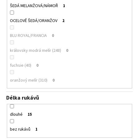
ŠEDÁ MELANŽOVÁ/NÁMOŘ
1
OCELOVĚ ŠEDÁ/ORANŽOV
2
BLU ROYAL/FRANCIA
0
královsky modrá melír (248)
0
fuchsie (40)
0
oranžový melír (310)
0
Délka rukávů
dlouhé
15
bez rukávů
1