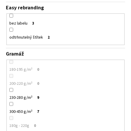
Easy rebranding
bez labelu
3
odtrhnutelný štítek
2
Gramáž
180-195 g/m²
0
200-220 g/m²
0
230-280 g/m²
9
300-450 g/m²
7
180g - 220g
0