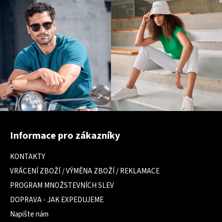
Z
á
Informace pro zákazníky
p
a
KONTAKTY
t
VRÁCENÍ ZBOŽÍ / VÝMĚNA ZBOŽÍ / REKLAMACE
í
PROGRAM MNOŽSTEVNÍCH SLEV
DOPRAVA - JAK EXPEDUJEME
Napište nám