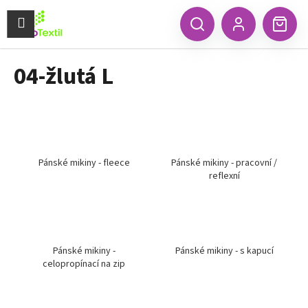
K
Přejít
na
Menu
o
CZK
Hledat
Náku
obsah
Zpět
Zpět
Přihlášení
š
koší
í
04-žlutá L
C
k
o
p
o
t
ř
Pánské mikiny - fleece
Pánské mikiny - pracovní /
reflexní
e
b
u
j
e
Pánské mikiny -
Pánské mikiny - s kapucí
celopropínací na zip
t
e
n