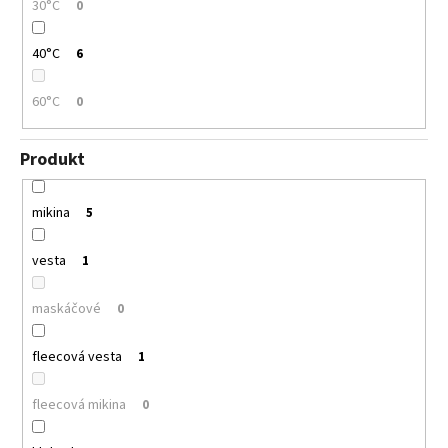
30°C
0
40°C
6
60°C
0
Produkt
mikina
5
vesta
1
maskáčové
0
fleecová vesta
1
fleecová mikina
0