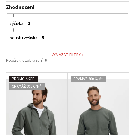
Zhodnocení
výšivka
1
potisk i výšivka
5
VYMAZAT FILTRY
Položek k zobrazení:
6
V
PROMO AKCE
GRAMÁŽ 300 G/M²
ý
GRAMÁŽ 300 G/M²
p
i
s
p
r
o