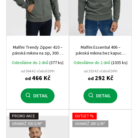
d
u
k
t
ů
Malfini Trendy Zipper 410 –
Malfini Essential 406 –
pánská mikina na zip, 300 g,
pánská mikina bez kapuce,
počesaná vnitřní strana,
kvalitní a pohodlná, vhodná
Odesíláme do 2 dnů
(377 ks)
Odesíláme do 2 dnů
(1035 ks)
nejúspěšnější mikina Malfini
pro potisk i výšivku
od 564 Kč včetně DPH
od 353 Kč včetně DPH
466 Kč
292 Kč
od
od
DETAIL
DETAIL
PROMO AKCE
OUTLET %
GRAMÁŽ 320 G/M²
GRAMÁŽ 280 G/M²