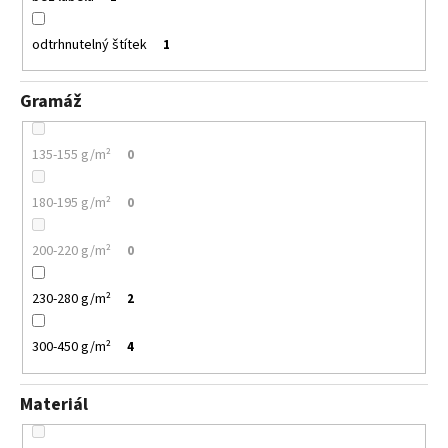
odtrhnutelný štítek
1
Gramáž
135-155 g/m²
0
180-195 g/m²
0
200-220 g/m²
0
230-280 g/m²
2
300-450 g/m²
4
Materiál