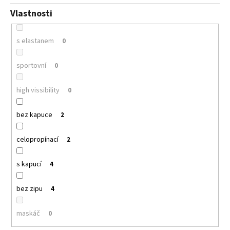
Vlastnosti
s elastanem
0
sportovní
0
high vissibility
0
bez kapuce
2
celopropínací
2
s kapucí
4
bez zipu
4
maskáč
0