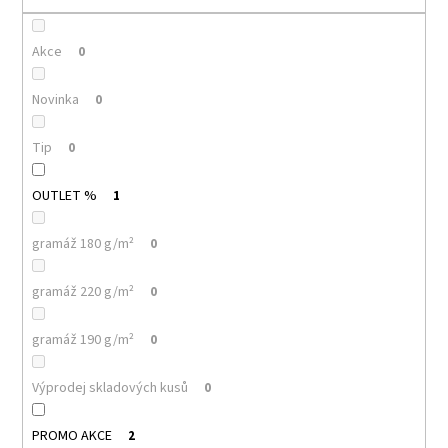
č
u
j
Akce
0
e
m
Novinka
0
e
Tip
0
MALFINI
BASIC
OUTLET %
1
129
–
PÁNSKÉ/UNISEX
gramáž 180 g/m²
0
TRIČKO,
160
G,
gramáž 220 g/m²
0
100%
BAVLNA,
SILIKONOVÁ
gramáž 190 g/m²
0
ÚPRAVA
92
Výprodej skladových kusů
0
Kč
PROMO AKCE
2