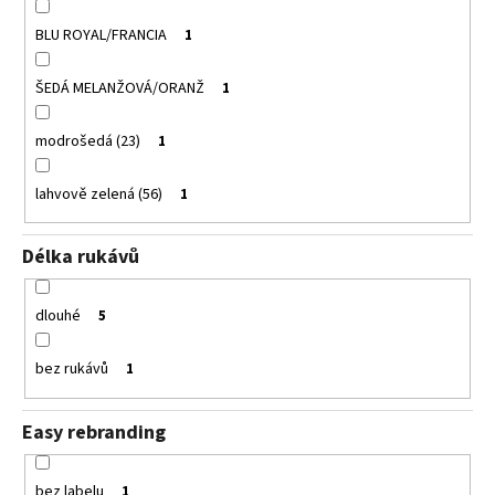
BLU ROYAL/FRANCIA
1
ŠEDÁ MELANŽOVÁ/ORANŽ
1
modrošedá (23)
1
lahvově zelená (56)
1
Délka rukávů
dlouhé
5
bez rukávů
1
Easy rebranding
bez labelu
1