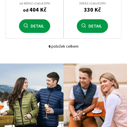
od 489 Kč včetně DPH
399 Kč včetně DPH
404 Kč
330 Kč
od
DETAIL
DETAIL
6
položek celkem
O
v
l
á
d
a
c
í
p
r
v
k
y