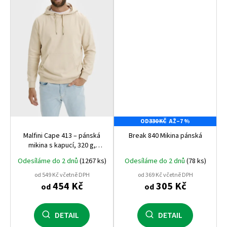
OD
330 KČ
AŽ
–7 %
Malfini Cape 413 – pánská
Break 840 Mikina pánská
mikina s kapucí, 320 g,
počesaná vnitřní strana,
Odesíláme do 2 dnů
(1267 ks)
Odesíláme do 2 dnů
(78 ks)
nejprodávanější střih na trhu
od 549 Kč včetně DPH
od 369 Kč včetně DPH
454 Kč
305 Kč
od
od
DETAIL
DETAIL