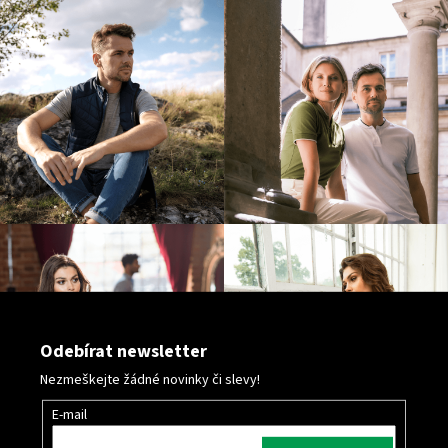
v
ý
p
i
s
u
Odebírat newsletter
Nezmeškejte žádné novinky či slevy!
E-mail