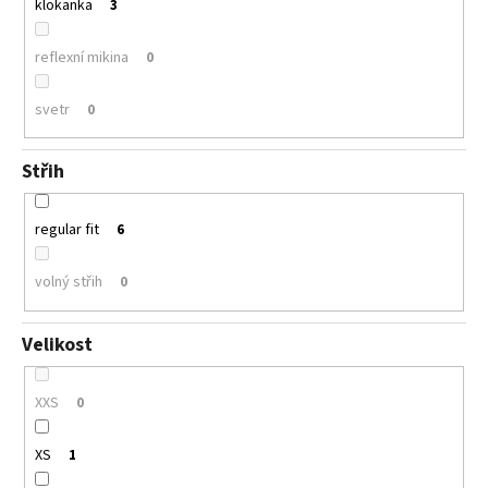
klokanka
3
reflexní mikina
0
svetr
0
Střih
regular fit
6
volný střih
0
Velikost
XXS
0
XS
1