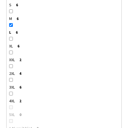
S
6
M
6
L
6
XL
6
XXL
2
2XL
4
3XL
6
4XL
2
5XL
0