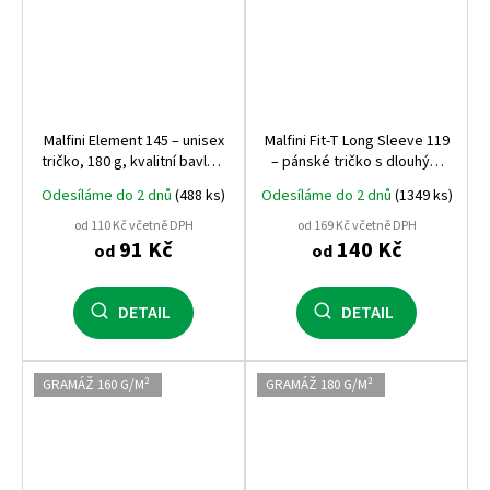
Malfini Element 145 – unisex
Malfini Fit‑T Long Sleeve 119
tričko, 180 g, kvalitní bavlna,
– pánské tričko s dlouhým
vícegramážový bestseller
rukávem, 160 g, 100%
Odesíláme do 2 dnů
(488 ks)
Odesíláme do 2 dnů
(1349 ks)
vhodný pro potisk i výšivku
bavlna, přiléhavý střih,
ideální pro potisk
od 110 Kč včetně DPH
od 169 Kč včetně DPH
91 Kč
140 Kč
od
od
DETAIL
DETAIL
GRAMÁŽ 160 G/M²
GRAMÁŽ 180 G/M²