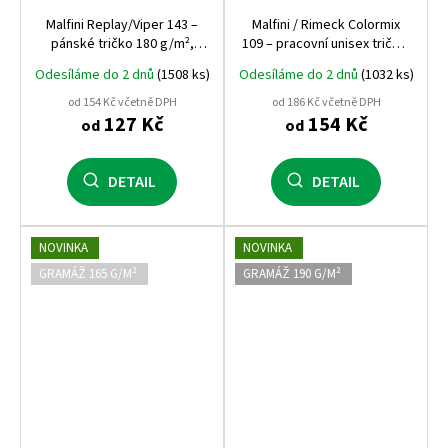
Malfini Replay/Viper 143 –
Malfini / Rimeck Colormix
pánské tričko 180 g/m²,
109 – pracovní unisex tričko,
silikonová úprava, přiléhavý
dvoubarevné, 100% bavlna
Odesíláme do 2 dnů
(1508 ks)
Odesíláme do 2 dnů
(1032 ks)
střih, 100% bavlna
od 154 Kč včetně DPH
od 186 Kč včetně DPH
127 Kč
154 Kč
od
od
DETAIL
DETAIL
NOVINKA
NOVINKA
GRAMÁŽ 165 G/M²
GRAMÁŽ 190 G/M²