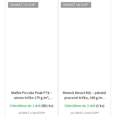
GRAMÁŽ 175 G/M²
GRAMÁŽ 160 G/M²
Malfini Piccolio Peak P74 –
Rimeck Resist R01 – pánské
unisex tričko 175 g/m²,
pracovní tričko, 160 g/m²,
100% bavlna, tubulární střih,
100% předsrážená bavlna,
Odesíláme do 2 dnů
(651 ks)
Odesíláme do 2 dnů
(1 ks)
ideální pro potisk
praní až na 95 °C
od 98 Kč včetně DPH
od 194 Kč včetně DPH