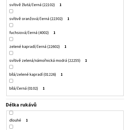
svítivě žlutá/černá (22102)
1
svítivě oranžová/černá (22302)
1
fuchsiová/černá (4002)
1
zelené kapradí/černá (22602)
1
svítivě zelená/námořnická modrá (22255)
1
bílá/zelené kapradí (01226)
1
bílá/černá (0102)
1
Délka rukávů
dlouhé
1