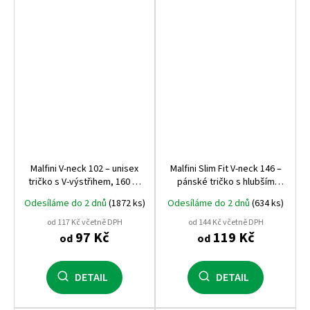
Malfini V‑neck 102 – unisex
Malfini Slim Fit V‑neck 146 –
tričko s V‑výstřihem, 160 g,
pánské tričko s hlubším
100% bavlna, oblíbené
výstřihem do V, 180 g/m²,
Odesíláme do 2 dnů
(1872 ks)
Odesíláme do 2 dnů
(634 ks)
pracovní tričko vhodné pro
100% bavlna, silikonová
potisk
úprava
od 117 Kč včetně DPH
od 144 Kč včetně DPH
97 Kč
119 Kč
od
od
DETAIL
DETAIL