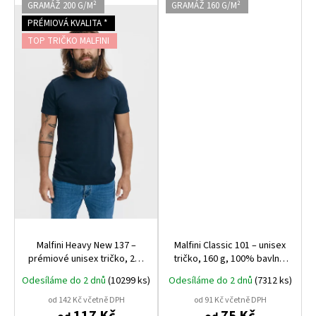
GRAMÁŽ 200 G/M²
GRAMÁŽ 160 G/M²
PRÉMIOVÁ KVALITA *
TOP TRIČKO MALFINI
Malfini Heavy New 137 –
Malfini Classic 101 – unisex
prémiové unisex tričko, 200
tričko, 160 g, 100% bavlna,
g, 100% bavlna, nejvyšší
tubulární střih, ideální pro
Odesíláme do 2 dnů
(10299 ks)
Odesíláme do 2 dnů
(7312 ks)
gramáž a kvalita Malfini
potisk i výšivku
od 142 Kč včetně DPH
od 91 Kč včetně DPH
117 Kč
75 Kč