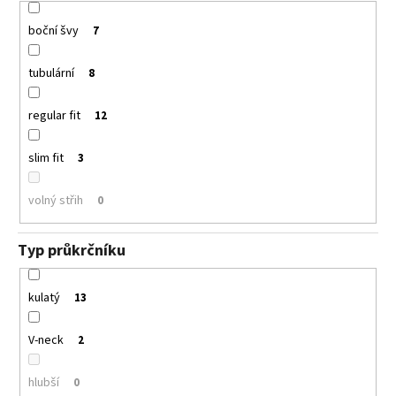
boční švy
7
tubulární
8
regular fit
12
slim fit
3
volný střih
0
Typ průkrčníku
kulatý
13
V-neck
2
hlubší
0