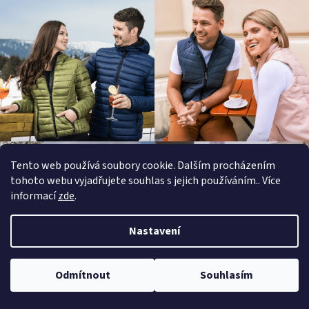
d
a
c
í
p
r
v
k
y
v
ý
Tento web používá soubory cookie. Dalším procházením
p
tohoto webu vyjadřujete souhlas s jejich používáním.. Více
i
informací
zde
.
s
u
Nastavení
Odmítnout
Souhlasím