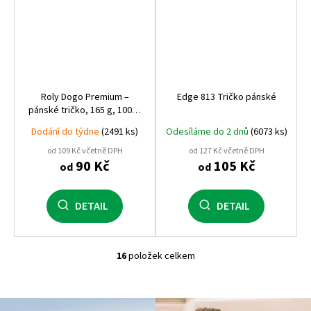
Roly Dogo Premium –
Edge 813 Tričko pánské
pánské tričko, 165 g, 100%
bavlna, čtyřvrstvý
Dodání do týdne
(2491 ks)
Odesíláme do 2 dnů
(6073 ks)
průkrčník, prémiová kvalita
od 109 Kč včetně DPH
od 127 Kč včetně DPH
90 Kč
105 Kč
od
od
DETAIL
DETAIL
16
položek celkem
O
v
l
á