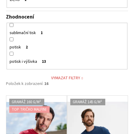
Zhodnocení
sublimační tisk
1
potisk
2
potisk i výšivka
13
VYMAZAT FILTRY
Položek k zobrazení:
16
V
GRAMÁŽ 160 G/M²
GRAMÁŽ 145 G/M²
ý
TOP TRIČKO MALFINI
p
i
s