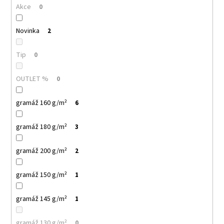
č
Akce
0
u
j
Novinka
2
e
m
e
Tip
0
OUTLET %
0
MULTIFUNKČNÍ
ŠÁTEK
NANUK
gramáž 160 g/m²
6
32
Kč
gramáž 180 g/m²
3
gramáž 200 g/m²
2
gramáž 150 g/m²
1
gramáž 145 g/m²
1
gramáž 130 g/m²
0