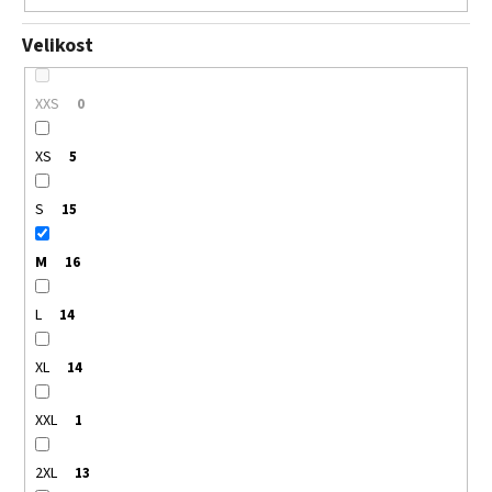
Velikost
XXS
0
XS
5
S
15
M
16
L
14
XL
14
XXL
1
2XL
13