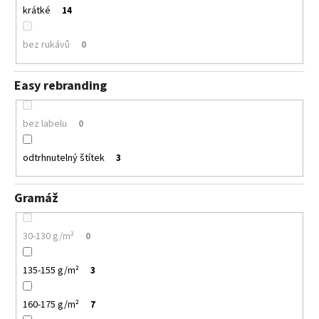
krátké
14
bez rukávů
0
Easy rebranding
bez labelu
0
odtrhnutelný štítek
3
Gramáž
30-130 g/m²
0
135-155 g/m²
3
160-175 g/m²
7