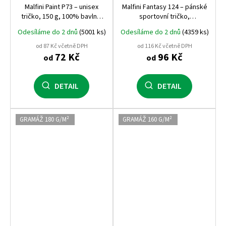
Malfini Paint P73 – unisex
Malfini Fantasy 124 – pánské
tričko, 150 g, 100% bavlna,
sportovní tričko,
tubulární střih, ideální pro
rychleschnoucí, 150 g, 100%
Odesíláme do 2 dnů
(5001 ks)
Odesíláme do 2 dnů
(4359 ks)
potisk i výšivku
polyester
od 87 Kč včetně DPH
od 116 Kč včetně DPH
72 Kč
96 Kč
od
od
DETAIL
DETAIL
GRAMÁŽ 180 G/M²
GRAMÁŽ 160 G/M²