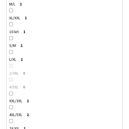
M/L
1
XL/XXL
1
10 let
1
S/M
2
L/XL
2
2/3XL
0
4/5XL
0
XXL/3XL
2
4XL/5XL
2
2X/XS
1