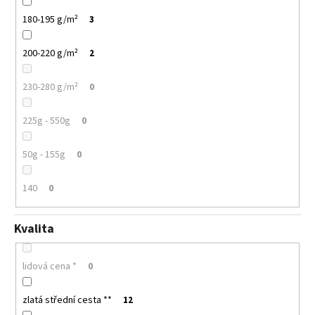
180-195 g/m²
3
200-220 g/m²
2
230-280 g/m²
0
225g - 550g
0
50g - 155g
0
140
0
Kvalita
lidová cena *
0
zlatá střední cesta **
12