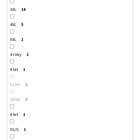
3XL
14
4XL
5
5XL
1
4 roky
1
8 let
1
12 let
0
16 let
0
6 let
1
XS/S
1