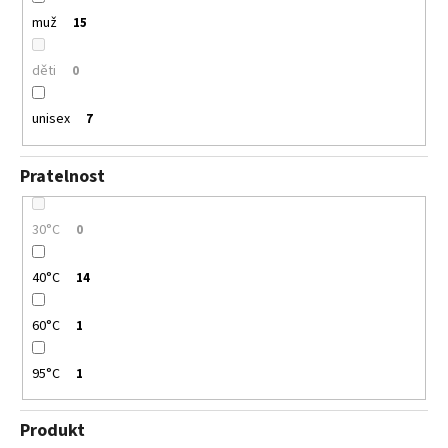
muž
15
děti
0
unisex
7
Pratelnost
30°C
0
40°C
14
60°C
1
95°C
1
Produkt