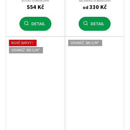
Malfini
maturitní potisk
670 Kč včetně DPH
od 399 Kč včetně DPH
554 Kč
330 Kč
od
DETAIL
DETAIL
NOVÉ BARVY !
GRAMÁŽ 280 G/M²
GRAMÁŽ 260 G/M²