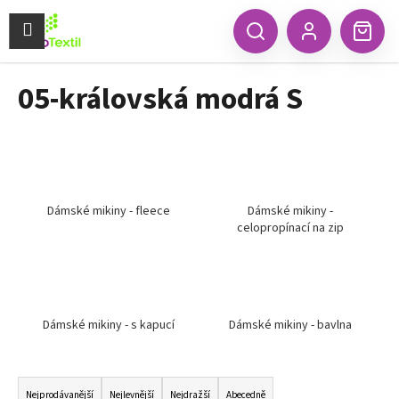
K
Přejít
na
Menu
o
CZK
Hledat
Náku
obsah
Zpět
Zpět
Přihlášení
š
koší
í
05-královská modrá S
C
k
o
p
o
t
ř
Dámské mikiny - fleece
Dámské mikiny -
celopropínací na zip
e
b
u
j
e
Dámské mikiny - s kapucí
Dámské mikiny - bavlna
t
Ř
e
a
n
Nejprodávanější
Nejlevnější
Nejdražší
Abecedně