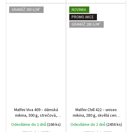
GRAMÁŽ 300 G/M²
NOVINKA
PROMO AKCE
GRAMÁŽ 280 G/M²
Malfini Viva 409 – dámská
Malfini Chill 422 – unisex
mikina, 300 g, strečová,
mikina, 280 g, skvělá cena,
měkká a kvalitní, bestseller
kvalitní zpracování, ideální
Odesíláme do 2 dnů
(166 ks)
Odesíláme do 2 dnů
(2456 ks)
mezi dámskými mikinami
na volnočasové nošení i