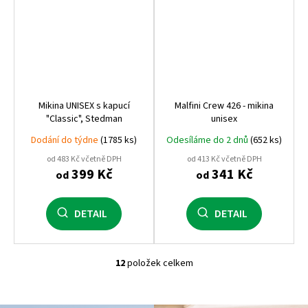
Mikina UNISEX s kapucí
Malfini Crew 426 - mikina
"Classic", Stedman
unisex
Dodání do týdne
(1785 ks)
Odesíláme do 2 dnů
(652 ks)
od 483 Kč včetně DPH
od 413 Kč včetně DPH
399 Kč
341 Kč
od
od
DETAIL
DETAIL
12
položek celkem
O
v
l