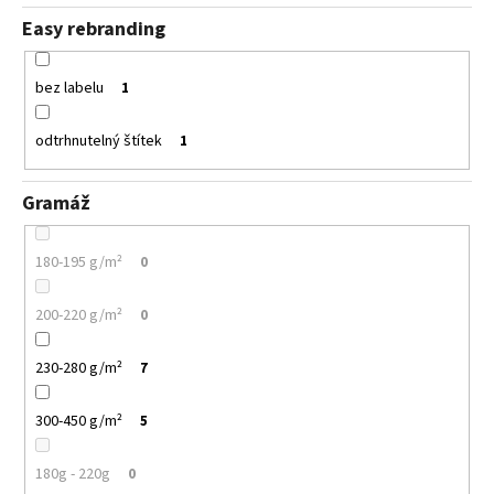
Easy rebranding
bez labelu
1
odtrhnutelný štítek
1
Gramáž
180-195 g/m²
0
200-220 g/m²
0
230-280 g/m²
7
300-450 g/m²
5
180g - 220g
0