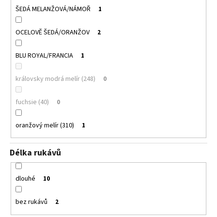
ŠEDÁ MELANŽOVÁ/NÁMOŘ
1
OCELOVĚ ŠEDÁ/ORANŽOV
2
BLU ROYAL/FRANCIA
1
královsky modrá melír (248)
0
fuchsie (40)
0
oranžový melír (310)
1
Délka rukávů
dlouhé
10
bez rukávů
2