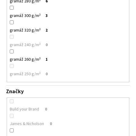
gramáž 280 g/m²
6
71
Kč
gramáž 300 g/m²
3
gramáž 320 g/m²
2
gramáž 240 g/m²
0
gramáž 260 g/m²
1
gramáž 250 g/m²
0
Značky
Build your Brand
0
James & Nicholson
0