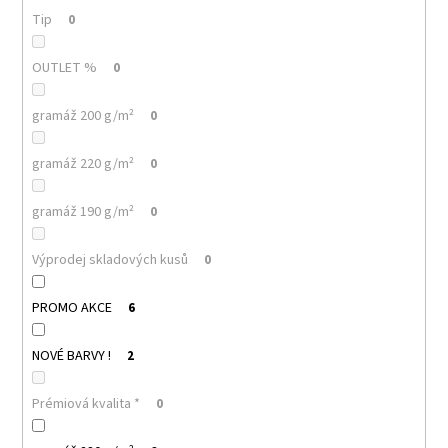
č
Tip
u
0
j
e
OUTLET %
0
m
e
gramáž 200 g/m²
0
gramáž 220 g/m²
0
MALFINI
CLASSIC
NEW
gramáž 190 g/m²
0
132
–
PÁNSKÉ
Výprodej skladových kusů
0
TRIČKO,
100%
BAVLNA,
PROMO AKCE
6
MODERNÍ
STŘIH,
NOVÉ BARVY !
BESTSELLER
2
PRO
POTISK
Prémiová kvalita *
0
I
FIREMNÍ
TEXTIL