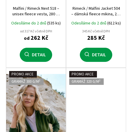
Malfini / Rimeck Next 518 –
Rimeck / Malfini Jacket 504
unisex fleece vesta, 280 g,
– dámská fleece mikina, 280
antipilling, pracovní a
g, antipilling, pracovní a
Odesíláme do 2 dnů
(535 ks)
Odesíláme do 2 dnů
(612 ks)
zdravotnické využití
zdravotnické využití
od 317 Kč včetně DPH
345 Kč včetně DPH
262 Kč
285 Kč
od
DETAIL
DETAIL
PROMO AKCE
PROMO AKCE
GRAMÁŽ 300 G/M²
GRAMÁŽ 320 G/M²