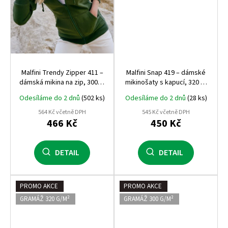
Malfini Trendy Zipper 411 –
Malfini Snap 419 – dámské
dámská mikina na zip, 300 g,
mikinošaty s kapucí, 320 g,
počesaná vnitřní strana,
pohodlný střih nad kolena
Odesíláme do 2 dnů
(502 ks)
Odesíláme do 2 dnů
(28 ks)
bestseller Malfini
564 Kč včetně DPH
545 Kč včetně DPH
466 Kč
450 Kč
DETAIL
DETAIL
PROMO AKCE
PROMO AKCE
GRAMÁŽ 320 G/M²
GRAMÁŽ 300 G/M²