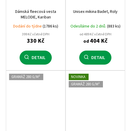
Dámská fleecová vesta
Unisex mikina Badet, Roly
MELODIE, Kariban
Dodání do týdne
(1786 ks)
Odesíláme do 2 dnů.
(883 ks)
399 Kč včetně DPH
od 489 Kč včetně DPH
330 Kč
404 Kč
od
DETAIL
DETAIL
GRAMÁŽ 280 G/M²
NOVINKA
GRAMÁŽ 280 G/M²