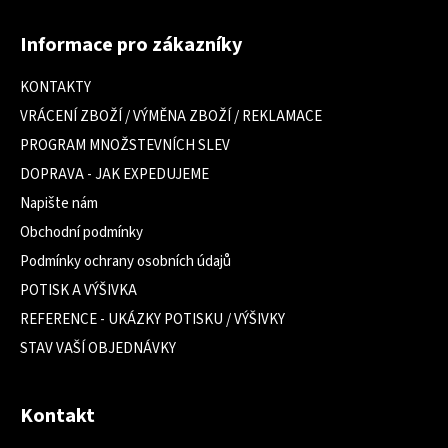
Z
á
Informace pro zákazníky
p
a
KONTAKTY
t
VRÁCENÍ ZBOŽÍ / VÝMĚNA ZBOŽÍ / REKLAMACE
í
PROGRAM MNOŽSTEVNÍCH SLEV
DOPRAVA - JAK EXPEDUJEME
Napište nám
Obchodní podmínky
Podmínky ochrany osobních údajů
POTISK A VÝŠIVKA
REFERENCE - UKÁZKY POTISKU / VÝŠIVKY
STAV VAŠÍ OBJEDNÁVKY
Kontakt