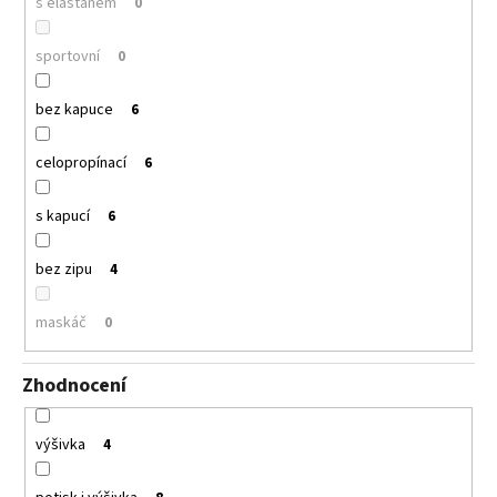
s elastanem
0
sportovní
0
bez kapuce
6
celopropínací
6
s kapucí
6
bez zipu
4
maskáč
0
Zhodnocení
výšivka
4