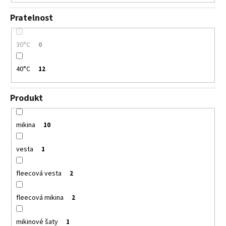
Pratelnost
30°C
0
40°C
12
Produkt
mikina
10
vesta
1
fleecová vesta
2
fleecová mikina
2
mikinové šaty
1