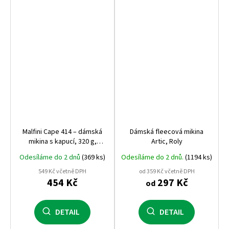
Malfini Cape 414 – dámská
Dámská fleecová mikina
mikina s kapucí, 320 g,
Artic, Roly
počesaná vnitřní strana,
Odesíláme do 2 dnů
(369 ks)
Odesíláme do 2 dnů.
(1194 ks)
nejprodávanější dámský
střih
549 Kč včetně DPH
od 359 Kč včetně DPH
454 Kč
297 Kč
od
DETAIL
DETAIL