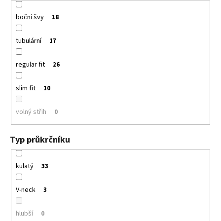
boční švy
18
tubulární
17
regular fit
26
slim fit
10
volný střih
0
Typ průkrčníku
kulatý
33
V-neck
3
hlubší
0