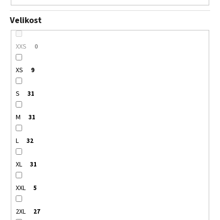
Velikost
XXS
0
XS
9
S
31
M
31
L
32
XL
31
XXL
5
2XL
27