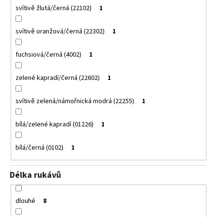
svítivě žlutá/černá (22102)
1
svítivě oranžová/černá (22302)
1
fuchsiová/černá (4002)
1
zelené kapradí/černá (22602)
1
svítivě zelená/námořnická modrá (22255)
1
bílá/zelené kapradí (01226)
1
bílá/černá (0102)
1
Délka rukávů
dlouhé
8