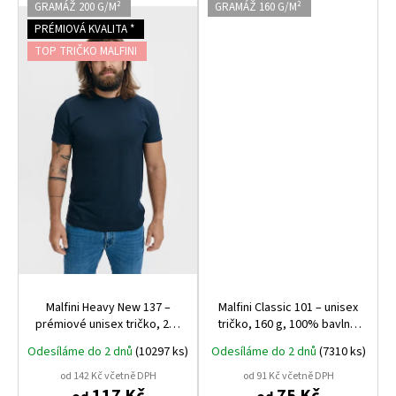
GRAMÁŽ 200 G/M²
GRAMÁŽ 160 G/M²
PRÉMIOVÁ KVALITA *
TOP TRIČKO MALFINI
Malfini Heavy New 137 –
Malfini Classic 101 – unisex
prémiové unisex tričko, 200
tričko, 160 g, 100% bavlna,
g, 100% bavlna, nejvyšší
tubulární střih, ideální pro
Odesíláme do 2 dnů
(10297 ks)
Odesíláme do 2 dnů
(7310 ks)
gramáž a kvalita Malfini
potisk i výšivku
od 142 Kč včetně DPH
od 91 Kč včetně DPH
117 Kč
75 Kč