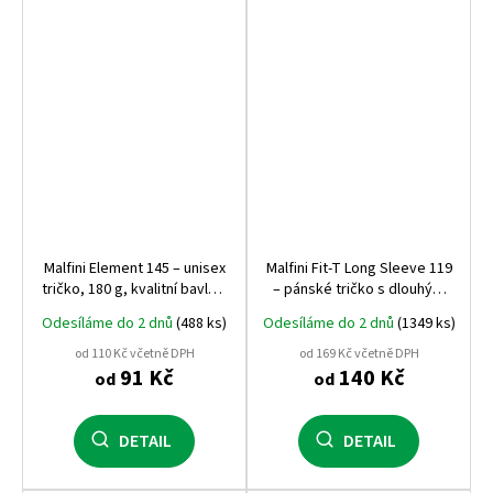
Malfini Element 145 – unisex
Malfini Fit‑T Long Sleeve 119
tričko, 180 g, kvalitní bavlna,
– pánské tričko s dlouhým
vícegramážový bestseller
rukávem, 160 g, 100%
Odesíláme do 2 dnů
(488 ks)
Odesíláme do 2 dnů
(1349 ks)
vhodný pro potisk i výšivku
bavlna, přiléhavý střih,
ideální pro potisk
od 110 Kč včetně DPH
od 169 Kč včetně DPH
91 Kč
140 Kč
od
od
DETAIL
DETAIL