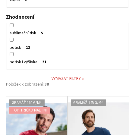
Zhodnocení
sublimační tisk
5
potisk
12
potisk i výšivka
21
VYMAZAT FILTRY
Položek k zobrazení:
38
V
GRAMÁŽ 160 G/M²
GRAMÁŽ 145 G/M²
ý
TOP TRIČKO MALFINI
p
i
s