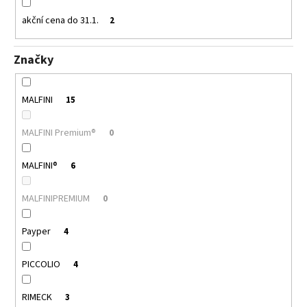
akční cena do 31.1.
2
Značky
MALFINI
15
MALFINI Premium®
0
MALFINI®
6
MALFINIPREMIUM
0
Payper
4
PICCOLIO
4
RIMECK
3