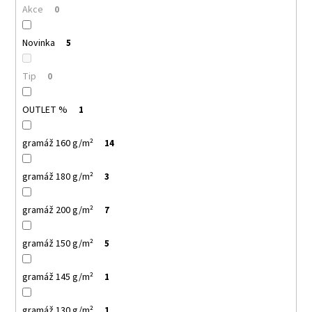
č
Akce
0
u
j
Novinka
5
e
m
e
Tip
0
OUTLET %
1
PELICAN
P72
TRIČKO
gramáž 160 g/m²
14
DĚTSKÉ
54
gramáž 180 g/m²
3
Kč
gramáž 200 g/m²
7
gramáž 150 g/m²
5
gramáž 145 g/m²
1
gramáž 130 g/m²
1