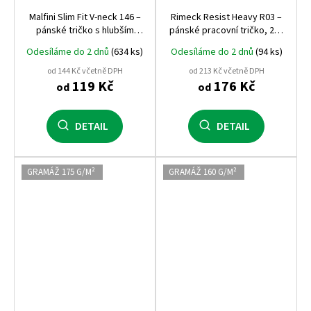
Malfini Slim Fit V‑neck 146 –
Rimeck Resist Heavy R03 –
pánské tričko s hlubším
pánské pracovní tričko, 200
výstřihem do V, 180 g/m²,
g/m², 100% předsrážená
Odesíláme do 2 dnů
(634 ks)
Odesíláme do 2 dnů
(94 ks)
100% bavlna, silikonová
bavlna, vysoká odolnost
úprava
od 144 Kč včetně DPH
od 213 Kč včetně DPH
119 Kč
176 Kč
od
od
DETAIL
DETAIL
GRAMÁŽ 175 G/M²
GRAMÁŽ 160 G/M²