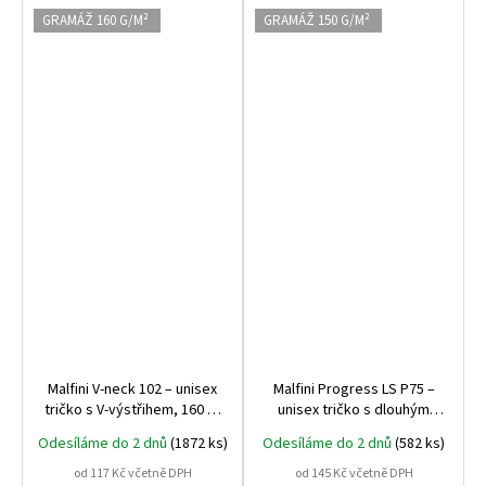
GRAMÁŽ 160 G/M²
GRAMÁŽ 150 G/M²
Malfini V‑neck 102 – unisex
Malfini Progress LS P75 –
tričko s V‑výstřihem, 160 g,
unisex tričko s dlouhým
100% bavlna, oblíbené
rukávem, 150 g, 100%
Odesíláme do 2 dnů
(1872 ks)
Odesíláme do 2 dnů
(582 ks)
pracovní tričko vhodné pro
bavlna, ideální pro potisk,
potisk
bestseller Piccolio
od 117 Kč včetně DPH
od 145 Kč včetně DPH