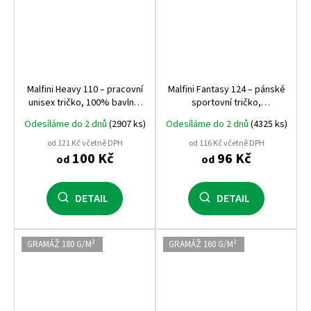
Malfini Heavy 110 – pracovní
Malfini Fantasy 124 – pánské
unisex tričko, 100% bavlna,
sportovní tričko,
vysoká gramáž 200 g,
rychleschnoucí, 150 g, 100%
Odesíláme do 2 dnů
(2907 ks)
Odesíláme do 2 dnů
(4325 ks)
bestseller s kladnými
polyester
referencemi
od 121 Kč včetně DPH
od 116 Kč včetně DPH
100 Kč
96 Kč
od
od
DETAIL
DETAIL
GRAMÁŽ 180 G/M²
GRAMÁŽ 160 G/M²