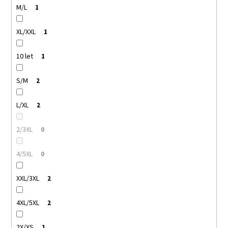
M/L
1
XL/XXL
1
10 let
1
S/M
2
L/XL
2
2/3XL
0
4/5XL
0
XXL/3XL
2
4XL/5XL
2
2X/XS
1