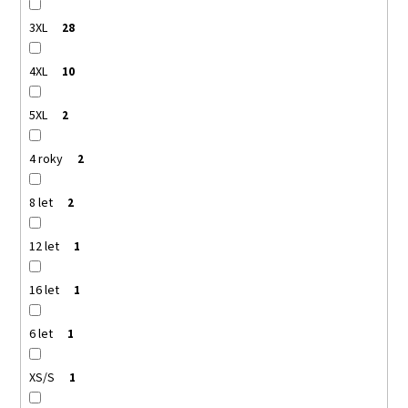
3XL
28
4XL
10
5XL
2
4 roky
2
8 let
2
12 let
1
16 let
1
6 let
1
XS/S
1