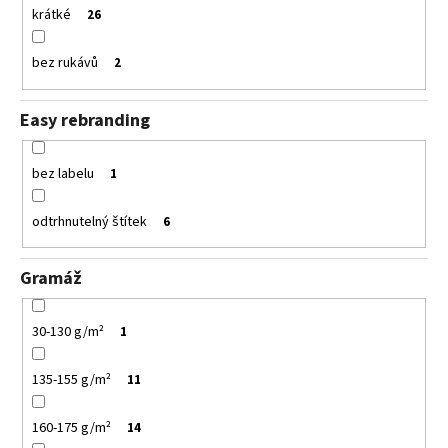
krátké
26
bez rukávů
2
Easy rebranding
bez labelu
1
odtrhnutelný štítek
6
Gramáž
30-130 g/m²
1
135-155 g/m²
11
160-175 g/m²
14