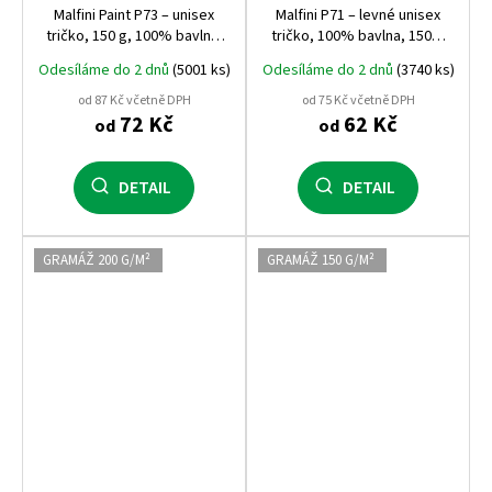
Malfini Paint P73 – unisex
Malfini P71 – levné unisex
tričko, 150 g, 100% bavlna,
tričko, 100% bavlna, 150g,
tubulární střih, ideální pro
ideální pro potisk
Odesíláme do 2 dnů
(5001 ks)
Odesíláme do 2 dnů
(3740 ks)
potisk i výšivku
od 87 Kč včetně DPH
od 75 Kč včetně DPH
72 Kč
62 Kč
od
od
DETAIL
DETAIL
GRAMÁŽ 200 G/M²
GRAMÁŽ 150 G/M²