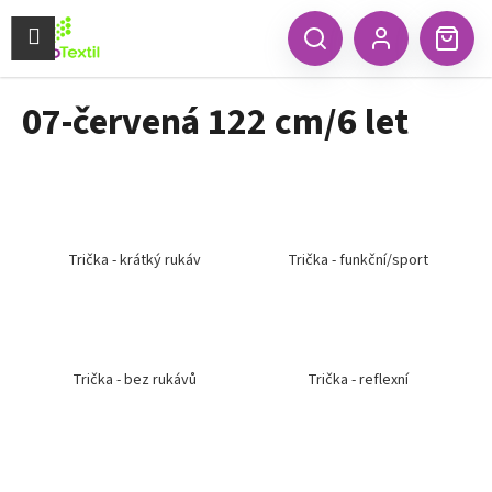
K
Přejít
na
Menu
o
CZK
Hledat
Náku
obsah
Zpět
Zpět
Přihlášení
š
koší
í
07-červená 122 cm/6 let
C
k
o
p
o
t
ř
Trička - krátký rukáv
Trička - funkční/sport
e
b
u
j
Trička - bez rukávů
Trička - reflexní
e
t
e
n