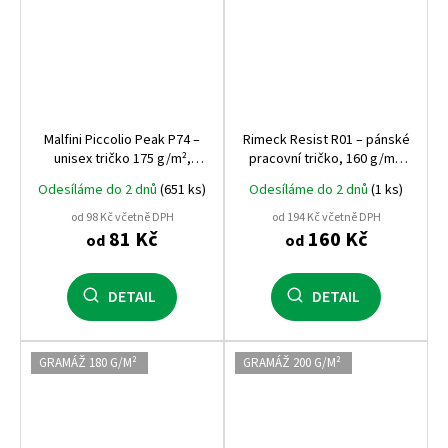
Malfini Piccolio Peak P74 –
Rimeck Resist R01 – pánské
unisex tričko 175 g/m²,
pracovní tričko, 160 g/m²,
100% bavlna, tubulární střih,
100% předsrážená bavlna,
Odesíláme do 2 dnů
(651 ks)
Odesíláme do 2 dnů
(1 ks)
ideální pro potisk
praní až na 95 °C
od 98 Kč včetně DPH
od 194 Kč včetně DPH
81 Kč
160 Kč
od
od
DETAIL
DETAIL
GRAMÁŽ 180 G/M²
GRAMÁŽ 200 G/M²