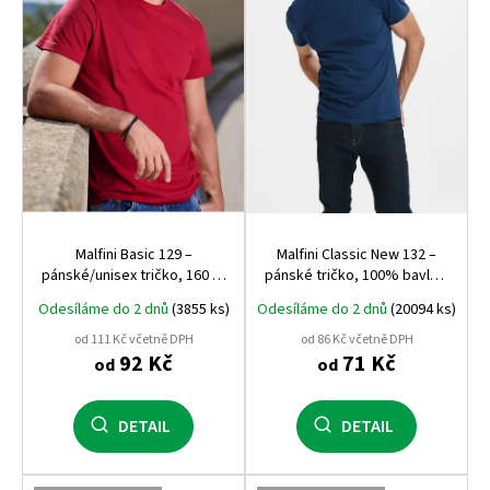
p
r
o
d
u
k
t
ů
Malfini Basic 129 –
Malfini Classic New 132 –
pánské/unisex tričko, 160 g,
pánské tričko, 100% bavlna,
100% bavlna, silikonová
moderní střih, bestseller
Odesíláme do 2 dnů
(3855 ks)
Odesíláme do 2 dnů
(20094 ks)
úprava
pro potisk i firemní textil
od 111 Kč včetně DPH
od 86 Kč včetně DPH
92 Kč
71 Kč
od
od
DETAIL
DETAIL