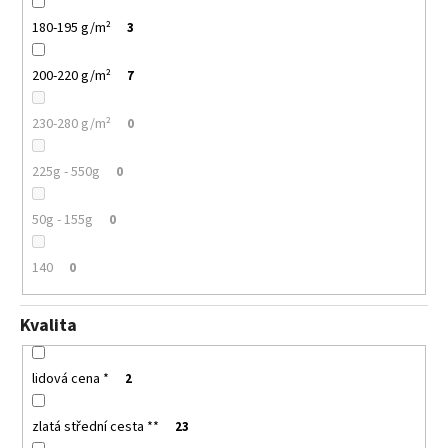
180-195 g/m²
3
200-220 g/m²
7
230-280 g/m²
0
225g - 550g
0
50g - 155g
0
140
0
Kvalita
lidová cena *
2
zlatá střední cesta **
23