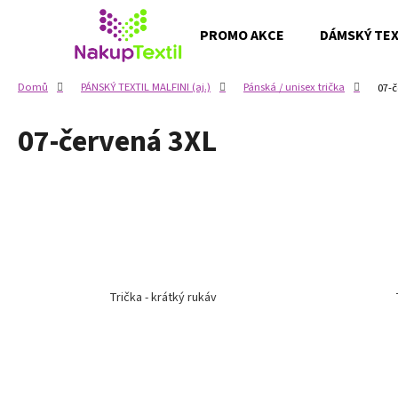
K
Přejít
na
o
PROMO AKCE
DÁMSKÝ TEXT
obsah
Zpět
Zpět
š
do
do
í
Domů
PÁNSKÝ TEXTIL MALFINI (aj.)
Pánská / unisex trička
07-č
k
obchodu
obchodu
07-červená 3XL
Trička - krátký rukáv