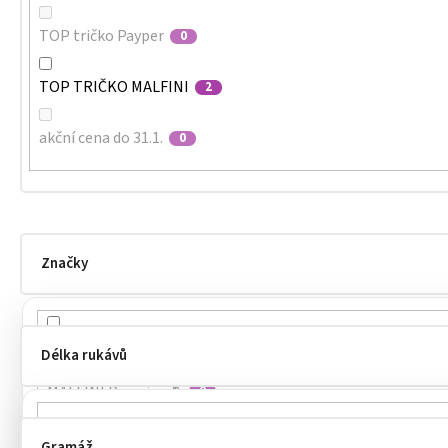
TOP tričko Payper
0
TOP TRIČKO MALFINI
2
akční cena do 31.1.
0
Značky
MALFINI
13
Délka rukávů
MALFINI Premium®
0
MALFINI®
4
Gramáž