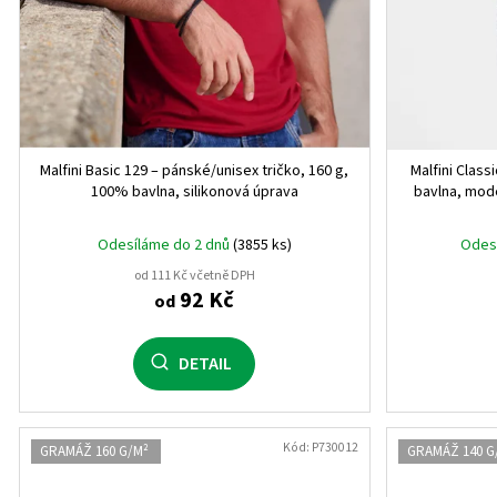
5XL
2
4 roky
2
8 let
2
Malfini Basic 129 – pánské/unisex tričko, 160 g,
Malfini Clas
12 let
1
100% bavlna, silikonová úprava
bavlna, mode
16 let
1
Odesíláme do 2 dnů
(3855 ks)
Odes
od 111 Kč včetně DPH
6 let
1
92 Kč
od
XS/S
1
DETAIL
M/L
1
XL/XXL
1
Kód:
P730012
GRAMÁŽ 160 G/M²
GRAMÁŽ 140 G
10 let
1