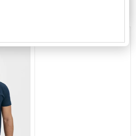
Kód:
1370012
Kód:
1010013
GRAMÁŽ 160 G/M²
2
1
1