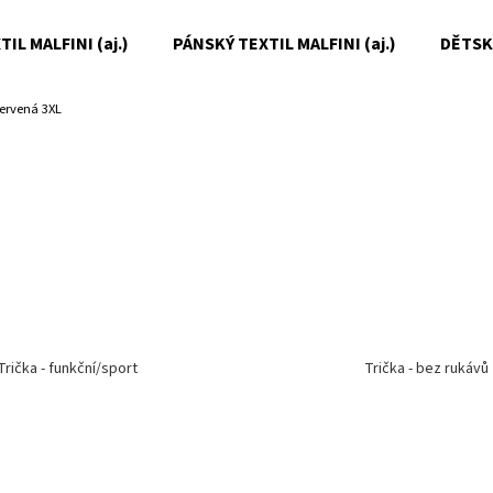
IL MALFINI (aj.)
PÁNSKÝ TEXTIL MALFINI (aj.)
DĚTSKÝ
ervená 3XL
Co potřebujete najít?
HLEDAT
Doporučujeme
Trička - funkční/sport
Trička - bez rukávů