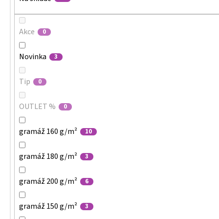
Akce
0
Novinka
3
Tip
0
OUTLET %
0
gramáž 160 g/m²
10
gramáž 180 g/m²
3
gramáž 200 g/m²
6
gramáž 150 g/m²
3