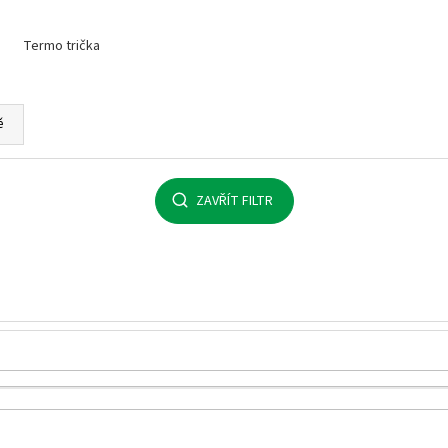
MALFINI BASIC 129 – PÁNSKÉ/UNISEX TRIČKO,
MULTIFUNKČNÍ ŠÁ
160 G, 100% BAVLNA, SILIKONOVÁ ÚPRAVA
32 Kč
Termo trička
92 Kč
ě
ZAVŘÍT FILTR