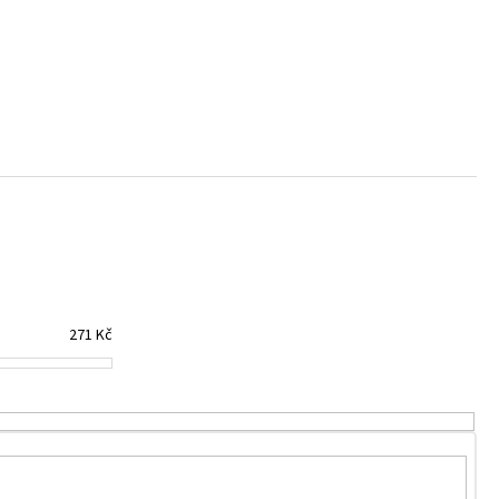
TEK NANUK
271
Kč