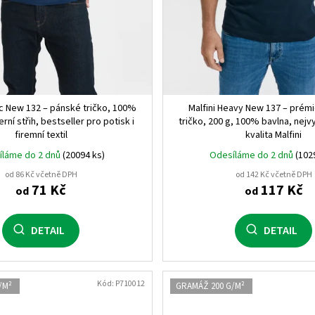
KRÁLOVSKÁ MODRÁ MELA
melírová (58)
1
černá/bílá (0201)
0
sic New 132 – pánské tričko, 100%
Malfini Heavy New 137 – prém
rní střih, bestseller pro potisk i
tričko, 200 g, 100% bavlna, nejv
bílá/královská modrá (0105
firemní textil
kvalita Malfini
íláme do 2 dnů
(20094 ks)
Odesíláme do 2 dnů
(102
bílá/červená (0160)
0
od 86 Kč včetně DPH
od 142 Kč včetně DPH
71 Kč
117 Kč
od
od
lahvově zelená (56)
1
svítivě žlutá/černá (22102)
DETAIL
DETAIL
svítivě oranžová/černá (22
Kód:
P710012
/M²
GRAMÁŽ 200 G/M²
fuchsiová/černá (4002)
0