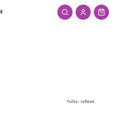
 TEXTIL MALFINI (aj.)
ČEPICE, KŠILTOVKY, ŠÁTKY A RUKA
CZK
Hledat
Nákupní
Přihlášení
košík
Trička - reflexní
Následující