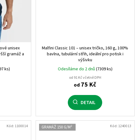
0
iové unisex
Malfini Classic 101 – unisex tričko, 160 g, 100%
yšší gramáž a
bavlna, tubulární střih, ideální pro potisk i
)
0
výšivku
97 ks)
Odesíláme do 2 dnů
(7309 ks)
od 91 Kč včetně DPH
75 Kč
od
0
DETAIL
302)
0
Kód:
1100014
Kód:
1240013
GRAMÁŽ 150 G/M²