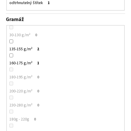
odtrhnutelný štítek
1
Gramáž
30-130 g/m²
0
135-155 g/m²
2
160-175 g/m²
1
180-195 g/m²
0
200-220 g/m²
0
230-280 g/m²
0
180g - 220g
0