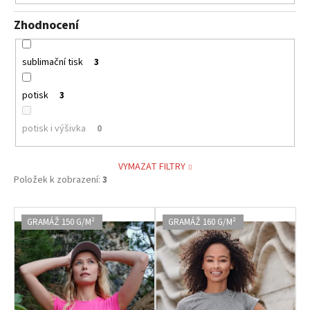
Zhodnocení
sublimační tisk
3
potisk
3
potisk i výšivka
0
VYMAZAT FILTRY
Položek k zobrazení:
3
V
GRAMÁŽ 150 G/M²
GRAMÁŽ 160 G/M²
ý
p
i
s
p