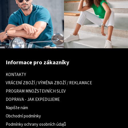
Z
á
Informace pro zákazníky
p
a
KONTAKTY
t
VRÁCENÍ ZBOŽÍ / VÝMĚNA ZBOŽÍ / REKLAMACE
í
PROGRAM MNOŽSTEVNÍCH SLEV
DOPRAVA - JAK EXPEDUJEME
Napište nám
Obchodní podmínky
Podmínky ochrany osobních údajů