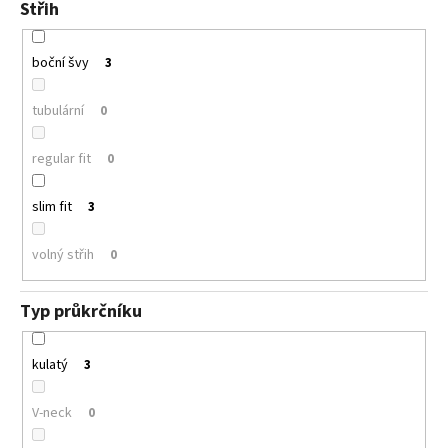
Střih
boční švy
3
tubulární
0
regular fit
0
slim fit
3
volný střih
0
Typ průkrčníku
kulatý
3
V-neck
0