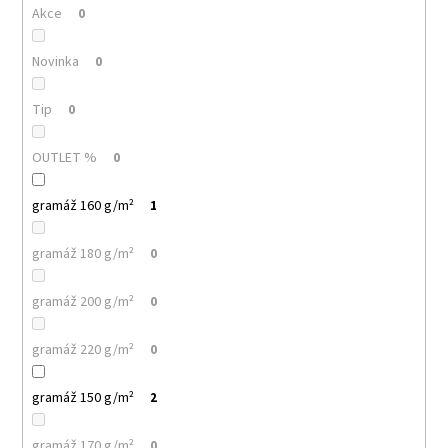
č
Akce
0
u
j
Novinka
0
e
m
e
Tip
0
OUTLET %
0
PELICAN
P72
TRIČKO
gramáž 160 g/m²
1
DĚTSKÉ
54
gramáž 180 g/m²
0
Kč
gramáž 200 g/m²
0
gramáž 220 g/m²
0
gramáž 150 g/m²
2
gramáž 170 g/m²
0