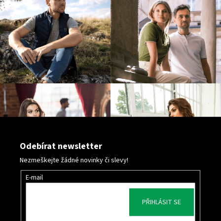
p
i
s
u
Odebírat newsletter
Nezmeškejte žádné novinky či slevy!
E-mail
PŘIHLÁSIT SE