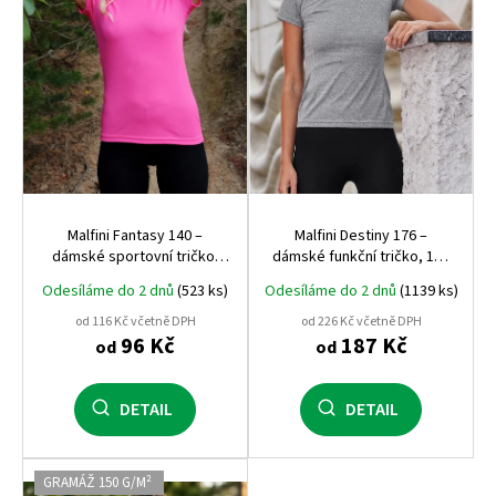
r
o
d
u
k
t
ů
Malfini Fantasy 140 –
Malfini Destiny 176 –
dámské sportovní tričko,
dámské funkční tričko, 160
rychleschnoucí, 150 g, 100%
g, rychleschnoucí, přiléhavý
Odesíláme do 2 dnů
(523 ks)
Odesíláme do 2 dnů
(1139 ks)
polyester
střih
od 116 Kč včetně DPH
od 226 Kč včetně DPH
96 Kč
187 Kč
od
od
DETAIL
DETAIL
GRAMÁŽ 150 G/M²