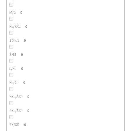
M/L
0
XL/XXL
0
10 let
0
S/M
0
L/XL
0
XL/2L
0
XXL/3XL
0
4XL/5XL
0
2X/XS
0