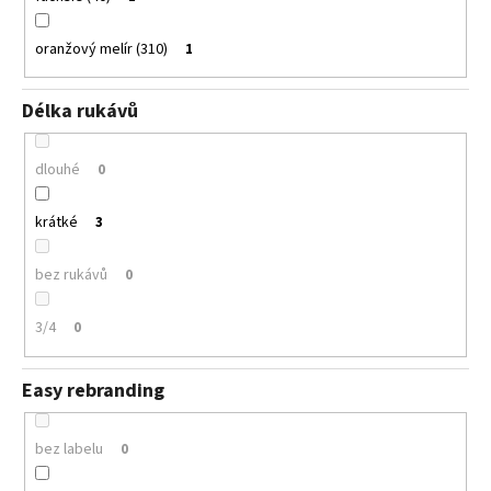
oranžový melír (310)
1
Délka rukávů
dlouhé
0
krátké
3
bez rukávů
0
3/4
0
Easy rebranding
bez labelu
0