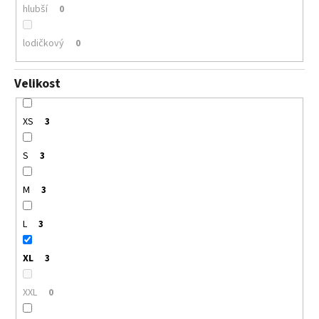
hlubší
0
lodičkový
0
Velikost
XS
3
S
3
M
3
L
3
XL
3
XXL
0