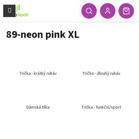
K
Přejít
na
Menu
o
CZK
Hledat
Náku
obsah
Zpět
Zpět
Přihlášení
š
koší
í
89-neon pink XL
C
k
o
p
o
t
ř
Trička - krátký rukáv
Trička - dlouhý rukáv
e
b
u
j
Dámská tílka
Trička - funkční/sport
e
t
e
n