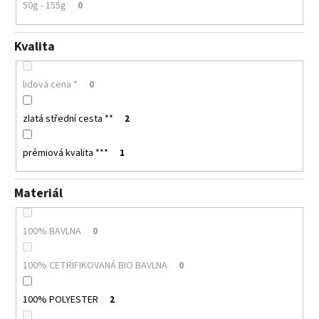
50g - 155g
0
Kvalita
lidová cena *
0
zlatá střední cesta **
2
prémiová kvalita ***
1
Materiál
100% BAVLNA
0
100% CETRIFIKOVANÁ BIO BAVLNA
0
100% POLYESTER
2