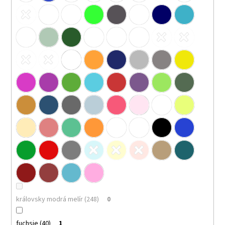
královsky modrá melír (248)
0
fuchsie (40)
1