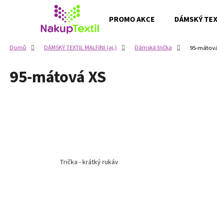
K
Přejít
na
o
PROMO AKCE
DÁMSKÝ TEXT
obsah
Zpět
Zpět
š
do
do
í
Domů
DÁMSKÝ TEXTIL MALFINI (aj.)
Dámská trička
95-mátová
k
obchodu
obchodu
95-mátová XS
Trička - krátký rukáv