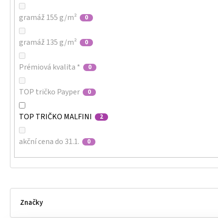
gramáž 155 g/m²
0
gramáž 135 g/m²
0
Prémiová kvalita *
0
TOP tričko Payper
0
TOP TRIČKO MALFINI
2
akční cena do 31.1.
0
Značky