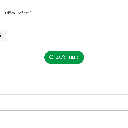
MALFINI BASIC 129 – PÁNSKÉ/UNISEX TRIČKO,
MULTIFUNKČNÍ ŠÁ
160 G, 100% BAVLNA, SILIKONOVÁ ÚPRAVA
32 Kč
Trička - reflexní
92 Kč
ě
ZAVŘÍT FILTR