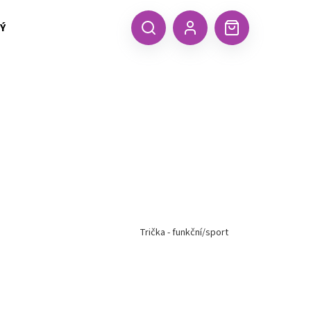
 TEXTIL MALFINI (aj.)
ČEPICE, KŠILTOVKY, ŠÁTKY A RUKA
CZK
Hledat
Nákupní
Přihlášení
košík
Trička - funkční/sport
Následující