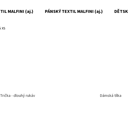
IL MALFINI (aj.)
PÁNSKÝ TEXTIL MALFINI (aj.)
DĚTSKÝ
 XS
Co potřebujete najít?
HLEDAT
Doporučujeme
Trička - dlouhý rukáv
Dámská tílka