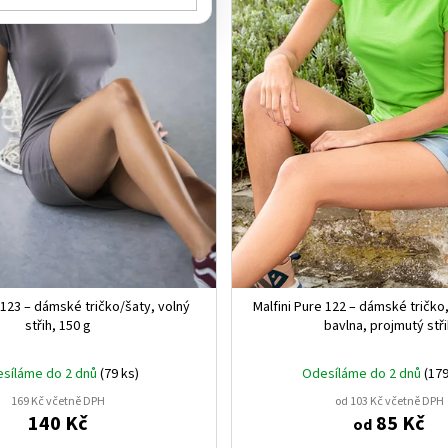
 123 – dámské tričko/šaty, volný
Malfini Pure 122 – dámské tričko
střih, 150 g
bavlna, projmutý stř
síláme do 2 dnů
(79 ks)
Odesíláme do 2 dnů
(179
169 Kč včetně DPH
od 103 Kč včetně DPH
140 Kč
85 Kč
od