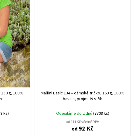
, 150 g, 100%
Malfini Basic 134 – dámské tričko, 160 g, 100%
ih
bavlna, projmutý střih
8 ks)
Odesíláme do 2 dnů
(7709 ks)
od 111 Kč včetně DPH
92 Kč
od