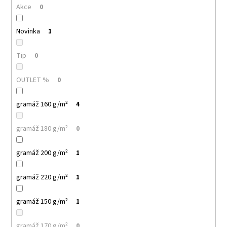
č
Akce
0
u
j
Novinka
1
e
m
e
Tip
0
OUTLET %
0
PELICAN
P72
TRIČKO
gramáž 160 g/m²
4
DĚTSKÉ
54
gramáž 180 g/m²
0
Kč
gramáž 200 g/m²
1
gramáž 220 g/m²
1
gramáž 150 g/m²
1
gramáž 170 g/m²
0