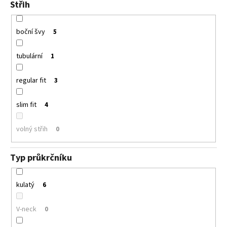
Střih
boční švy
5
tubulární
1
regular fit
3
slim fit
4
volný střih
0
Typ průkrčníku
kulatý
6
V-neck
0