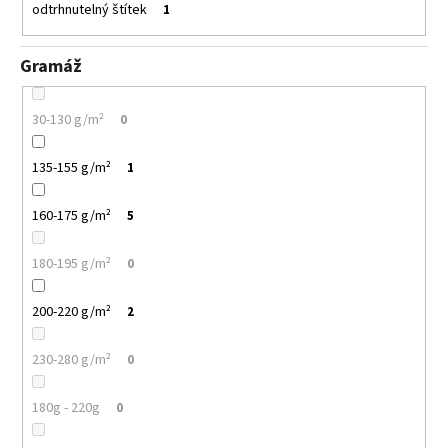
odtrhnutelný štítek
1
Gramáž
30-130 g/m²
0
135-155 g/m²
1
160-175 g/m²
5
180-195 g/m²
0
200-220 g/m²
2
230-280 g/m²
0
180g - 220g
0