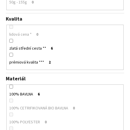
50g - 155g
0
Kvalita
lidová cena *
0
zlatá střední cesta **
6
prémiová kvalita ***
2
Materiál
100% BAVLNA
6
100% CETRIFIKOVANÁ BIO BAVLNA
0
100% POLYESTER
0