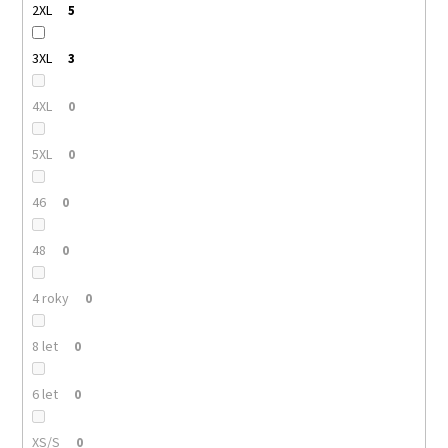
2XL
5
3XL
3
4XL
0
5XL
0
46
0
48
0
4 roky
0
8 let
0
6 let
0
XS/S
0