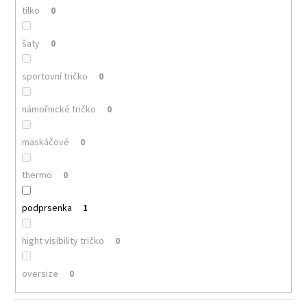
tílko
0
šaty
0
sportovní tričko
0
námořnické tričko
0
maskáčové
0
thermo
0
podprsenka
1
hight visibility tričko
0
oversize
0