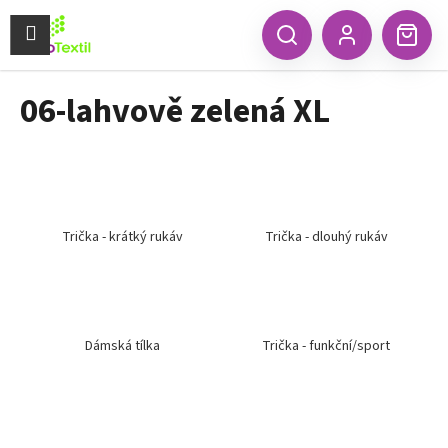
K
Přejít
na
Menu
o
CZK
Hledat
Náku
obsah
Zpět
Zpět
Přihlášení
š
koší
í
06-lahvově zelená XL
C
k
o
p
o
t
ř
Trička - krátký rukáv
Trička - dlouhý rukáv
e
b
u
j
Dámská tílka
Trička - funkční/sport
e
t
e
n