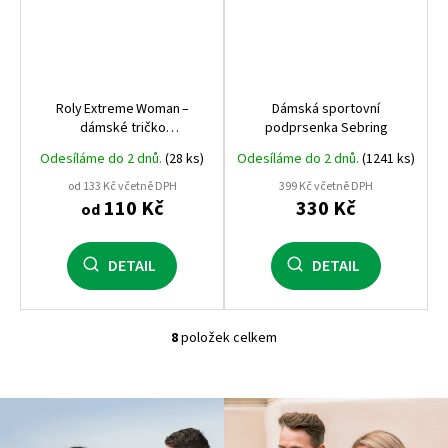
Roly Extreme Woman –
Dámská sportovní
dámské tričko
podprsenka Sebring
s dlouhým rukávem, 120 g, elastické,
Odesíláme do 2 dnů.
(28 ks)
Odesíláme do 2 dnů.
(1241 ks)
prémiová kvalita Roly
od 133 Kč včetně DPH
399 Kč včetně DPH
110 Kč
330 Kč
od
DETAIL
DETAIL
8
položek celkem
O
v
l
á
d