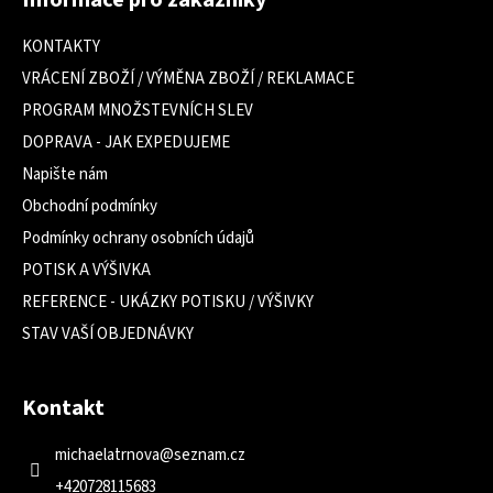
Informace pro zákazníky
p
a
KONTAKTY
t
VRÁCENÍ ZBOŽÍ / VÝMĚNA ZBOŽÍ / REKLAMACE
í
PROGRAM MNOŽSTEVNÍCH SLEV
DOPRAVA - JAK EXPEDUJEME
Napište nám
Obchodní podmínky
Podmínky ochrany osobních údajů
POTISK A VÝŠIVKA
REFERENCE - UKÁZKY POTISKU / VÝŠIVKY
STAV VAŠÍ OBJEDNÁVKY
Kontakt
michaelatrnova
@
seznam.cz
+420728115683