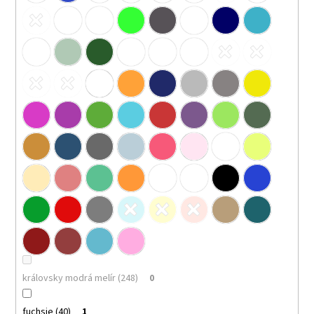
královsky modrá melír (248)
0
fuchsie (40)
1