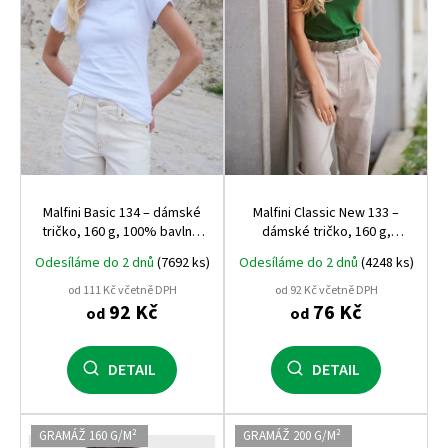
r
o
d
u
k
t
ů
Malfini Basic 134 – dámské
Malfini Classic New 133 –
tričko, 160 g, 100% bavlna,
dámské tričko, 160 g,
projmutý střih
projmuté
Odesíláme do 2 dnů
(7692 ks)
Odesíláme do 2 dnů
(4248 ks)
od 111 Kč včetně DPH
od 92 Kč včetně DPH
92 Kč
76 Kč
od
od
DETAIL
DETAIL
GRAMÁŽ 160 G/M²
GRAMÁŽ 200 G/M²