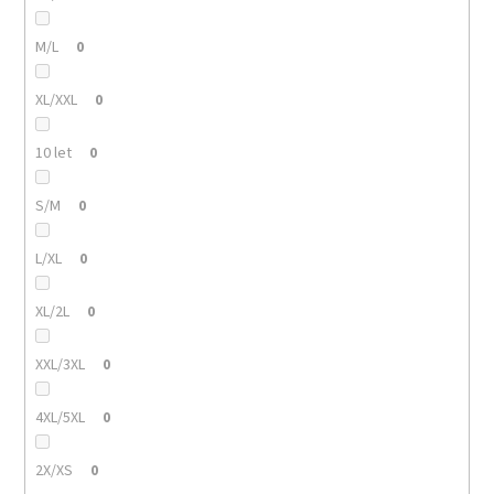
M/L
0
XL/XXL
0
10 let
0
S/M
0
L/XL
0
XL/2L
0
XXL/3XL
0
4XL/5XL
0
2X/XS
0