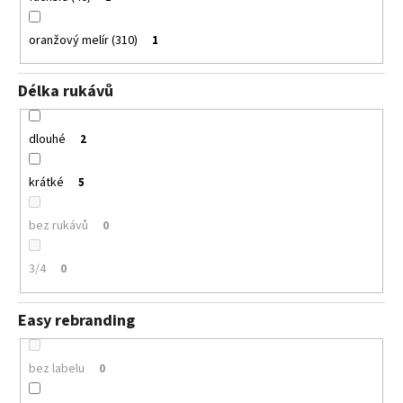
oranžový melír (310)
1
Délka rukávů
dlouhé
2
krátké
5
bez rukávů
0
3/4
0
Easy rebranding
bez labelu
0