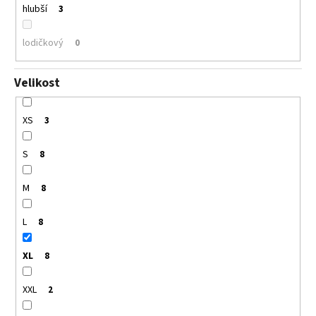
hlubší
3
lodičkový
0
Velikost
XS
3
S
8
M
8
L
8
XL
8
XXL
2