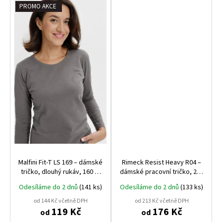
PROMO AKCE
Malfini Fit‑T LS 169 – dámské
Rimeck Resist Heavy R04 –
tričko, dlouhý rukáv, 160 g,
dámské pracovní tričko, 200
100% bavlna
g, 100% bavlna, praní až na
Odesíláme do 2 dnů
(141 ks)
Odesíláme do 2 dnů
(133 ks)
95 °C
od 144 Kč včetně DPH
od 213 Kč včetně DPH
119 Kč
176 Kč
od
od