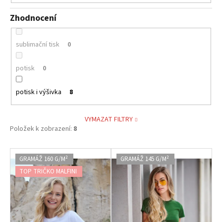
Zhodnocení
sublimační tisk
0
potisk
0
potisk i výšivka
8
VYMAZAT FILTRY
Položek k zobrazení:
8
V
GRAMÁŽ 160 G/M²
GRAMÁŽ 145 G/M²
ý
TOP TRIČKO MALFINI
p
i
s
p