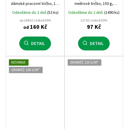
dámské pracovní tričko, 160
melírové tričko, 150 g,
g, 100% předsrážená
polyester‑bavlna, bez
Odesíláme do 2 dnů
(52 ks)
Odesíláme do 2 dnů.
(1490 ks)
bavlna, praní až na 95 °C
bočních švů, moderní
vzhled
od 194 Kč včetně DPH
117 Kč včetně DPH
160 Kč
97 Kč
od
DETAIL
DETAIL
NOVINKA
GRAMÁŽ 220 G/M²
GRAMÁŽ 160 G/M²