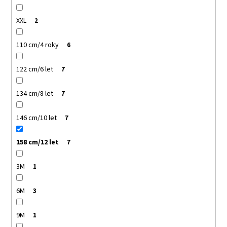
XXL
2
110 cm/4 roky
6
122 cm/6 let
7
134 cm/8 let
7
146 cm/10 let
7
158 cm/12 let
7
3M
1
6M
3
9M
1