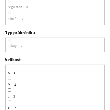
regular fit
0
slim fit
0
Typ průkrčníku
kulatý
0
Velikost
S
1
M
1
L
1
XL
1