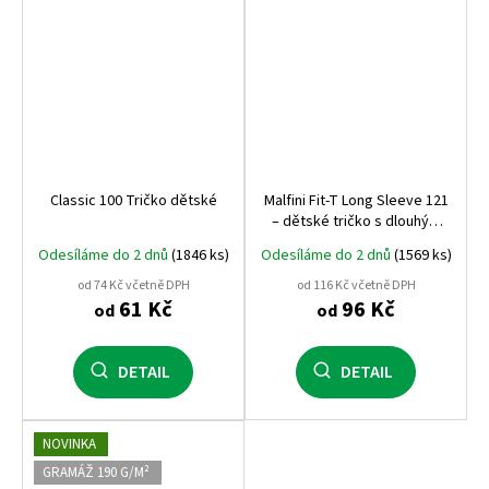
Classic 100 Tričko dětské
Malfini Fit‑T Long Sleeve 121
– dětské tričko s dlouhým
rukávem, 160 g, 100%
Odesíláme do 2 dnů
(1846 ks)
Odesíláme do 2 dnů
(1569 ks)
bavlna, přiléhavý střih,
ideální i pro potisk
od 74 Kč včetně DPH
od 116 Kč včetně DPH
61 Kč
96 Kč
od
od
DETAIL
DETAIL
NOVINKA
GRAMÁŽ 190 G/M²