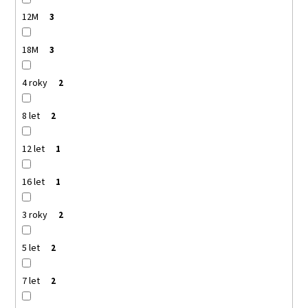
12M
3
18M
3
4 roky
2
8 let
2
12 let
1
16 let
1
3 roky
2
5 let
2
7 let
2