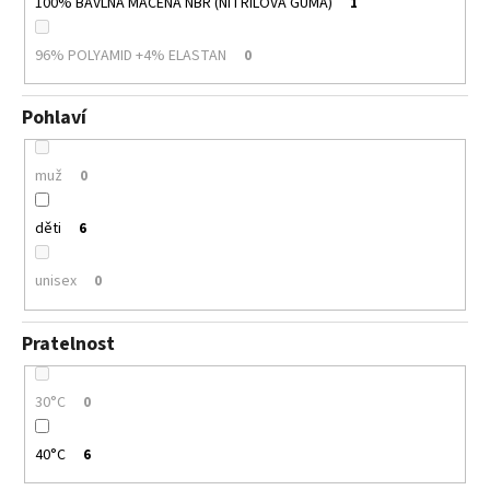
100% BAVLNA MÁČENÁ NBR (NITRILOVÁ GUMA)
1
96% POLYAMID +4% ELASTAN
0
Pohlaví
muž
0
děti
6
unisex
0
Pratelnost
30°C
0
40°C
6