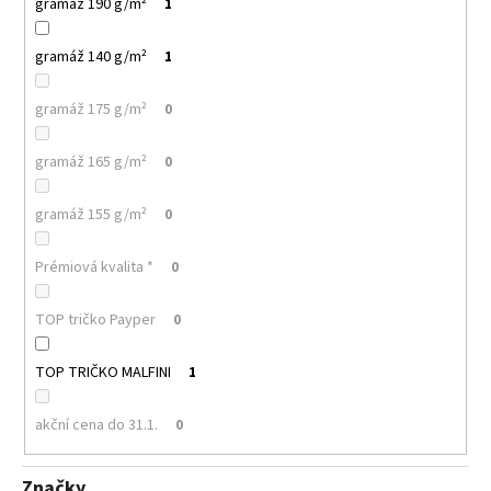
č
gramáž 190 g/m²
1
u
j
gramáž 140 g/m²
1
e
m
gramáž 175 g/m²
0
e
gramáž 165 g/m²
0
MALFINI
LOVE
gramáž 155 g/m²
0
123
–
DÁMSKÉ
Prémiová kvalita *
0
TRIČKO/
ŠATY,
VOLNÝ
TOP tričko Payper
0
STŘIH,
150
G
TOP TRIČKO MALFINI
1
140
Kč
akční cena do 31.1.
0
Značky