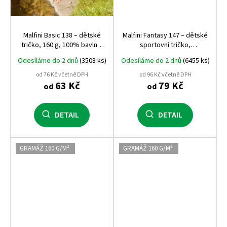
Malfini Basic 138 – dětské
Malfini Fantasy 147 – dětské
tričko, 160 g, 100% bavlna,
sportovní tričko,
pohodlný střih
rychleschnoucí, 150 g, 100%
Odesíláme do 2 dnů
(3508 ks)
Odesíláme do 2 dnů
(6455 ks)
polyester
od 76 Kč včetně DPH
od 96 Kč včetně DPH
63 Kč
79 Kč
od
od
DETAIL
DETAIL
GRAMÁŽ 160 G/M²
GRAMÁŽ 160 G/M²