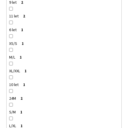
9 let
2
11 let
2
6 let
1
XS/S
1
M/L
1
XL/XXL
1
10 let
1
24M
2
S/M
1
L/XL
1