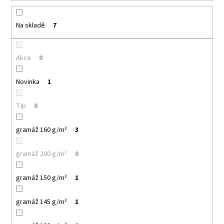
k
a
t
j
ů
Na skladě
7
í
t
Akce
0
?
Novinka
1
Tip
0
HLEDAT
gramáž 160 g/m²
3
gramáž 200 g/m²
0
D
o
gramáž 150 g/m²
1
p
o
r
gramáž 145 g/m²
1
u