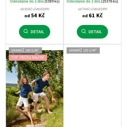
Odesíláme do 2 dnů
(5389 ks)
Odesíláme do 2 dnů
(25376 ks)
od 65 Kč včetně DPH
od 74 Kč včetně DPH
54 Kč
61 Kč
od
od
DETAIL
DETAIL
GRAMÁŽ 160 G/M²
GRAMÁŽ 150 G/M²
TOP TRIČKO MALFINI