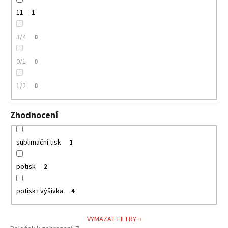
11
1
3/4
0
0/1
0
1/2
0
Zhodnocení
sublimační tisk
1
potisk
2
potisk i výšivka
4
VYMAZAT FILTRY