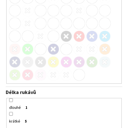
Délka rukávů
dlouhé
1
krátké
5