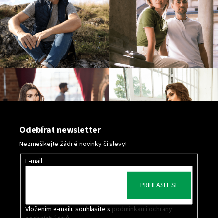
s
u
Odebírat newsletter
Nezmeškejte žádné novinky či slevy!
E-mail
PŘIHLÁSIT SE
Vložením e-mailu souhlasíte s
podmínkami ochrany