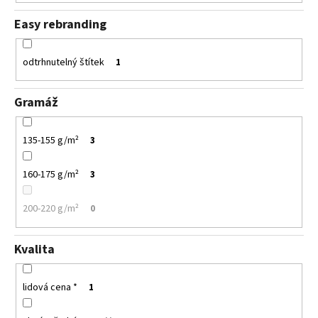
Easy rebranding
odtrhnutelný štítek
1
Gramáž
135-155 g/m²
3
160-175 g/m²
3
200-220 g/m²
0
Kvalita
lidová cena *
1