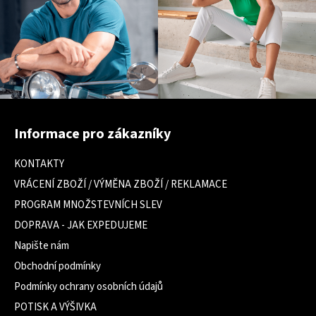
Z
á
Informace pro zákazníky
p
a
KONTAKTY
t
VRÁCENÍ ZBOŽÍ / VÝMĚNA ZBOŽÍ / REKLAMACE
í
PROGRAM MNOŽSTEVNÍCH SLEV
DOPRAVA - JAK EXPEDUJEME
Napište nám
Obchodní podmínky
Podmínky ochrany osobních údajů
POTISK A VÝŠIVKA