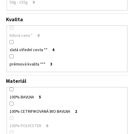
50g - 155g
0
Kvalita
lidová cena *
0
zlatá střední cesta **
4
prémiová kvalita ***
3
Materiál
100% BAVLNA
5
100% CETRIFIKOVANÁ BIO BAVLNA
2
100% POLYESTER
0