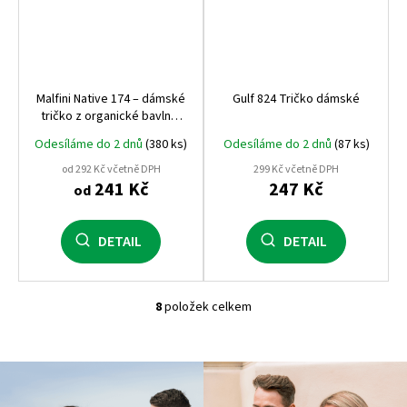
Malfini Native 174 – dámské
Gulf 824 Tričko dámské
tričko z organické bavlny,
150 g, slub úplet, LABEL
Odesíláme do 2 dnů
(380 ks)
Odesíláme do 2 dnů
(87 ks)
FREE
od 292 Kč včetně DPH
299 Kč včetně DPH
241 Kč
247 Kč
od
DETAIL
DETAIL
8
položek celkem
O
v
l
á
d