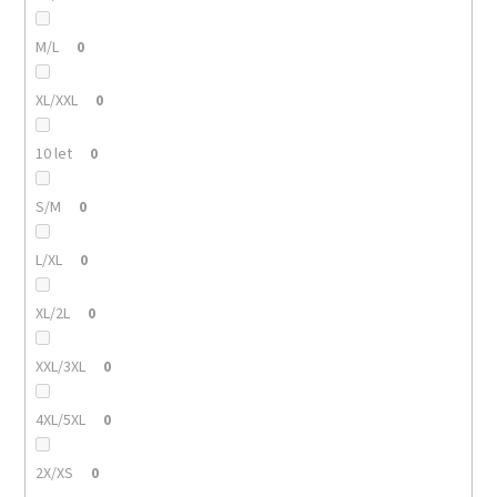
M/L
0
XL/XXL
0
10 let
0
S/M
0
L/XL
0
XL/2L
0
XXL/3XL
0
4XL/5XL
0
2X/XS
0