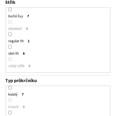
Střih
boční švy
7
tubulární
0
regular fit
1
slim fit
6
volný střih
0
Typ průkrčníku
kulatý
7
V-neck
0