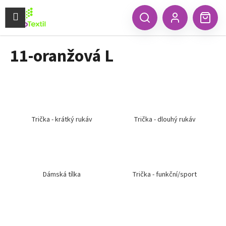
K
Přejít
na
Menu
o
CZK
Hledat
Náku
obsah
Zpět
Zpět
Přihlášení
š
koší
í
11-oranžová L
C
k
o
p
o
t
ř
Trička - krátký rukáv
Trička - dlouhý rukáv
e
b
u
j
Dámská tílka
Trička - funkční/sport
e
t
e
n