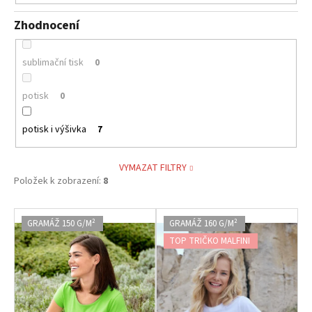
Zhodnocení
sublimační tisk
0
potisk
0
potisk i výšivka
7
VYMAZAT FILTRY
Položek k zobrazení:
8
V
GRAMÁŽ 150 G/M²
GRAMÁŽ 160 G/M²
ý
TOP TRIČKO MALFINI
p
i
s
p