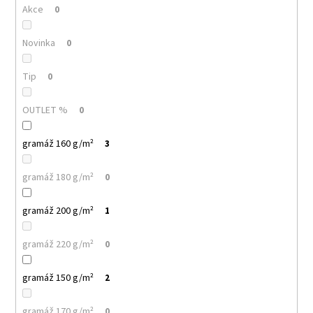
č
Akce
0
u
j
Novinka
0
e
m
e
Tip
0
OUTLET %
0
MALFINI
BASIC
129
gramáž 160 g/m²
3
–
PÁNSKÉ/UNISEX
gramáž 180 g/m²
TRIČKO,
0
160
G,
gramáž 200 g/m²
1
100%
BAVLNA,
SILIKONOVÁ
gramáž 220 g/m²
0
ÚPRAVA
92
gramáž 150 g/m²
2
Kč
gramáž 170 g/m²
0