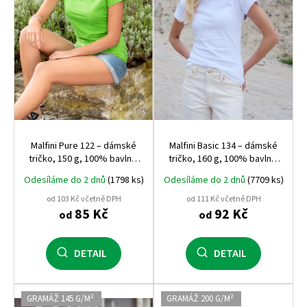
r
o
d
u
k
t
ů
Malfini Pure 122 – dámské
Malfini Basic 134 – dámské
tričko, 150 g, 100% bavlna,
tričko, 160 g, 100% bavlna,
projmutý střih
projmutý střih
Odesíláme do 2 dnů
(1798 ks)
Odesíláme do 2 dnů
(7709 ks)
od 103 Kč včetně DPH
od 111 Kč včetně DPH
85 Kč
92 Kč
od
od
DETAIL
DETAIL
GRAMÁŽ 145 G/M²
GRAMÁŽ 200 G/M²