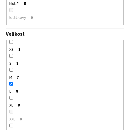
hlubší
5
lodičkový
0
Velikost
XS
8
S
8
M
7
L
8
XL
8
XXL
0