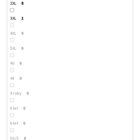
2XL
8
3XL
2
4XL
0
5XL
0
46
0
48
0
4 roky
0
8 let
0
6 let
0
XS/S
0