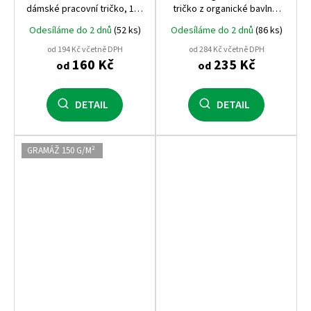
dámské pracovní tričko, 160
tričko z organické bavlny,
g, 100% předsrážená
160 g, GOTS certifikace
Odesíláme do 2 dnů
(52 ks)
Odesíláme do 2 dnů
(86 ks)
bavlna, praní až na 95 °C
od 194 Kč včetně DPH
od 284 Kč včetně DPH
160 Kč
235 Kč
od
od
DETAIL
DETAIL
GRAMÁŽ 150 G/M²