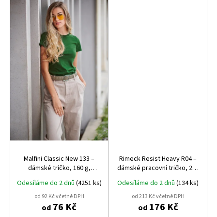
Malfini Classic New 133 –
Rimeck Resist Heavy R04 –
dámské tričko, 160 g,
dámské pracovní tričko, 200
projmuté
g, 100% bavlna, praní až na
Odesíláme do 2 dnů
(4251 ks)
Odesíláme do 2 dnů
(134 ks)
95 °C
od 92 Kč včetně DPH
od 213 Kč včetně DPH
76 Kč
176 Kč
od
od