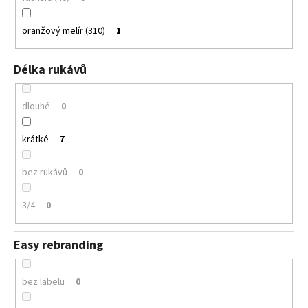
oranžový melír (310)
1
Délka rukávů
dlouhé
0
krátké
7
bez rukávů
0
3/4
0
Easy rebranding
bez labelu
0