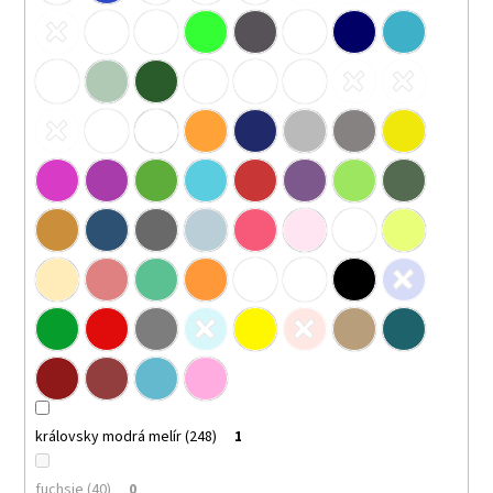
královsky modrá melír (248)
1
fuchsie (40)
0