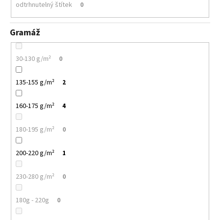
odtrhnutelný štítek
0
Gramáž
30-130 g/m²
0
135-155 g/m²
2
160-175 g/m²
4
180-195 g/m²
0
200-220 g/m²
1
230-280 g/m²
0
180g - 220g
0