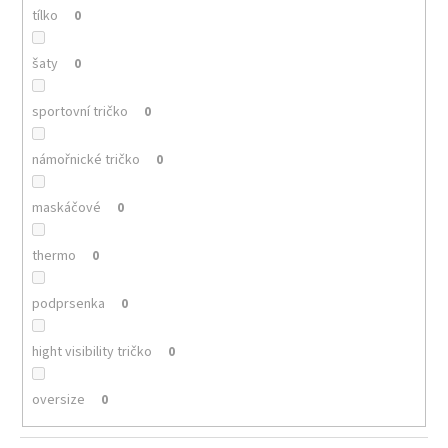
tílko
0
šaty
0
sportovní tričko
0
námořnické tričko
0
maskáčové
0
thermo
0
podprsenka
0
hight visibility tričko
0
oversize
0