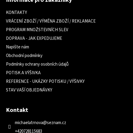
Informace pro zákazníky
p
a
KONTAKTY
t
VRÁCENÍ ZBOŽÍ / VÝMĚNA ZBOŽÍ / REKLAMACE
í
PROGRAM MNOŽSTEVNÍCH SLEV
DOPRAVA - JAK EXPEDUJEME
Napište nám
Obchodní podmínky
Podmínky ochrany osobních údajů
POTISK A VÝŠIVKA
REFERENCE - UKÁZKY POTISKU / VÝŠIVKY
STAV VAŠÍ OBJEDNÁVKY
Kontakt
michaelatrnova
@
seznam.cz
+420728115683