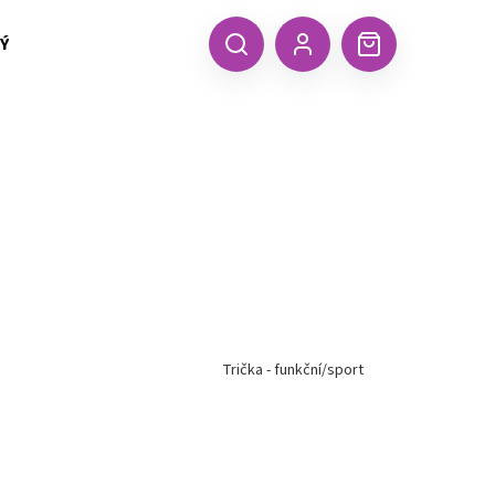
 TEXTIL MALFINI (aj.)
ČEPICE, KŠILTOVKY, ŠÁTKY A RUKA
CZK
Hledat
Nákupní
Přihlášení
košík
Trička - funkční/sport
Následující