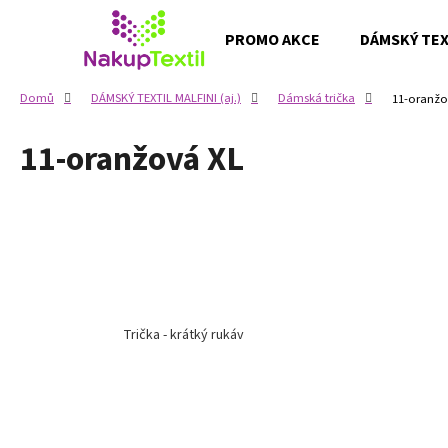
K
Přejít
na
o
PROMO AKCE
DÁMSKÝ TEXT
obsah
Zpět
Zpět
š
do
do
í
Domů
DÁMSKÝ TEXTIL MALFINI (aj.)
Dámská trička
11-oranžo
k
obchodu
obchodu
11-oranžová XL
Trička - krátký rukáv