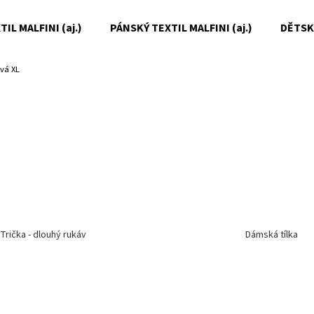
IL MALFINI (aj.)
PÁNSKÝ TEXTIL MALFINI (aj.)
DĚTSKÝ
vá XL
Co potřebujete najít?
HLEDAT
Doporučujeme
Trička - dlouhý rukáv
Dámská tílka