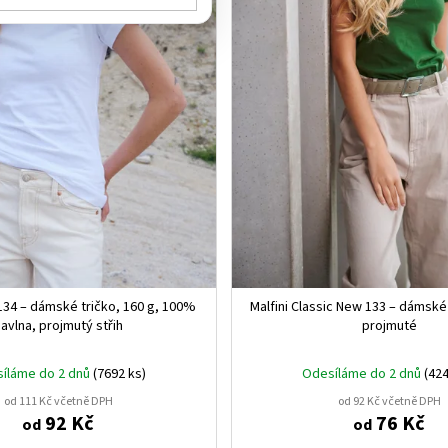
 134 – dámské tričko, 160 g, 100%
Malfini Classic New 133 – dámské 
avlna, projmutý střih
projmuté
íláme do 2 dnů
(7692 ks)
Odesíláme do 2 dnů
(424
od 111 Kč včetně DPH
od 92 Kč včetně DPH
92 Kč
76 Kč
od
od