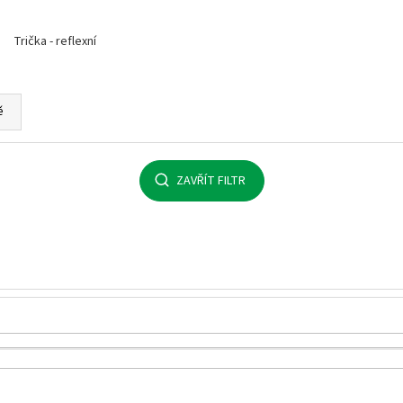
MALFINI BASIC 129 – PÁNSKÉ/UNISEX TRIČKO,
MULTIFUNKČNÍ ŠÁ
160 G, 100% BAVLNA, SILIKONOVÁ ÚPRAVA
32 Kč
Trička - reflexní
92 Kč
ě
ZAVŘÍT FILTR