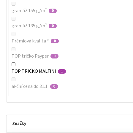
gramáž 155 g/m²
0
gramáž 135 g/m²
0
Prémiová kvalita *
0
TOP tričko Payper
0
TOP TRIČKO MALFINI
1
akční cena do 31.1.
0
Značky