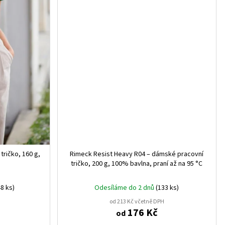
tričko, 160 g,
Rimeck Resist Heavy R04 – dámské pracovní
tričko, 200 g, 100% bavlna, praní až na 95 °C
8 ks)
Odesíláme do 2 dnů
(133 ks)
od 213 Kč včetně DPH
176 Kč
od