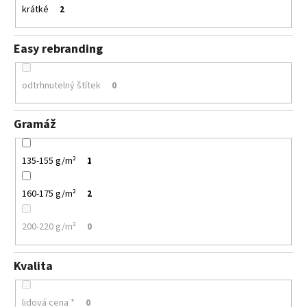
krátké
2
Easy rebranding
odtrhnutelný štítek
0
Gramáž
135-155 g/m²
1
160-175 g/m²
2
200-220 g/m²
0
Kvalita
lidová cena *
0