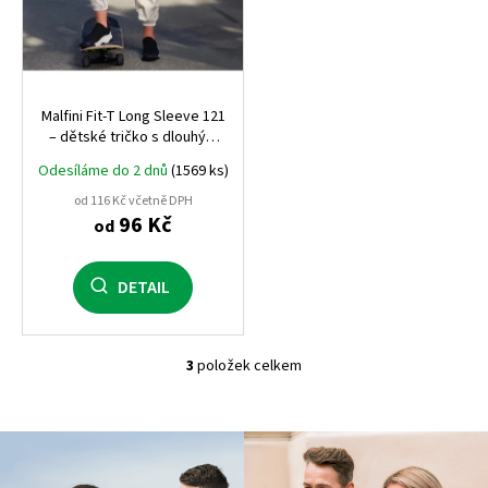
Malfini Fit‑T Long Sleeve 121
– dětské tričko s dlouhým
rukávem, 160 g, 100%
Odesíláme do 2 dnů
(1569 ks)
bavlna, přiléhavý střih,
ideální i pro potisk
od 116 Kč včetně DPH
96 Kč
od
DETAIL
3
položek celkem
O
v
l
á
d