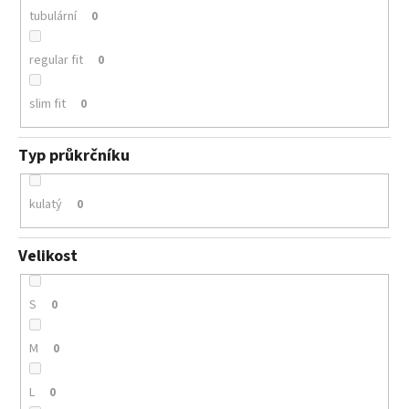
tubulární
0
regular fit
0
slim fit
0
Typ průkrčníku
kulatý
0
Velikost
S
0
M
0
L
0