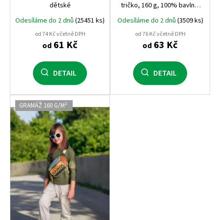
dětské
tričko, 160 g, 100% bavlna,
pohodlný střih
Odesíláme do 2 dnů
(25451 ks)
Odesíláme do 2 dnů
(3509 ks)
od 74 Kč včetně DPH
od 76 Kč včetně DPH
61 Kč
63 Kč
od
od
DETAIL
DETAIL
GRAMÁŽ 160 G/M²