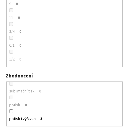
9
0
11
0
3/4
0
0/1
0
1/2
0
Zhodnocení
sublimační tisk
0
potisk
0
potisk i výšivka
3