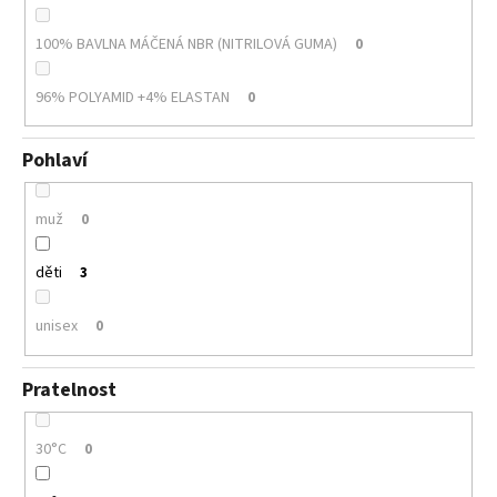
100% BAVLNA MÁČENÁ NBR (NITRILOVÁ GUMA)
0
96% POLYAMID +4% ELASTAN
0
Pohlaví
muž
0
děti
3
unisex
0
Pratelnost
30°C
0