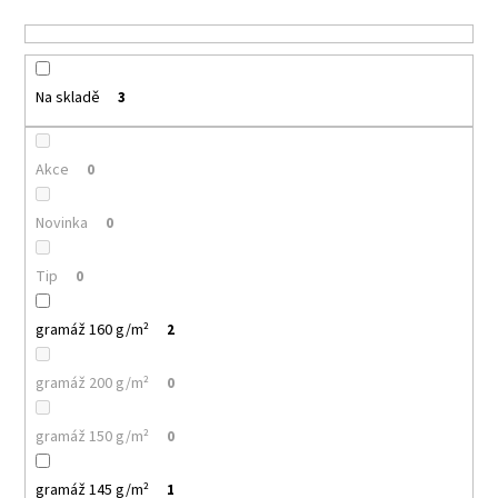
u
a
k
j
t
í
ů
Na skladě
3
t
?
Akce
0
Novinka
0
HLEDAT
Tip
0
gramáž 160 g/m²
2
D
o
gramáž 200 g/m²
0
p
o
gramáž 150 g/m²
0
r
u
gramáž 145 g/m²
1