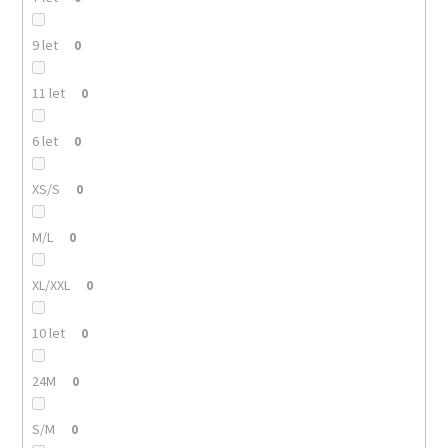
9 let
0
11 let
0
6 let
0
XS/S
0
M/L
0
XL/XXL
0
10 let
0
24M
0
S/M
0