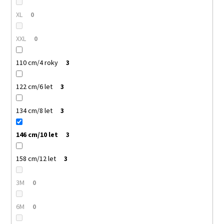
XL
0
XXL
0
110 cm/4 roky
3
122 cm/6 let
3
134 cm/8 let
3
146 cm/10 let
3
158 cm/12 let
3
3M
0
6M
0