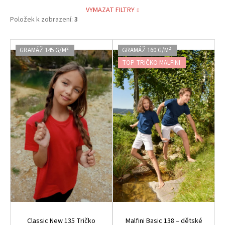
VYMAZAT FILTRY
Položek k zobrazení:
3
V
GRAMÁŽ 145 G/M²
GRAMÁŽ 160 G/M²
ý
TOP TRIČKO MALFINI
p
i
s
p
r
o
d
u
k
t
ů
Classic New 135 Tričko
Malfini Basic 138 – dětské