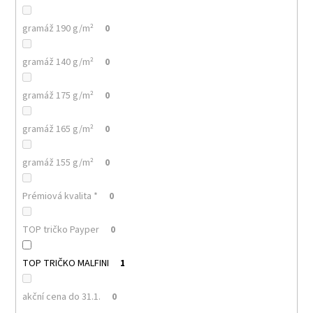
č
u
gramáž 190 g/m²
0
j
e
m
gramáž 140 g/m²
0
e
gramáž 175 g/m²
0
MALFINI
gramáž 165 g/m²
0
PURE
122
–
gramáž 155 g/m²
0
DÁMSKÉ
TRIČKO,
150
Prémiová kvalita *
0
G,
100%
BAVLNA,
TOP tričko Payper
0
PROJMUTÝ
STŘIH
TOP TRIČKO MALFINI
1
85
Kč
akční cena do 31.1.
0