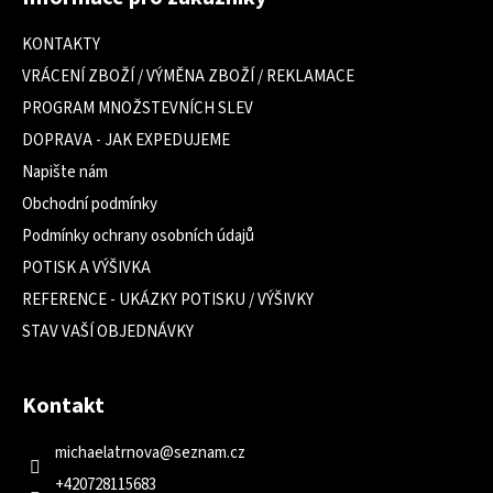
p
a
KONTAKTY
t
VRÁCENÍ ZBOŽÍ / VÝMĚNA ZBOŽÍ / REKLAMACE
í
PROGRAM MNOŽSTEVNÍCH SLEV
DOPRAVA - JAK EXPEDUJEME
Napište nám
Obchodní podmínky
Podmínky ochrany osobních údajů
POTISK A VÝŠIVKA
REFERENCE - UKÁZKY POTISKU / VÝŠIVKY
STAV VAŠÍ OBJEDNÁVKY
Kontakt
michaelatrnova
@
seznam.cz
+420728115683