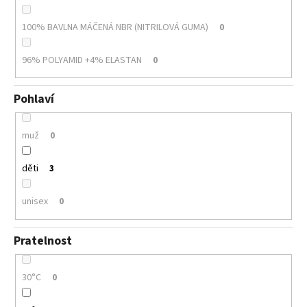
100% BAVLNA MÁČENÁ NBR (NITRILOVÁ GUMA)
0
96% POLYAMID +4% ELASTAN
0
Pohlaví
muž
0
děti
3
unisex
0
Pratelnost
30°C
0