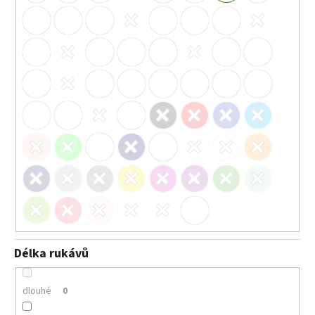
Délka rukávů
dlouhé
0