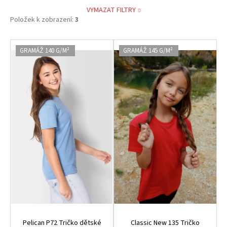
VYMAZAT FILTRY
Položek k zobrazení:
3
V
GRAMÁŽ 140 G/M²
GRAMÁŽ 145 G/M²
ý
p
i
s
p
r
o
d
u
k
t
ů
Pelican P72 Tričko dětské
Classic New 135 Tričko