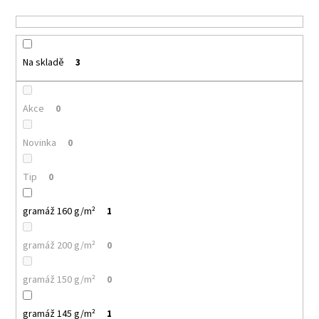
u
a
k
j
t
í
ů
Na skladě
3
t
?
Akce
0
Novinka
0
HLEDAT
Tip
0
gramáž 160 g/m²
1
D
o
gramáž 200 g/m²
0
p
o
gramáž 150 g/m²
0
r
u
gramáž 145 g/m²
1