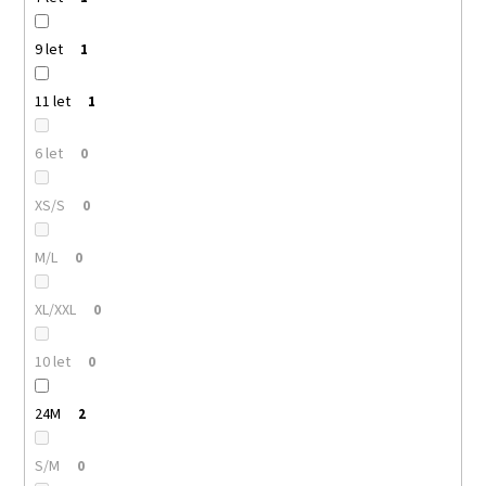
9 let
1
11 let
1
6 let
0
XS/S
0
M/L
0
XL/XXL
0
10 let
0
24M
2
S/M
0