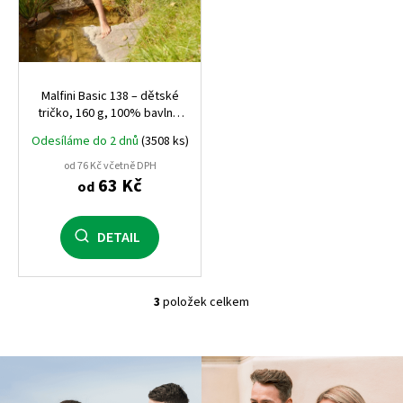
Malfini Basic 138 – dětské
tričko, 160 g, 100% bavlna,
pohodlný střih
Odesíláme do 2 dnů
(3508 ks)
od 76 Kč včetně DPH
63 Kč
od
DETAIL
3
položek celkem
O
v
l
á
d