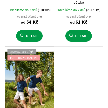
dětské
Odesíláme do 2 dnů
(5389 ks)
Odesíláme do 2 dnů
(25375 ks)
od 65 Kč včetně DPH
od 74 Kč včetně DPH
54 Kč
61 Kč
od
od
DETAIL
DETAIL
GRAMÁŽ 160 G/M²
TOP TRIČKO MALFINI