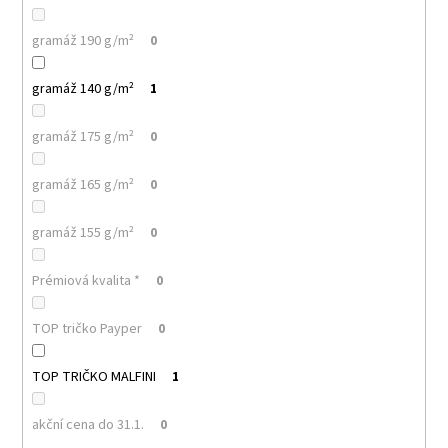
č
u
gramáž 190 g/m²
0
j
e
m
gramáž 140 g/m²
1
e
gramáž 175 g/m²
0
PELICAN
gramáž 165 g/m²
0
P72
TRIČKO
DĚTSKÉ
gramáž 155 g/m²
0
54
Kč
Prémiová kvalita *
0
TOP tričko Payper
0
TOP TRIČKO MALFINI
1
akční cena do 31.1.
0