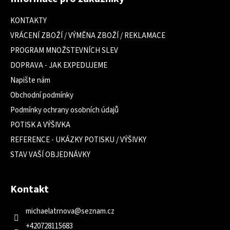
p
a
KONTAKTY
t
VRÁCENÍ ZBOŽÍ / VÝMĚNA ZBOŽÍ / REKLAMACE
í
PROGRAM MNOŽSTEVNÍCH SLEV
DOPRAVA - JAK EXPEDUJEME
Napište nám
Obchodní podmínky
Podmínky ochrany osobních údajů
POTISK A VÝŠIVKA
REFERENCE - UKÁZKY POTISKU / VÝŠIVKY
STAV VAŠÍ OBJEDNÁVKY
Kontakt
michaelatrnova
@
seznam.cz
+420728115683