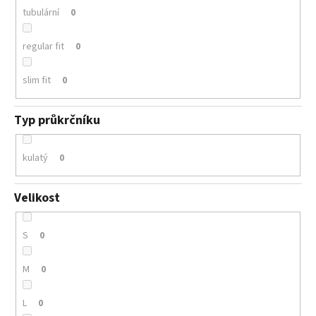
tubulární
0
regular fit
0
slim fit
0
Typ průkrčníku
kulatý
0
Velikost
S
0
M
0
L
0