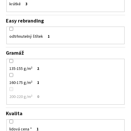
krátké
3
Easy rebranding
odtrhnutelný štítek
1
Gramáž
135-155 g/m²
2
160-175 g/m²
1
200-220 g/m²
0
Kvalita
lidová cena *
1