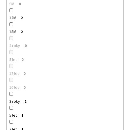
9M
0
12M
2
18M
2
4 roky
0
8 let
0
12 let
0
16 let
0
3 roky
1
5 let
1
7 let
1