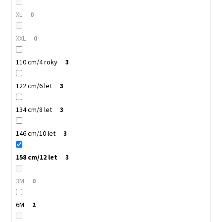
XL
0
XXL
0
110 cm/4 roky
3
122 cm/6 let
3
134 cm/8 let
3
146 cm/10 let
3
158 cm/12 let
3
3M
0
6M
2