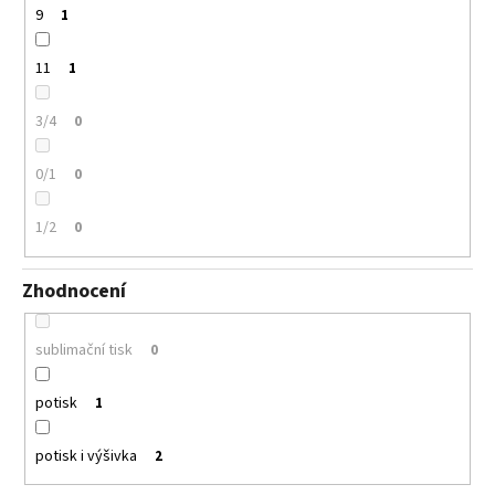
9
1
11
1
3/4
0
0/1
0
1/2
0
Zhodnocení
sublimační tisk
0
potisk
1
potisk i výšivka
2