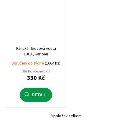
Pánská fleecová vesta
LUCA, Kariban
Doručení do týdne
(1664 ks)
399 Kč včetně DPH
330 Kč
DETAIL
9
položek celkem
O
v
l