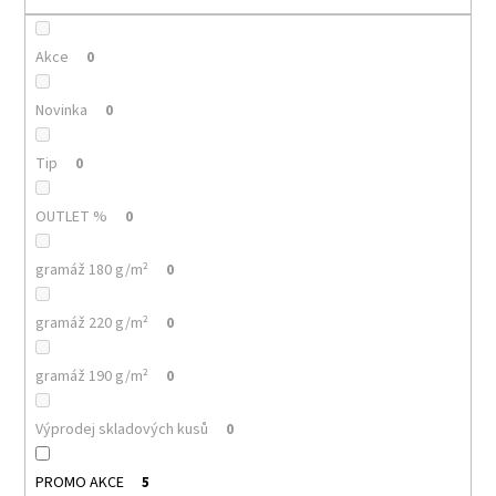
č
u
j
Akce
0
e
m
Novinka
0
e
Tip
0
MALFINI
CITY
OUTLET %
0
120
–
DÁMSKÉ
gramáž 180 g/m²
0
TRIČKO,
150
G,
gramáž 220 g/m²
0
VOLNÝ
STŘIH
gramáž 190 g/m²
0
106
Kč
Výprodej skladových kusů
0
PROMO AKCE
5