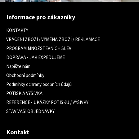
Z
á
Informace pro zákazníky
p
a
KONTAKTY
t
VRÁCENÍ ZBOŽÍ / VÝMĚNA ZBOŽÍ / REKLAMACE
í
PROGRAM MNOŽSTEVNÍCH SLEV
DOPRAVA - JAK EXPEDUJEME
Napište nám
Obchodní podmínky
Podmínky ochrany osobních údajů
POTISK A VÝŠIVKA
REFERENCE - UKÁZKY POTISKU / VÝŠIVKY
STAV VAŠÍ OBJEDNÁVKY
Kontakt