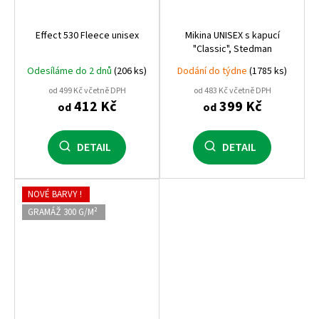
Effect 530 Fleece unisex
Mikina UNISEX s kapucí
"Classic", Stedman
Odesíláme do 2 dnů
(206 ks)
Dodání do týdne
(1785 ks)
od 499 Kč včetně DPH
od 483 Kč včetně DPH
412 Kč
399 Kč
od
od
DETAIL
DETAIL
NOVÉ BARVY !
GRAMÁŽ 300 G/M²