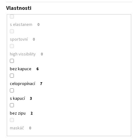
Vlastnosti
s elastanem
0
sportovní
0
high vissibility
0
bez kapuce
6
celopropínací
7
s kapucí
3
bez zipu
2
maskáč
0