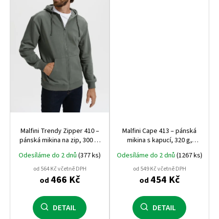
Malfini Trendy Zipper 410 –
Malfini Cape 413 – pánská
pánská mikina na zip, 300 g,
mikina s kapucí, 320 g,
počesaná vnitřní strana,
počesaná vnitřní strana,
Odesíláme do 2 dnů
(377 ks)
Odesíláme do 2 dnů
(1267 ks)
nejúspěšnější mikina Malfini
nejprodávanější střih na trhu
od 564 Kč včetně DPH
od 549 Kč včetně DPH
466 Kč
454 Kč
od
od
DETAIL
DETAIL