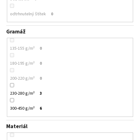
odtrhnutelný štítek
0
Gramáž
135-155 g/m²
0
180-195 g/m²
0
200-220 g/m²
0
230-280 g/m²
3
300-450 g/m²
6
Materiál