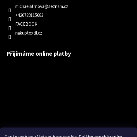
michaelatrnova
@
seznam.cz
+420728115683
FACEBOOK
nakuptextil.cz
Přijímáme online platby