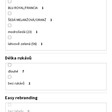
BLU ROYAL/FRANCIA
1
ŠEDÁ MELANŽOVÁ/ORANŽ
1
modrošedá (23)
1
lahvově zelená (56)
1
Délka rukávů
dlouhé
7
bez rukávů
2
Easy rebranding
bez labelu
0