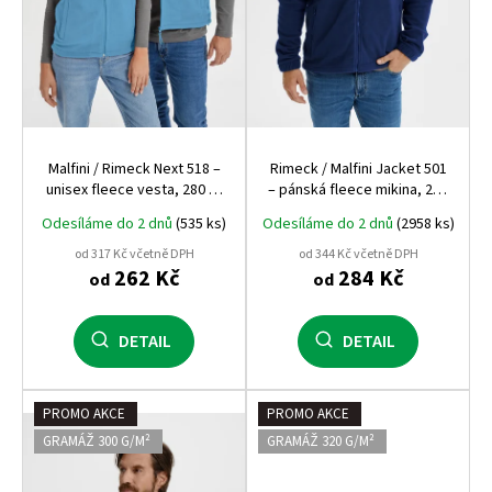
d
u
k
t
ů
Malfini / Rimeck Next 518 –
Rimeck / Malfini Jacket 501
unisex fleece vesta, 280 g,
– pánská fleece mikina, 280
antipilling, pracovní a
g, antipilling, pracovní a
Odesíláme do 2 dnů
(535 ks)
Odesíláme do 2 dnů
(2958 ks)
zdravotnické využití
zdravotnické využití
od 317 Kč včetně DPH
od 344 Kč včetně DPH
262 Kč
284 Kč
od
od
DETAIL
DETAIL
PROMO AKCE
PROMO AKCE
GRAMÁŽ 300 G/M²
GRAMÁŽ 320 G/M²