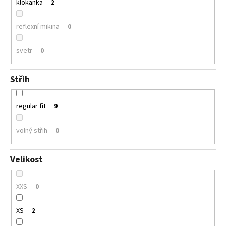
klokanka
2
reflexní mikina
0
svetr
0
Střih
regular fit
9
volný střih
0
Velikost
XXS
0
XS
2