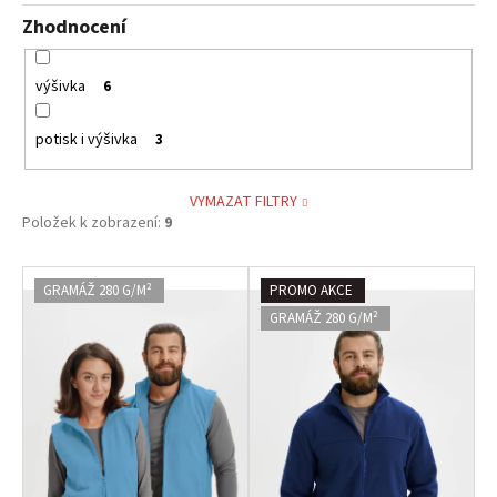
Zhodnocení
výšivka
6
potisk i výšivka
3
VYMAZAT FILTRY
Položek k zobrazení:
9
V
GRAMÁŽ 280 G/M²
PROMO AKCE
ý
GRAMÁŽ 280 G/M²
p
i
s
p
r
o