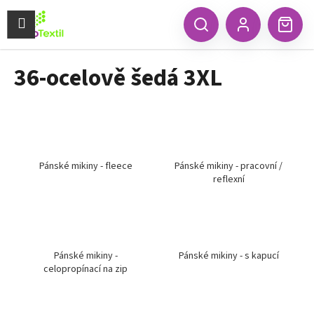
K
Přejít
na
Menu
o
CZK
Hledat
Náku
obsah
Zpět
Zpět
Přihlášení
š
koší
í
36-ocelově šedá 3XL
C
k
o
p
o
t
ř
Pánské mikiny - fleece
Pánské mikiny - pracovní /
reflexní
e
b
u
j
e
Pánské mikiny -
Pánské mikiny - s kapucí
celopropínací na zip
t
e
n