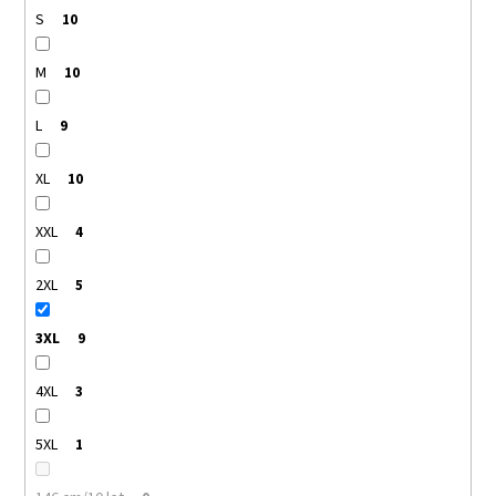
S
10
M
10
L
9
XL
10
XXL
4
2XL
5
3XL
9
4XL
3
5XL
1