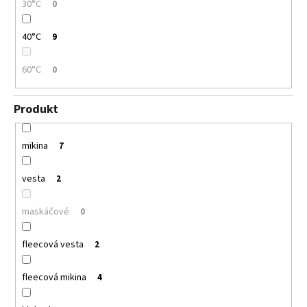
30°C
0
40°C
9
60°C
0
Produkt
mikina
7
vesta
2
maskáčové
0
fleecová vesta
2
fleecová mikina
4