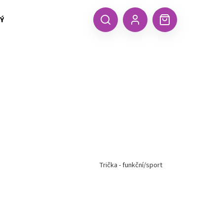
 TEXTIL MALFINI (aj.)
ČEPICE, KŠILTOVKY, ŠÁTKY A RUKA
CZK
Hledat
Nákupní
Přihlášení
košík
Trička - funkční/sport
Následující