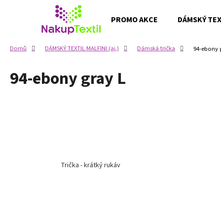
K
Přejít
na
o
PROMO AKCE
DÁMSKÝ TEXT
obsah
Zpět
Zpět
š
do
do
í
Domů
DÁMSKÝ TEXTIL MALFINI (aj.)
Dámská trička
94-ebony 
k
obchodu
obchodu
94-ebony gray L
Trička - krátký rukáv