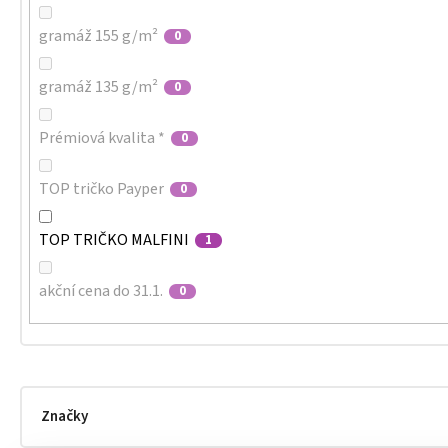
gramáž 155 g/m²
0
gramáž 135 g/m²
0
Prémiová kvalita *
0
TOP tričko Payper
0
TOP TRIČKO MALFINI
1
akční cena do 31.1.
0
Značky