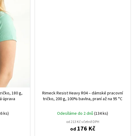
ričko, 180 g,
Rimeck Resist Heavy R04 – dámské pracovní
vá úprava
tričko, 200 g, 100% bavlna, praní až na 95 °C
6 ks)
Odesíláme do 2 dnů
(134 ks)
od 213 Kč včetně DPH
176 Kč
od