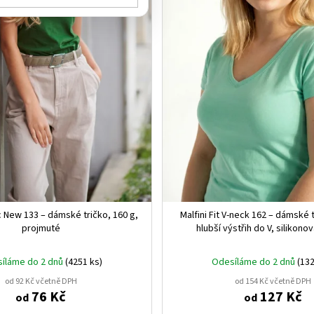
ic New 133 – dámské tričko, 160 g,
Malfini Fit V‑neck 162 – dámské t
projmuté
hlubší výstřih do V, silikono
íláme do 2 dnů
(4251 ks)
Odesíláme do 2 dnů
(132
od 92 Kč včetně DPH
od 154 Kč včetně DPH
76 Kč
127 Kč
od
od