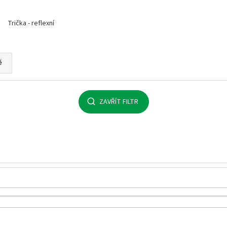
MALFINI BASIC 129 – PÁNSKÉ/UNISEX TRIČKO,
MULTIFUNKČNÍ ŠÁ
160 G, 100% BAVLNA, SILIKONOVÁ ÚPRAVA
32 Kč
Trička - reflexní
92 Kč
ě
ZAVŘÍT FILTR