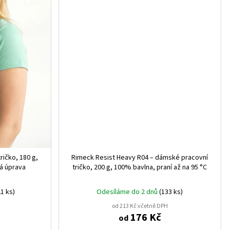
ričko, 180 g,
Rimeck Resist Heavy R04 – dámské pracovní
vá úprava
tričko, 200 g, 100% bavlna, praní až na 95 °C
1 ks)
Odesíláme do 2 dnů
(133 ks)
od 213 Kč včetně DPH
176 Kč
od