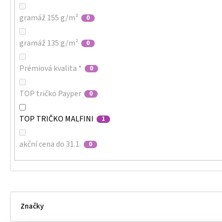
gramáž 155 g/m²
0
gramáž 135 g/m²
0
Prémiová kvalita *
0
TOP tričko Payper
0
TOP TRIČKO MALFINI
1
akční cena do 31.1.
0
Značky