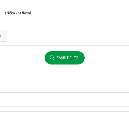
MALFINI BASIC 129 – PÁNSKÉ/UNISEX TRIČKO,
MULTIFUNKČNÍ ŠÁ
160 G, 100% BAVLNA, SILIKONOVÁ ÚPRAVA
32 Kč
Trička - reflexní
92 Kč
ě
ZAVŘÍT FILTR