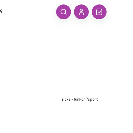
 TEXTIL MALFINI (aj.)
ČEPICE, KŠILTOVKY, ŠÁTKY A RUKA
CZK
Hledat
Nákupní
Přihlášení
košík
Trička - funkční/sport
Následující