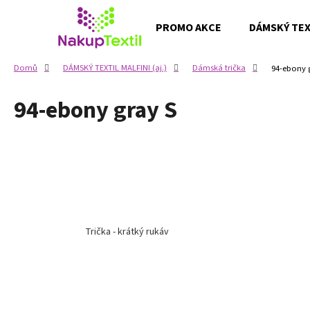
K
Přejít
na
o
PROMO AKCE
DÁMSKÝ TEXT
obsah
Zpět
Zpět
š
do
do
í
Domů
DÁMSKÝ TEXTIL MALFINI (aj.)
Dámská trička
94-ebony 
k
obchodu
obchodu
94-ebony gray S
Trička - krátký rukáv