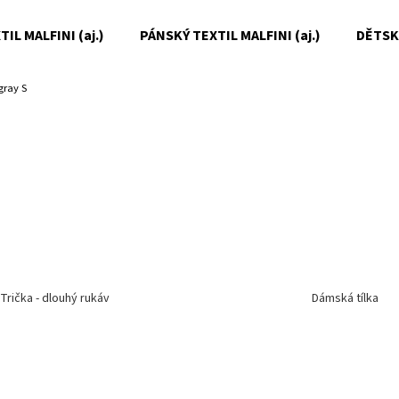
IL MALFINI (aj.)
PÁNSKÝ TEXTIL MALFINI (aj.)
DĚTSKÝ
gray S
Co potřebujete najít?
HLEDAT
Doporučujeme
Trička - dlouhý rukáv
Dámská tílka