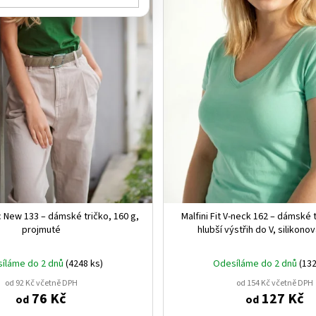
ic New 133 – dámské tričko, 160 g,
Malfini Fit V‑neck 162 – dámské t
projmuté
hlubší výstřih do V, silikono
íláme do 2 dnů
(4248 ks)
Odesíláme do 2 dnů
(132
od 92 Kč včetně DPH
od 154 Kč včetně DPH
76 Kč
127 Kč
od
od