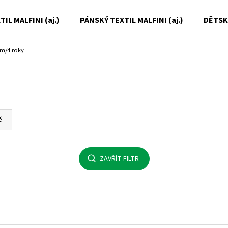
IL MALFINI (aj.)
PÁNSKÝ TEXTIL MALFINI (aj.)
DĚTSKÝ
cm/4 roky
Co potřebujete najít?
HLEDAT
ě
Doporučujeme
ZAVŘÍT FILTR