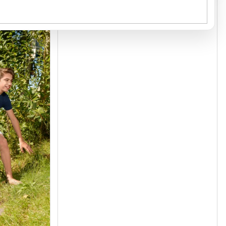
Kód:
138A107
Kód:
1000108
GRAMÁŽ 160 G/M²