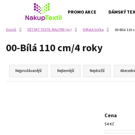
K
Přejít
na
o
PROMO AKCE
DÁMSKÝ TEXT
obsah
Zpět
Zpět
š
do
do
í
Domů
DĚTSKÝ TEXTIL MALFINI (aj.)
Dětská trička
00-Bílá 110 
k
obchodu
obchodu
00-Bílá 110 cm/4 roky
Ř
a
Nejprodávanější
Nejlevnější
Nejdražší
Abecedn
z
e
n
í
p
Cena
r
54
Kč
o
d