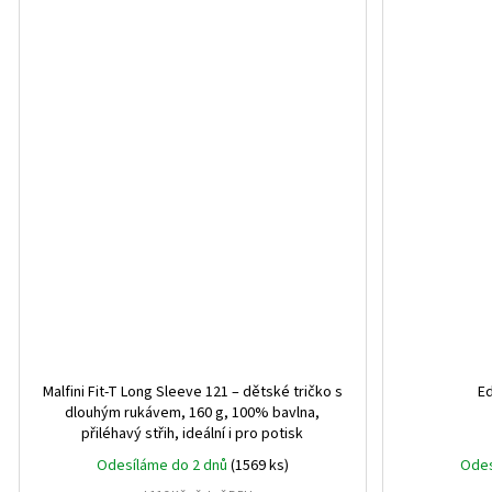
9 let
2
11 let
2
6 let
1
XS/S
1
M/L
1
XL/XXL
1
10 let
1
Malfini Fit‑T Long Sleeve 121 – dětské tričko s
E
24M
2
dlouhým rukávem, 160 g, 100% bavlna,
přiléhavý střih, ideální i pro potisk
S/M
2
Odesíláme do 2 dnů
(1569 ks)
Odes