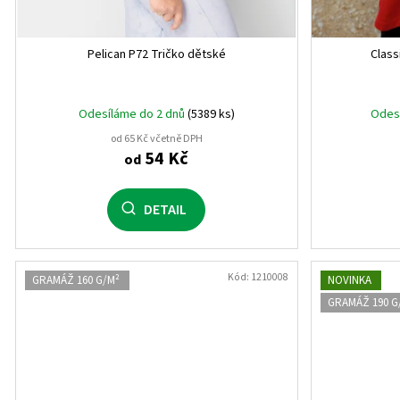
9M
2
Pelican P72 Tričko dětské
Class
12M
4
18M
4
Odesíláme do 2 dnů
(5389 ks)
Odes
od 65 Kč včetně DPH
4 roky
2
54 Kč
od
8 let
2
DETAIL
12 let
1
16 let
1
Kód:
1210008
GRAMÁŽ 160 G/M²
NOVINKA
GRAMÁŽ 190 G
3 roky
2
5 let
2
7 let
2