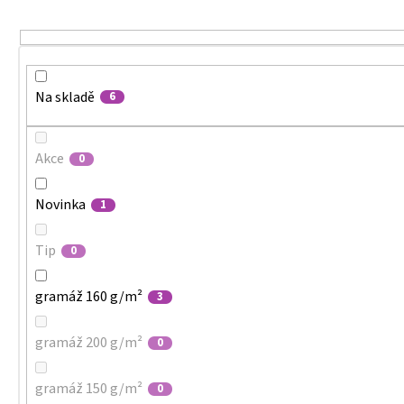
MALFINI CITY 120 – DÁMSKÉ TRIČKO, 150 G,
u
VOLNÝ STŘIH
k
106 Kč
t
ů
Na skladě
6
Akce
0
Novinka
1
Tip
0
gramáž 160 g/m²
3
gramáž 200 g/m²
0
gramáž 150 g/m²
0