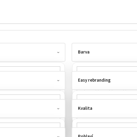
Barva
Easy rebranding
Kvalita
odtrhnutelný štítek
1
Pohlaví