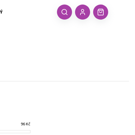
 TEXTIL MALFINI (aj.)
ČEPICE, KŠILTOVKY, ŠÁTKY A RUKA
CZK
Hledat
Nákupní
Přihlášení
košík
Následující
96
Kč