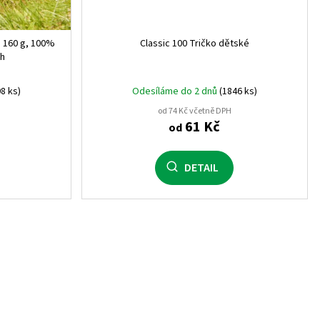
o, 160 g, 100%
Classic 100 Tričko dětské
ih
8 ks)
Odesíláme do 2 dnů
(1846 ks)
od 74 Kč včetně DPH
61 Kč
od
DETAIL