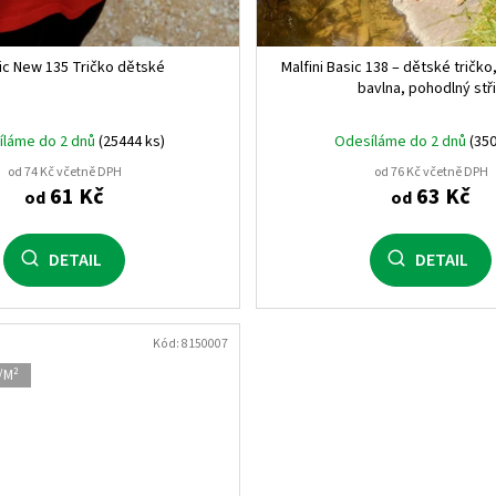
ic New 135 Tričko dětské
Malfini Basic 138 – dětské tričk
bavlna, pohodlný stř
íláme do 2 dnů
(25444 ks)
Odesíláme do 2 dnů
(350
od 74 Kč včetně DPH
od 76 Kč včetně DPH
61 Kč
63 Kč
od
od
DETAIL
DETAIL
Kód:
8150007
/M²