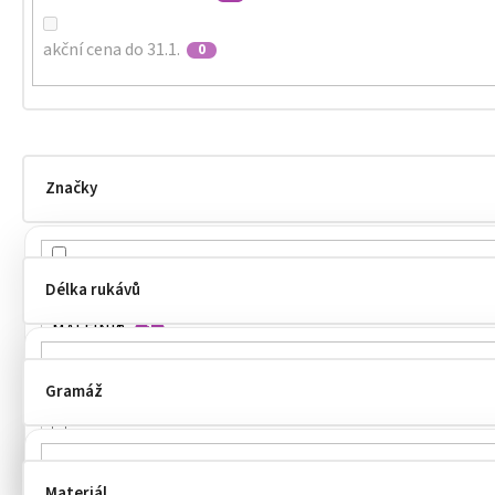
akční cena do 31.1.
0
Značky
MALFINI
4
Délka rukávů
MALFINI®
1
Payper
0
Gramáž
dlouhé
1
PICCOLIO
1
krátké
4
ROLY
0
Materiál