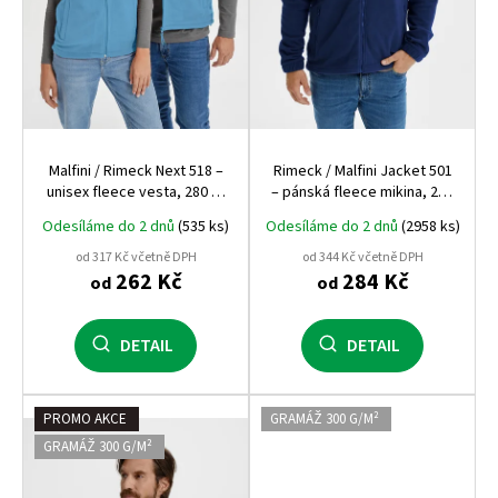
d
u
k
t
ů
Malfini / Rimeck Next 518 –
Rimeck / Malfini Jacket 501
unisex fleece vesta, 280 g,
– pánská fleece mikina, 280
antipilling, pracovní a
g, antipilling, pracovní a
Odesíláme do 2 dnů
(535 ks)
Odesíláme do 2 dnů
(2958 ks)
zdravotnické využití
zdravotnické využití
od 317 Kč včetně DPH
od 344 Kč včetně DPH
262 Kč
284 Kč
od
od
DETAIL
DETAIL
PROMO AKCE
GRAMÁŽ 300 G/M²
GRAMÁŽ 300 G/M²