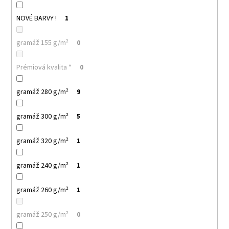
71
NOVÉ BARVY !
1
Kč
gramáž 155 g/m²
0
Prémiová kvalita *
0
gramáž 280 g/m²
9
gramáž 300 g/m²
5
gramáž 320 g/m²
1
gramáž 240 g/m²
1
gramáž 260 g/m²
1
gramáž 250 g/m²
0