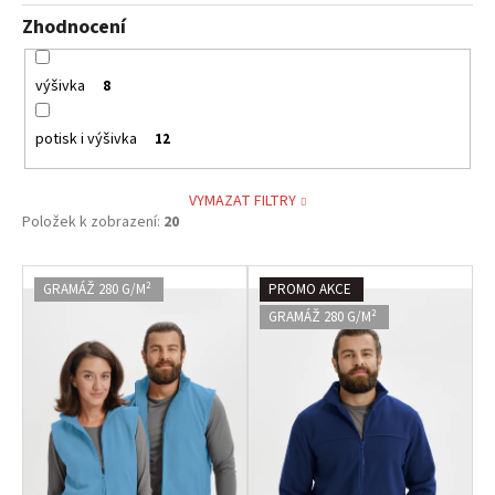
Zhodnocení
výšivka
8
potisk i výšivka
12
VYMAZAT FILTRY
Položek k zobrazení:
20
V
GRAMÁŽ 280 G/M²
PROMO AKCE
ý
GRAMÁŽ 280 G/M²
p
i
s
p
r
o