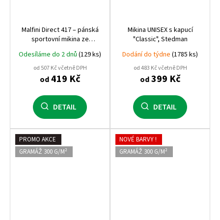
Malfini Direct 417 – pánská
Mikina UNISEX s kapucí
sportovní mikina ze
"Classic", Stedman
strečového hebkého
Odesíláme do 2 dnů
(129 ks)
Dodání do týdne
(1785 ks)
fleecu, 240 g,
rychleschnoucí, prémiová
od 507 Kč včetně DPH
od 483 Kč včetně DPH
kvalita Malfini
419 Kč
399 Kč
od
od
DETAIL
DETAIL
PROMO AKCE
NOVÉ BARVY !
GRAMÁŽ 300 G/M²
GRAMÁŽ 300 G/M²