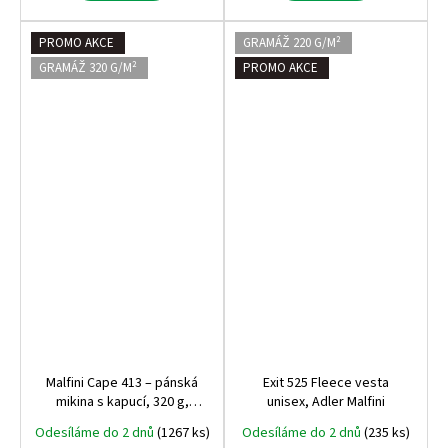
PROMO AKCE
GRAMÁŽ 220 G/M²
GRAMÁŽ 320 G/M²
PROMO AKCE
Malfini Cape 413 – pánská
Exit 525 Fleece vesta
mikina s kapucí, 320 g,
unisex, Adler Malfini
počesaná vnitřní strana,
Odesíláme do 2 dnů
(1267 ks)
Odesíláme do 2 dnů
(235 ks)
nejprodávanější střih na trhu