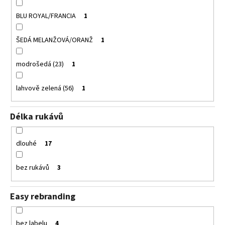
BLU ROYAL/FRANCIA
1
ŠEDÁ MELANŽOVÁ/ORANŽ
1
modrošedá (23)
1
lahvově zelená (56)
1
Délka rukávů
dlouhé
17
bez rukávů
3
Easy rebranding
bez labelu
4