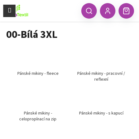
K
Přejít
na
Menu
o
CZK
Hledat
Náku
obsah
Zpět
Zpět
Přihlášení
š
koší
í
00-Bílá 3XL
C
k
o
p
o
t
ř
Pánské mikiny - fleece
Pánské mikiny - pracovní /
reflexní
e
b
u
j
e
Pánské mikiny -
Pánské mikiny - s kapucí
celopropínací na zip
t
e
n