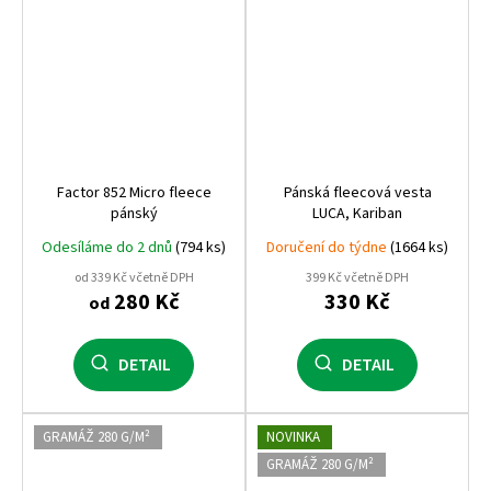
Factor 852 Micro fleece
Pánská fleecová vesta
pánský
LUCA, Kariban
Odesíláme do 2 dnů
(794 ks)
Doručení do týdne
(1664 ks)
od 339 Kč včetně DPH
399 Kč včetně DPH
280 Kč
330 Kč
od
DETAIL
DETAIL
GRAMÁŽ 280 G/M²
NOVINKA
GRAMÁŽ 280 G/M²