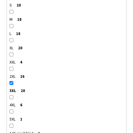
S
20
M
18
L
18
XL
20
XXL
4
2XL
16
3XL
20
4XL
6
5XL
1