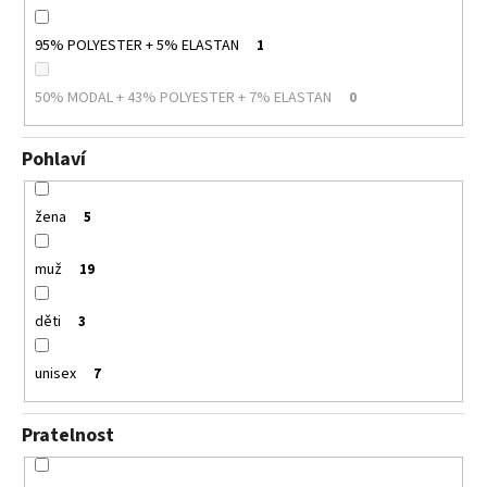
95% POLYESTER + 5% ELASTAN
1
50% MODAL + 43% POLYESTER + 7% ELASTAN
0
Pohlaví
žena
5
muž
19
děti
3
unisex
7
Pratelnost