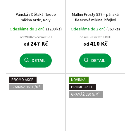
Pánská / Dětská fleece
Malfini Frosty 527 – pánská
mikina Artic, Roly
fleecová mikina, hřejivý
fleece, antipilling, měkká a
Odesíláme do 2 dnů.
(1200 ks)
Odesíláme do 2 dnů
(363 ks)
odolná, ideální pro firemní
textil
od 299 Kč včetně DPH
od 496 Kč včetně DPH
247 Kč
410 Kč
od
od
DETAIL
DETAIL
PROMO AKCE
NOVINKA
GRAMÁŽ 360 G/M²
PROMO AKCE
GRAMÁŽ 280 G/M²