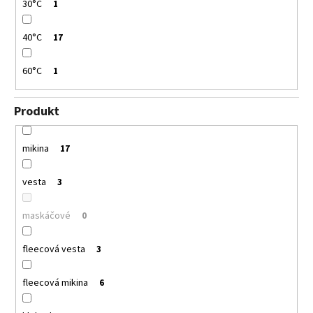
30°C
1
40°C
17
60°C
1
Produkt
mikina
17
vesta
3
maskáčové
0
fleecová vesta
3
fleecová mikina
6