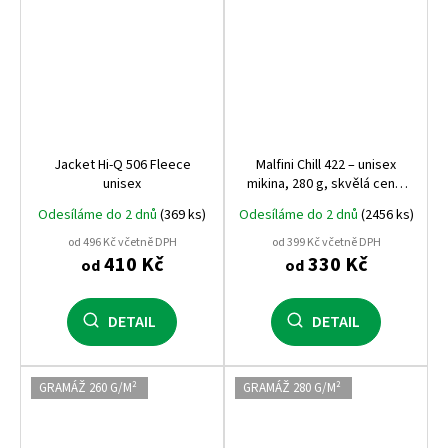
Jacket Hi-Q 506 Fleece
Malfini Chill 422 – unisex
unisex
mikina, 280 g, skvělá cena,
kvalitní zpracování, ideální
Odesíláme do 2 dnů
(369 ks)
Odesíláme do 2 dnů
(2456 ks)
na volnočasové nošení i
maturitní potisk
od 496 Kč včetně DPH
od 399 Kč včetně DPH
410 Kč
330 Kč
od
od
DETAIL
DETAIL
GRAMÁŽ 260 G/M²
GRAMÁŽ 280 G/M²