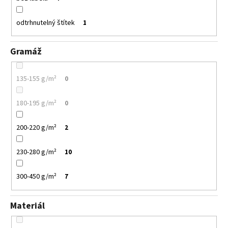
odtrhnutelný štítek
1
Gramáž
135-155 g/m²
0
180-195 g/m²
0
200-220 g/m²
2
230-280 g/m²
10
300-450 g/m²
7
Materiál