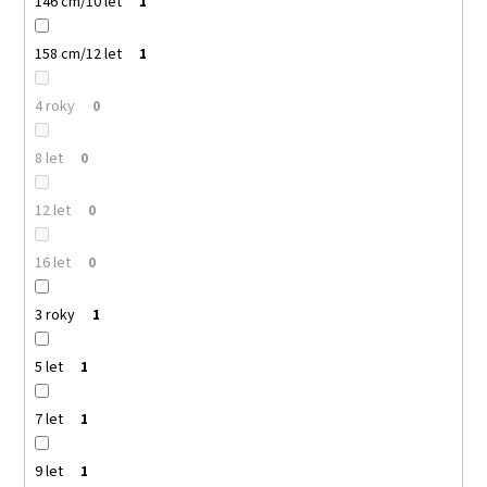
146 cm/10 let
1
158 cm/12 let
1
4 roky
0
8 let
0
12 let
0
16 let
0
3 roky
1
5 let
1
7 let
1
9 let
1