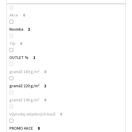
č
u
j
Akce
0
e
m
Novinka
2
e
Tip
0
MALFINI
CLASSIC
OUTLET %
1
NEW
132
–
gramáž 180 g/m²
0
PÁNSKÉ
TRIČKO,
100%
gramáž 220 g/m²
2
BAVLNA,
MODERNÍ
STŘIH,
gramáž 190 g/m²
0
BESTSELLER
PRO
Výprodej skladových kusů
0
POTISK
I
FIREMNÍ
PROMO AKCE
8
TEXTIL