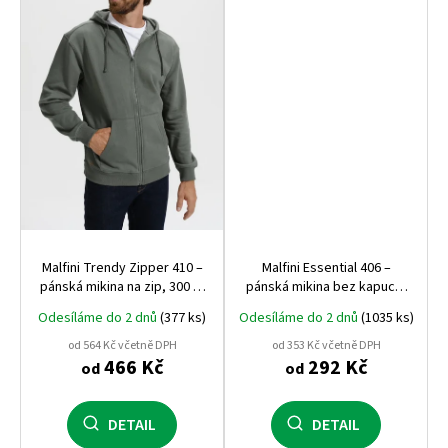
Malfini Trendy Zipper 410 –
Malfini Essential 406 –
pánská mikina na zip, 300 g,
pánská mikina bez kapuce,
počesaná vnitřní strana,
kvalitní a pohodlná, vhodná
Odesíláme do 2 dnů
(377 ks)
Odesíláme do 2 dnů
(1035 ks)
nejúspěšnější mikina Malfini
pro potisk i výšivku
od 564 Kč včetně DPH
od 353 Kč včetně DPH
466 Kč
292 Kč
od
od
DETAIL
DETAIL