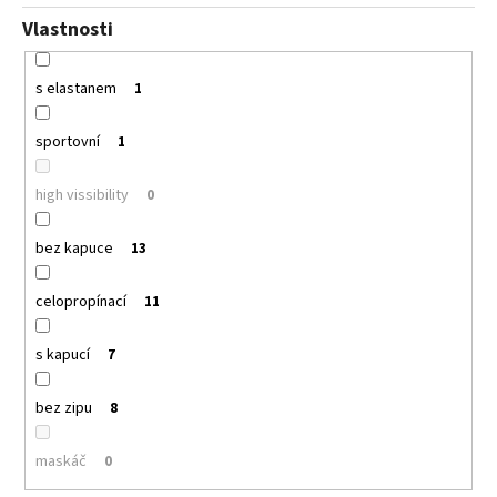
Vlastnosti
s elastanem
1
sportovní
1
high vissibility
0
bez kapuce
13
celopropínací
11
s kapucí
7
bez zipu
8
maskáč
0