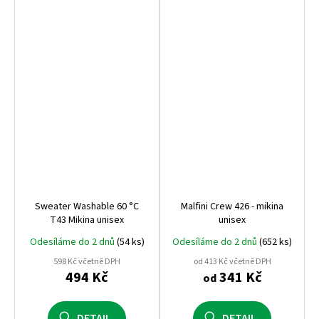
Sweater Washable 60 °C
Malfini Crew 426 - mikina
T43 Mikina unisex
unisex
Odesíláme do 2 dnů
(54 ks)
Odesíláme do 2 dnů
(652 ks)
598 Kč včetně DPH
od 413 Kč včetně DPH
494 Kč
341 Kč
od
DETAIL
DETAIL