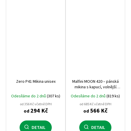
Zero P41 Mikina unisex
Malfini MOON 420 – pánská
mikina s kapucí, volnější
střih, 280 g, bez etikety,
Odesíláme do 2 dnů
(307 ks)
Odesíláme do 2 dnů
(819 ks)
ideální na potisk
od 356 Kč včetně DPH
od 685 Kč včetně DPH
294 Kč
566 Kč
od
od
DETAIL
DETAIL