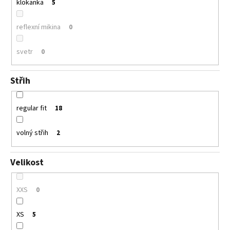
klokanka
5
reflexní mikina
0
svetr
0
Střih
regular fit
18
volný střih
2
Velikost
XXS
0
XS
5