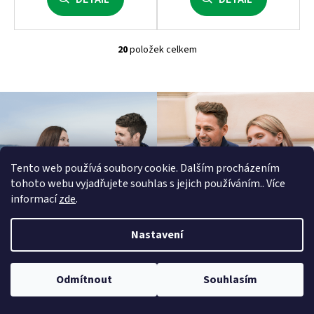
20
položek celkem
O
v
l
á
d
a
c
í
Tento web používá soubory cookie. Dalším procházením
p
tohoto webu vyjadřujete souhlas s jejich používáním.. Více
r
informací
zde
.
v
k
Nastavení
y
v
ý
Odmítnout
Souhlasím
p
i