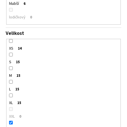
hlubší
6
lodičkový
0
Velikost
XS
14
S
15
M
15
L
15
XL
15
XXL
0