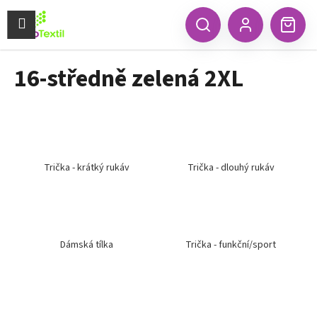
K
Přejít
na
Menu
o
CZK
Hledat
Náku
obsah
Zpět
Zpět
Přihlášení
š
koší
í
16-středně zelená 2XL
C
k
o
p
o
t
ř
Trička - krátký rukáv
Trička - dlouhý rukáv
e
b
u
j
Dámská tílka
Trička - funkční/sport
e
t
e
n