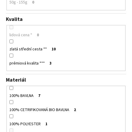
50g - 155g
0
Kvalita
lidová cena *
0
zlatá střední cesta **
10
prémiová kvalita ***
3
Materiál
100% BAVLNA
7
100% CETRIFIKOVANÁ BIO BAVLNA
2
100% POLYESTER
1