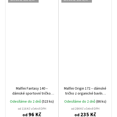
Malfini Fantasy 140 –
Malfini Origin 172 – dámské
dámské sportovní tričko,
tričko z organické bavlny,
rychleschnoucí, 150 g, 100%
160 g, GOTS certifikace
Odesíláme do 2 dnů
(523 ks)
Odesíláme do 2 dnů
(86 ks)
polyester
od 116 Kč včetně DPH
od 284 Kč včetně DPH
96 Kč
235 Kč
od
od