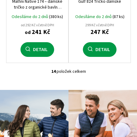
Malfini Native 174 – dámské
Gulf 824 Tričko dámské
tričko z organické bavlny,
150 g, slub úplet, LABEL
Odesíláme do 2 dnů
(380 ks)
Odesíláme do 2 dnů
(87 ks)
FREE
od 292 Kč včetně DPH
299 Kč včetně DPH
241 Kč
247 Kč
od
DETAIL
DETAIL
14
položek celkem
O
v
l
á
d
a
c
í
p
r