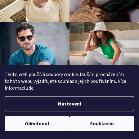
Tento web používá soubory cookie. Dalším procházením
tohoto webu vyjadřujete souhlas s jejich používáním.. Více
informací
zde
.
Z
á
Nastavení
Informace pro zákazníky
p
a
KONTAKTY
Odmítnout
Souhlasím
t
VRÁCENÍ ZBOŽÍ / VÝMĚNA ZBOŽÍ / REKLAMACE
í
PROGRAM MNOŽSTEVNÍCH SLEV