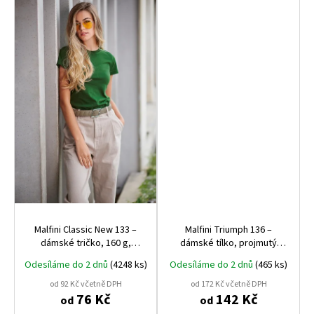
Malfini Classic New 133 –
Malfini Triumph 136 –
dámské tričko, 160 g,
dámské tílko, projmutý
projmuté
střih, 180 g
Odesíláme do 2 dnů
(4248 ks)
Odesíláme do 2 dnů
(465 ks)
od 92 Kč včetně DPH
od 172 Kč včetně DPH
76 Kč
142 Kč
od
od