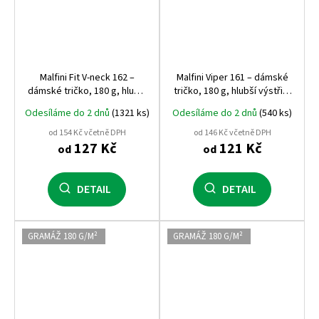
Malfini Fit V‑neck 162 –
Malfini Viper 161 – dámské
dámské tričko, 180 g, hlubší
tričko, 180 g, hlubší výstřih,
výstřih do V, silikonová
silikonová úprava
Odesíláme do 2 dnů
(1321 ks)
Odesíláme do 2 dnů
(540 ks)
úprava
od 154 Kč včetně DPH
od 146 Kč včetně DPH
127 Kč
121 Kč
od
od
DETAIL
DETAIL
GRAMÁŽ 180 G/M²
GRAMÁŽ 180 G/M²