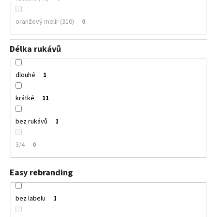
oranžový melír (310)
0
Délka rukávů
dlouhé
1
krátké
11
bez rukávů
1
3/4
0
Easy rebranding
bez labelu
1