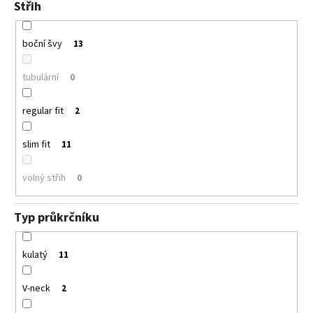
Střih
boční švy
13
tubulární
0
regular fit
2
slim fit
11
volný střih
0
Typ průkrčníku
kulatý
11
V-neck
2