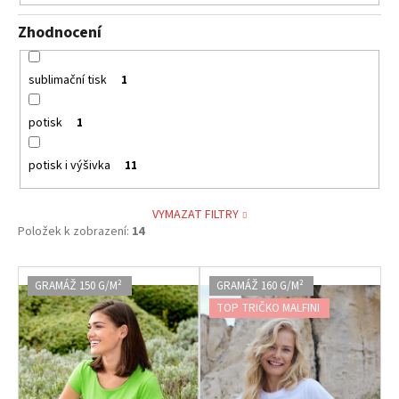
Zhodnocení
sublimační tisk
1
potisk
1
potisk i výšivka
11
VYMAZAT FILTRY
Položek k zobrazení:
14
V
GRAMÁŽ 150 G/M²
GRAMÁŽ 160 G/M²
ý
TOP TRIČKO MALFINI
p
i
s
p