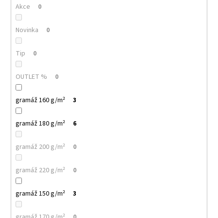
č
Akce
0
u
j
Novinka
0
e
m
e
Tip
0
OUTLET %
0
MALFINI
BASIC
129
gramáž 160 g/m²
3
–
PÁNSKÉ/UNISEX
gramáž 180 g/m²
TRIČKO,
6
160
G,
gramáž 200 g/m²
0
100%
BAVLNA,
SILIKONOVÁ
gramáž 220 g/m²
0
ÚPRAVA
92
gramáž 150 g/m²
3
Kč
gramáž 170 g/m²
0