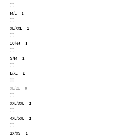
M/L
1
XL/XXL
1
10 let
1
S/M
2
L/XL
2
XL/2L
0
XXL/3XL
2
4XL/5XL
2
2X/XS
1