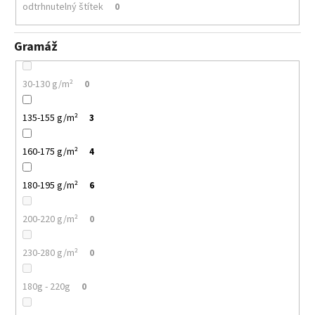
odtrhnutelný štítek
0
Gramáž
30-130 g/m²
0
135-155 g/m²
3
160-175 g/m²
4
180-195 g/m²
6
200-220 g/m²
0
230-280 g/m²
0
180g - 220g
0