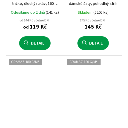
tričko, dlouhý rukáv, 160 g,
dámské šaty, pohodlný střih
100% bavlna
Odesíláme do 2 dnů
(141 ks)
Skladem
(5205 ks)
od 144 Kč včetně DPH
175 Kč včetně DPH
119 Kč
145 Kč
od
DETAIL
DETAIL
GRAMÁŽ 180 G/M²
GRAMÁŽ 180 G/M²