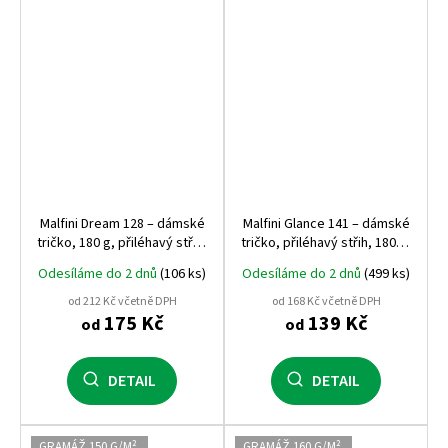
Malfini Dream 128 – dámské
Malfini Glance 141 – dámské
tričko, 180 g, přiléhavý střih,
tričko, přiléhavý střih, 180 g,
výstřih do V
elastický materiál
Odesíláme do 2 dnů
(106 ks)
Odesíláme do 2 dnů
(499 ks)
od 212 Kč včetně DPH
od 168 Kč včetně DPH
175 Kč
139 Kč
od
od
DETAIL
DETAIL
GRAMÁŽ 150 G/M²
GRAMÁŽ 160 G/M²