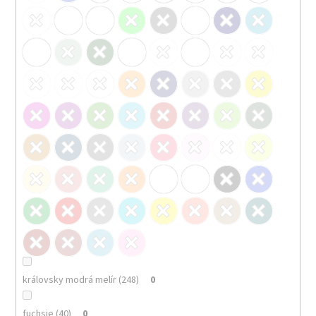
královsky modrá melír (248)
0
fuchsie (40)
0