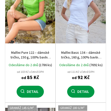
r
o
d
u
k
t
ů
Malfini Pure 122 – dámské
Malfini Basic 134 – dámské
tričko, 150 g, 100% bavlna,
tričko, 160 g, 100% bavlna,
projmutý střih
projmutý střih
Odesíláme do 2 dnů
(1786 ks)
Odesíláme do 2 dnů
(7692 ks)
od 103 Kč včetně DPH
od 111 Kč včetně DPH
85 Kč
92 Kč
od
od
DETAIL
DETAIL
GRAMÁŽ 145 G/M²
GRAMÁŽ 180 G/M²