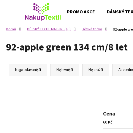
K
Přejít
na
o
PROMO AKCE
DÁMSKÝ TEXT
obsah
Zpět
Zpět
š
do
do
í
Domů
DĚTSKÝ TEXTIL MALFINI (aj.)
Dětská trička
92-apple gre
k
obchodu
obchodu
92-apple green 134 cm/8 let
Ř
a
Nejprodávanější
Nejlevnější
Nejdražší
Abecedn
z
e
n
í
p
Cena
r
60
Kč
o
d