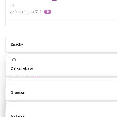
akční cena do 31.1.
0
Značky
MALFINI
3
Délka rukávů
MALFINI®
0
Payper
0
Gramáž
dlouhé
0
PICCOLIO
1
krátké
4
ROLY
0
Materiál