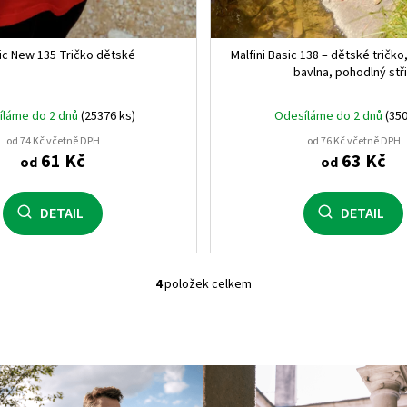
ic New 135 Tričko dětské
Malfini Basic 138 – dětské tričk
bavlna, pohodlný stř
íláme do 2 dnů
(25376 ks)
Odesíláme do 2 dnů
(350
od 74 Kč včetně DPH
od 76 Kč včetně DPH
61 Kč
63 Kč
od
od
DETAIL
DETAIL
4
položek celkem
O
v
l
á
d
a