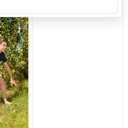
Kód:
138A107
Kód:
1470007
GRAMÁŽ 150 G/M²