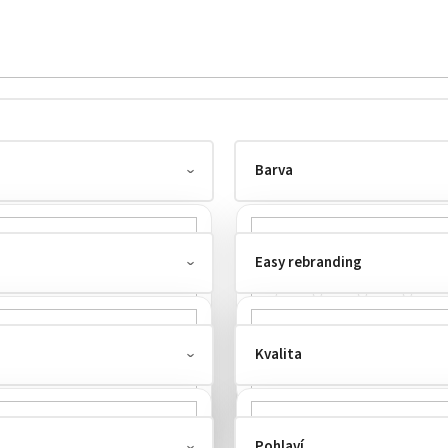
Barva
Easy rebranding
Kvalita
odtrhnutelný štítek
1
Pohlaví