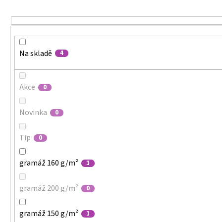
MALFINI CITY 120 – DÁMSKÉ TRIČKO, 150 G,
u
VOLNÝ STŘIH
k
106 Kč
t
ů
Na skladě
4
Akce
0
Novinka
0
Tip
0
gramáž 160 g/m²
1
gramáž 200 g/m²
0
gramáž 150 g/m²
1