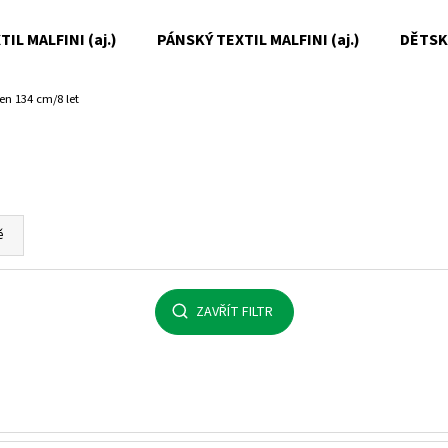
IL MALFINI (aj.)
PÁNSKÝ TEXTIL MALFINI (aj.)
DĚTSKÝ
en 134 cm/8 let
Co potřebujete najít?
HLEDAT
ě
Doporučujeme
ZAVŘÍT FILTR