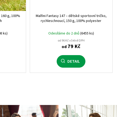
o, 160 g, 100%
Malfini Fantasy 147 – dětské sportovní tričko,
ih
rychleschnoucí, 150 g, 100% polyester
8 ks)
Odesíláme do 2 dnů
(6455 ks)
od 96 Kč včetně DPH
79 Kč
od
DETAIL