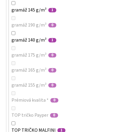
gramáž 145 g/m²
1
gramáž 190 g/m²
0
gramáž 140 g/m²
1
gramáž 175 g/m²
0
gramáž 165 g/m²
0
gramáž 155 g/m²
0
Prémiová kvalita *
0
TOP tričko Payper
0
TOP TRIČKO MALFINI
1