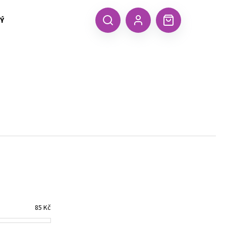
 TEXTIL MALFINI (aj.)
ČEPICE, KŠILTOVKY, ŠÁTKY A RUKA
CZK
Hledat
Nákupní
Přihlášení
košík
Následující
85
Kč