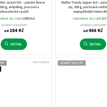
lfini Jacket 501 – pánská fleece
Malfini Trendy Zipper 410 – pán
280 g, antipilling, pracovní a
zip, 300 g, počesaná vnitřní
zdravotnické využití
nejúspěšnější mikina Ma
íláme do 2 dnů
(2958 ks)
Odesíláme do 2 dnů
(37
od 344 Kč včetně DPH
od 564 Kč včetně DPH
284 Kč
466 Kč
od
od
DETAIL
DETAIL
Kód:
5250012
/M²
GRAMÁŽ 300 G/M²