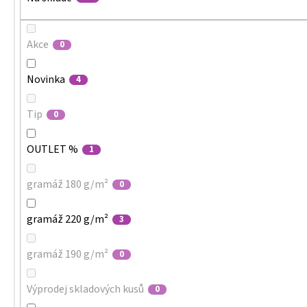
Akce
0
Novinka
4
Tip
0
OUTLET %
1
gramáž 180 g/m²
0
gramáž 220 g/m²
3
gramáž 190 g/m²
0
Výprodej skladových kusů
0