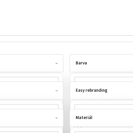
Barva
Easy rebranding
Materiál
bez labelu
4