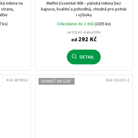
ská mikina na
Malfini Essential 406 – pánská mikina bez
 strana,
kapuce, kvalitní a pohodlná, vhodná pro potisk
lfini
i výšivku
7 ks)
Odesíláme do 2 dnů
(1035 ks)
od 353 Kč včetně DPH
292 Kč
od
DETAIL
Kód:
4070914
Kód:
2553/01-2
GRAMÁŽ 300 G/M²