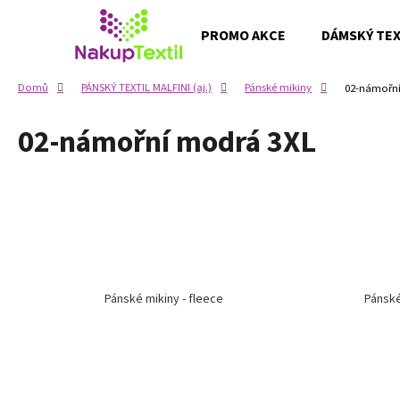
K
Přejít
na
o
PROMO AKCE
DÁMSKÝ TEXT
obsah
Zpět
Zpět
š
do
do
í
Domů
PÁNSKÝ TEXTIL MALFINI (aj.)
Pánské mikiny
02-námořní
k
obchodu
obchodu
02-námořní modrá 3XL
Pánské mikiny - fleece
Pánské