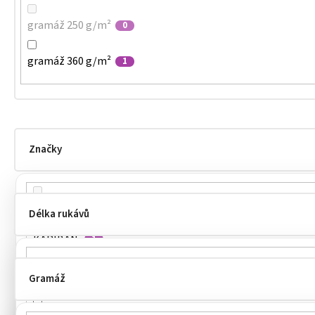
gramáž 250 g/m²
0
gramáž 360 g/m²
1
Značky
James & Nicholson
0
Délka rukávů
KARIBAN
1
MALFINI
6
Gramáž
dlouhé
24
MALFINI®
7