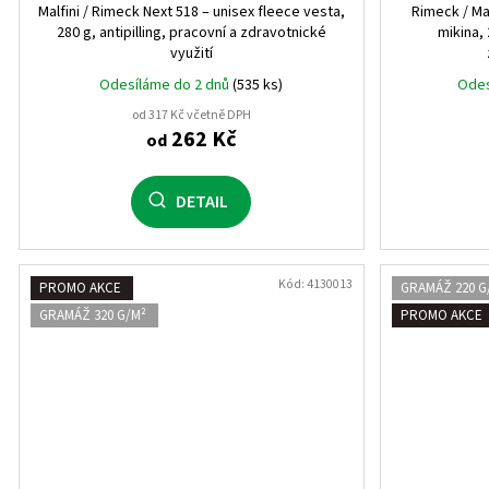
Malfini / Rimeck Next 518 – unisex fleece vesta,
Rimeck / Ma
4 roky
1
280 g, antipilling, pracovní a zdravotnické
mikina, 
využití
8 let
1
Odesíláme do 2 dnů
(535 ks)
Odes
od 317 Kč včetně DPH
12 let
1
262 Kč
od
16 let
1
DETAIL
3 roky
1
5 let
1
Kód:
4130013
PROMO AKCE
GRAMÁŽ 220 G
GRAMÁŽ 320 G/M²
PROMO AKCE
7 let
1
9 let
1
11 let
1
6 let
1