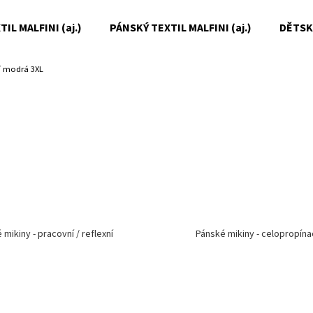
IL MALFINI (aj.)
PÁNSKÝ TEXTIL MALFINI (aj.)
DĚTSKÝ
 modrá 3XL
Co potřebujete najít?
HLEDAT
Doporučujeme
 mikiny - pracovní / reflexní
Pánské mikiny - celopropínac