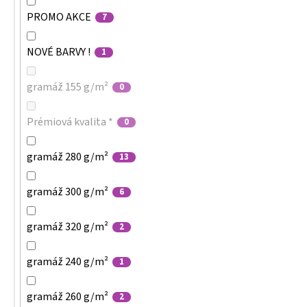
PROMO AKCE
7
NOVÉ BARVY !
1
gramáž 155 g/m²
0
Prémiová kvalita *
0
gramáž 280 g/m²
13
gramáž 300 g/m²
6
gramáž 320 g/m²
2
gramáž 240 g/m²
1
gramáž 260 g/m²
2