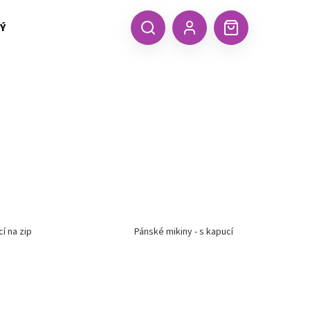
 TEXTIL MALFINI (aj.)
ČEPICE, KŠILTOVKY, ŠÁTKY A RUKA
CZK
Hledat
Nákupní
Přihlášení
košík
í na zip
Pánské mikiny - s kapucí
Následující