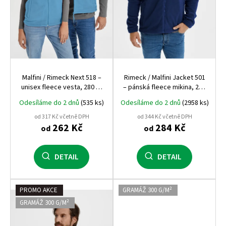
d
u
k
t
ů
Malfini / Rimeck Next 518 –
Rimeck / Malfini Jacket 501
unisex fleece vesta, 280 g,
– pánská fleece mikina, 280
antipilling, pracovní a
g, antipilling, pracovní a
Odesíláme do 2 dnů
(535 ks)
Odesíláme do 2 dnů
(2958 ks)
zdravotnické využití
zdravotnické využití
od 317 Kč včetně DPH
od 344 Kč včetně DPH
262 Kč
284 Kč
od
od
DETAIL
DETAIL
PROMO AKCE
GRAMÁŽ 300 G/M²
GRAMÁŽ 300 G/M²