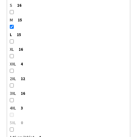
S
16
M
15
L
15
XL
16
XXL
4
2XL
12
3XL
16
4XL
3
5XL
0