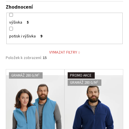
Zhodnocení
výšivka
5
potisk i výšivka
9
VYMAZAT FILTRY
Položek k zobrazení:
15
V
GRAMÁŽ 280 G/M²
PROMO AKCE
ý
GRAMÁŽ 280 G/M²
p
i
s
p
r
o