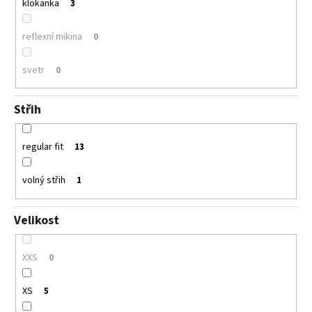
klokanka
3
reflexní mikina
0
svetr
0
Střih
regular fit
13
volný střih
1
Velikost
XXS
0
XS
5