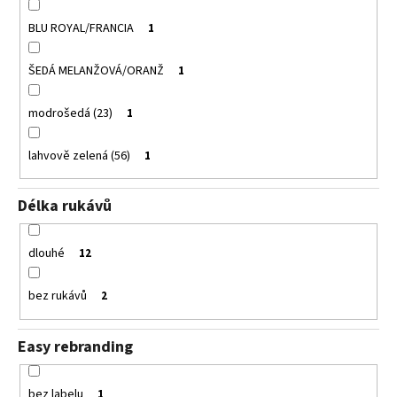
BLU ROYAL/FRANCIA
1
ŠEDÁ MELANŽOVÁ/ORANŽ
1
modrošedá (23)
1
lahvově zelená (56)
1
Délka rukávů
dlouhé
12
bez rukávů
2
Easy rebranding
bez labelu
1