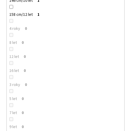
146 cm/10 let
1
158 cm/12 let
1
4 roky
0
8 let
0
12 let
0
16 let
0
3 roky
0
5 let
0
7 let
0
9 let
0