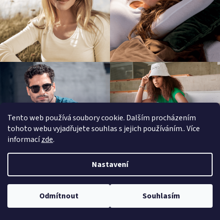
Tento web používá soubory cookie. Dalším procházením
tohoto webu vyjadřujete souhlas s jejich používáním.. Více
informací
zde
.
Nastavení
Z
á
Informace pro zákazníky
Odmítnout
Souhlasím
p
a
KONTAKTY