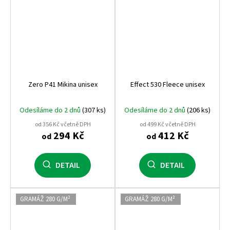
Zero P41 Mikina unisex
Effect 530 Fleece unisex
Odesíláme do 2 dnů
(307 ks)
Odesíláme do 2 dnů
(206 ks)
od 356 Kč včetně DPH
od 499 Kč včetně DPH
294 Kč
412 Kč
od
od
DETAIL
DETAIL
GRAMÁŽ 280 G/M²
GRAMÁŽ 280 G/M²