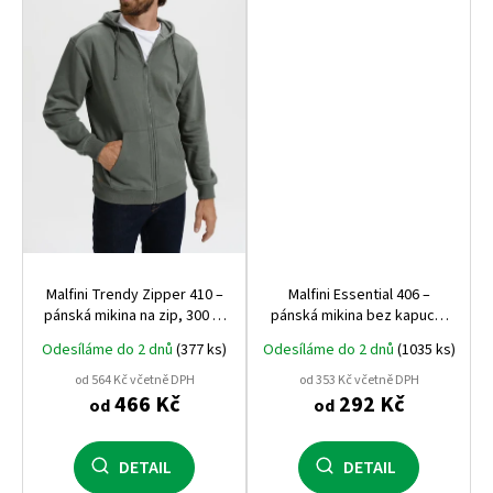
Malfini Trendy Zipper 410 –
Malfini Essential 406 –
pánská mikina na zip, 300 g,
pánská mikina bez kapuce,
počesaná vnitřní strana,
kvalitní a pohodlná, vhodná
Odesíláme do 2 dnů
(377 ks)
Odesíláme do 2 dnů
(1035 ks)
nejúspěšnější mikina Malfini
pro potisk i výšivku
od 564 Kč včetně DPH
od 353 Kč včetně DPH
466 Kč
292 Kč
od
od
DETAIL
DETAIL