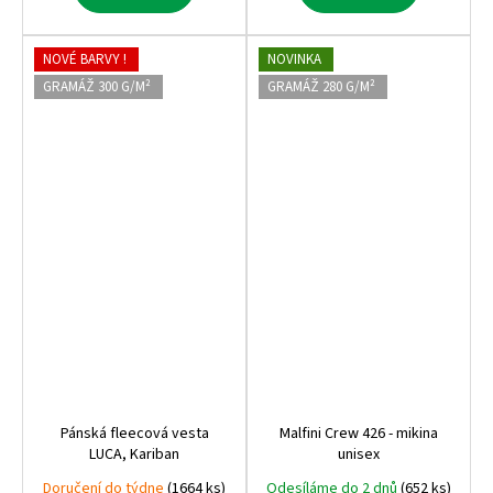
NOVÉ BARVY !
NOVINKA
GRAMÁŽ 300 G/M²
GRAMÁŽ 280 G/M²
Pánská fleecová vesta
Malfini Crew 426 - mikina
LUCA, Kariban
unisex
Doručení do týdne
(1664 ks)
Odesíláme do 2 dnů
(652 ks)