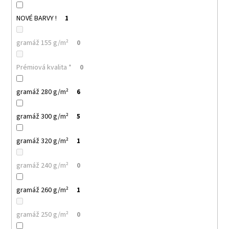
117
NOVÉ BARVY !
1
Kč
gramáž 155 g/m²
0
Prémiová kvalita *
0
gramáž 280 g/m²
6
gramáž 300 g/m²
5
gramáž 320 g/m²
1
gramáž 240 g/m²
0
gramáž 260 g/m²
1
gramáž 250 g/m²
0