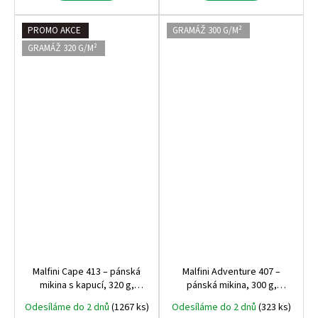
PROMO AKCE
GRAMÁŽ 300 G/M²
GRAMÁŽ 320 G/M²
Malfini Cape 413 – pánská
Malfini Adventure 407 –
mikina s kapucí, 320 g,
pánská mikina, 300 g,
počesaná vnitřní strana,
hřejivá, kvalitní a odolná,
Odesíláme do 2 dnů
(1267 ks)
Odesíláme do 2 dnů
(323 ks)
nejprodávanější střih na trhu
bestseller mezi pánskými