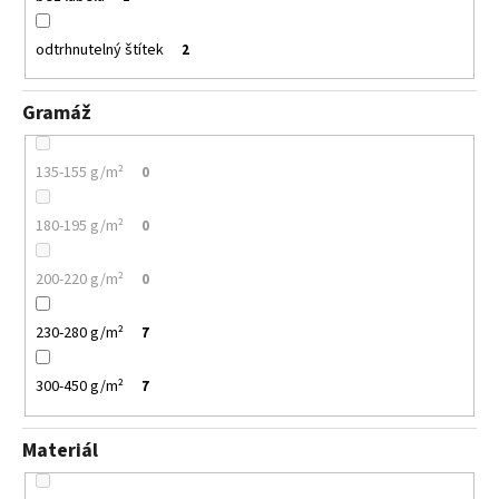
odtrhnutelný štítek
2
Gramáž
135-155 g/m²
0
180-195 g/m²
0
200-220 g/m²
0
230-280 g/m²
7
300-450 g/m²
7
Materiál