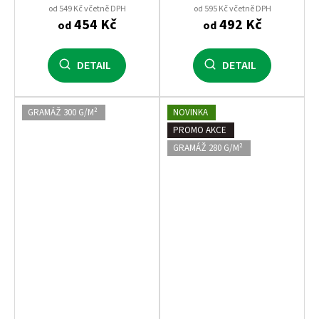
mikinami Malfini
od 549 Kč včetně DPH
od 595 Kč včetně DPH
454 Kč
492 Kč
od
od
DETAIL
DETAIL
GRAMÁŽ 300 G/M²
NOVINKA
PROMO AKCE
GRAMÁŽ 280 G/M²