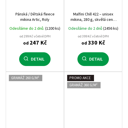
Pánská / Dětská fleece
Malfini Chill 422 – unisex
mikina Artic, Roly
mikina, 280 g, skvělá cena,
kvalitní zpracování, ideální
Odesíláme do 2 dnů.
(1200 ks)
Odesíláme do 2 dnů
(2456 ks)
na volnočasové nošení i
maturitní potisk
od 299 Kč včetně DPH
od 399 Kč včetně DPH
247 Kč
330 Kč
od
od
DETAIL
DETAIL
GRAMÁŽ 260 G/M²
PROMO AKCE
GRAMÁŽ 360 G/M²