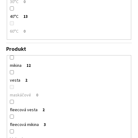
30°C
0
40°C
13
60°C
0
Produkt
mikina
12
vesta
2
maskáčové
0
fleecová vesta
2
fleecová mikina
3