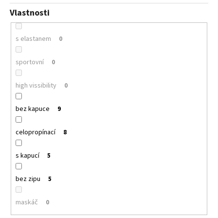
Vlastnosti
s elastanem
0
sportovní
0
high vissibility
0
bez kapuce
9
celopropínací
8
s kapucí
5
bez zipu
5
maskáč
0