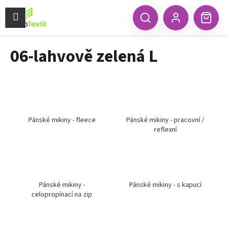
K
Přejít
na
Menu
o
CZK
Hledat
Náku
obsah
Zpět
Zpět
Přihlášení
š
koší
í
06-lahvově zelená L
C
k
o
p
o
t
ř
Pánské mikiny - fleece
Pánské mikiny - pracovní /
reflexní
e
b
u
j
e
Pánské mikiny -
Pánské mikiny - s kapucí
celopropínací na zip
t
e
n