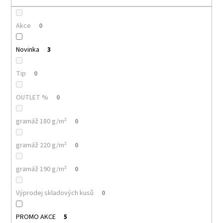
č
u
j
Akce
0
e
m
Novinka
3
e
Tip
0
MALFINI
HEAVY
OUTLET %
0
NEW
137
–
gramáž 180 g/m²
0
PRÉMIOVÉ
UNISEX
TRIČKO,
gramáž 220 g/m²
0
200
G,
100%
gramáž 190 g/m²
0
BAVLNA,
NEJVYŠŠÍ
Výprodej skladových kusů
0
GRAMÁŽ
A
KVALITA
PROMO AKCE
5
MALFINI