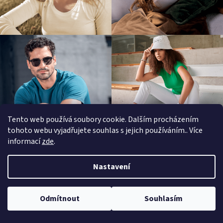
Tento web používá soubory cookie. Dalším procházením
tohoto webu vyjadřujete souhlas s jejich používáním.. Více
informací
zde
.
Z
á
Nastavení
Informace pro zákazníky
p
a
KONTAKTY
Odmítnout
Souhlasím
t
VRÁCENÍ ZBOŽÍ / VÝMĚNA ZBOŽÍ / REKLAMACE
í
PROGRAM MNOŽSTEVNÍCH SLEV