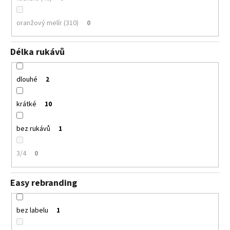
oranžový melír (310)
0
Délka rukávů
dlouhé
2
krátké
10
bez rukávů
1
3/4
0
Easy rebranding
bez labelu
1