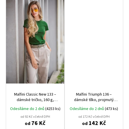
Malfini Classic New 133 –
Malfini Triumph 136 –
dámské tričko, 160 g,
dámské tílko, projmutý
projmuté
střih, 180 g
Odesíláme do 2 dnů
(4253 ks)
Odesíláme do 2 dnů
(473 ks)
od 92 Kč včetně DPH
od 172 Kč včetně DPH
76 Kč
142 Kč
od
od