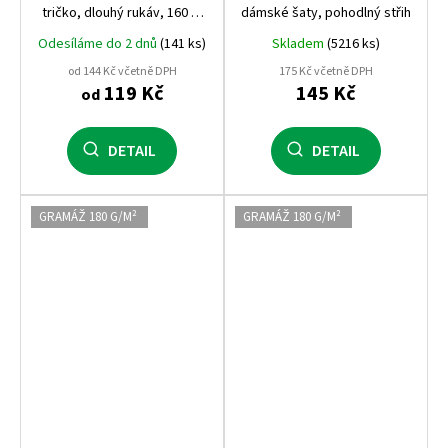
tričko, dlouhý rukáv, 160 g,
dámské šaty, pohodlný střih
100% bavlna
Odesíláme do 2 dnů
(141 ks)
Skladem
(5216 ks)
od 144 Kč včetně DPH
175 Kč včetně DPH
119 Kč
145 Kč
od
DETAIL
DETAIL
GRAMÁŽ 180 G/M²
GRAMÁŽ 180 G/M²