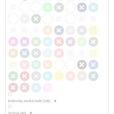
královsky modrá melír (248)
0
fuchsie (40)
0