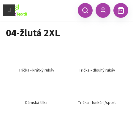
K
Přejít
na
Menu
o
CZK
Hledat
Náku
obsah
Zpět
Zpět
Přihlášení
š
koší
í
04-žlutá 2XL
C
k
o
p
o
t
ř
Trička - krátký rukáv
Trička - dlouhý rukáv
e
b
u
j
Dámská tílka
Trička - funkční/sport
e
t
e
n