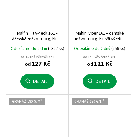
Malfini Fit V‑neck 162 –
Malfini Viper 161 – dámské
dámské tričko, 180 g, hlubší
tričko, 180 g, hlubší výstřih,
výstřih do V, silikonová
silikonová úprava
Odesíláme do 2 dnů
(1327 ks)
Odesíláme do 2 dnů
(556 ks)
úprava
od 154 Kč včetně DPH
od 146 Kč včetně DPH
127 Kč
121 Kč
od
od
DETAIL
DETAIL
GRAMÁŽ 180 G/M²
GRAMÁŽ 180 G/M²