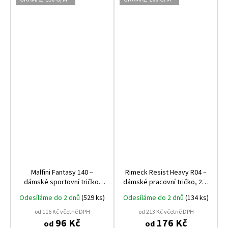
Malfini Fantasy 140 –
Rimeck Resist Heavy R04 –
dámské sportovní tričko,
dámské pracovní tričko, 200
rychleschnoucí, 150 g, 100%
g, 100% bavlna, praní až na
Odesíláme do 2 dnů
(529 ks)
Odesíláme do 2 dnů
(134 ks)
polyester
95 °C
od 116 Kč včetně DPH
od 213 Kč včetně DPH
96 Kč
176 Kč
od
od