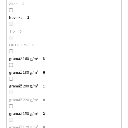
č
Akce
0
u
j
Novinka
1
e
m
e
Tip
0
OUTLET %
0
MULTIFUNKČNÍ
ŠÁTEK
NANUK
gramáž 160 g/m²
3
32
Kč
gramáž 180 g/m²
6
gramáž 200 g/m²
1
gramáž 220 g/m²
0
gramáž 150 g/m²
2
gramáž 170 g/m²
0