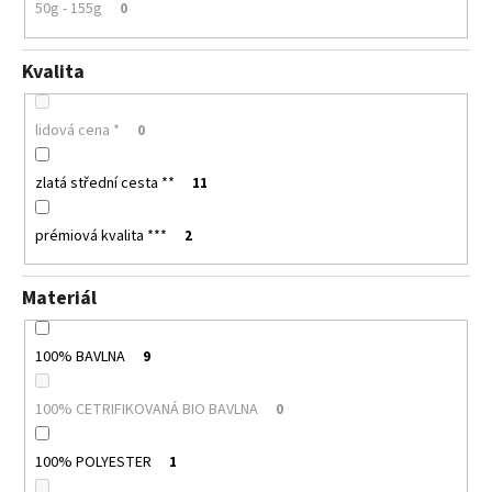
50g - 155g
0
Kvalita
lidová cena *
0
zlatá střední cesta **
11
prémiová kvalita ***
2
Materiál
100% BAVLNA
9
100% CETRIFIKOVANÁ BIO BAVLNA
0
100% POLYESTER
1