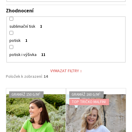
Zhodnocení
sublimační tisk
1
potisk
1
potisk i výšivka
11
VYMAZAT FILTRY
Položek k zobrazení:
14
V
GRAMÁŽ 150 G/M²
GRAMÁŽ 160 G/M²
ý
TOP TRIČKO MALFINI
p
i
s
p