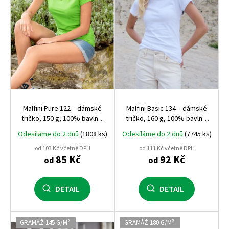
r
o
d
u
k
t
ů
Malfini Pure 122 – dámské
Malfini Basic 134 – dámské
tričko, 150 g, 100% bavlna,
tričko, 160 g, 100% bavlna,
projmutý střih
projmutý střih
Odesíláme do 2 dnů
(1808 ks)
Odesíláme do 2 dnů
(7745 ks)
od 103 Kč včetně DPH
od 111 Kč včetně DPH
85 Kč
92 Kč
od
od
DETAIL
DETAIL
GRAMÁŽ 145 G/M²
GRAMÁŽ 180 G/M²