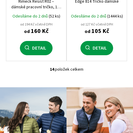
Rimeck Resist R02 –
Edge 814 Tričko dámské
dámské pracovní tričko, 160
g, 100% předsrážená
Odesíláme do 2 dnů
(52 ks)
Odesíláme do 2 dnů
(1444 ks)
bavlna, praní až na 95 °C
od 194 Kč včetně DPH
od 127 Kč včetně DPH
160 Kč
105 Kč
od
od
DETAIL
DETAIL
14
položek celkem
O
v
l
á
d
a
c
í
p
r