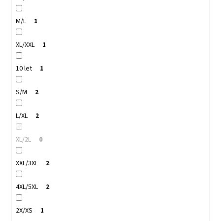
M/L
1
XL/XXL
1
10 let
1
S/M
2
L/XL
2
XL/2L
0
XXL/3XL
2
4XL/5XL
2
2X/XS
1