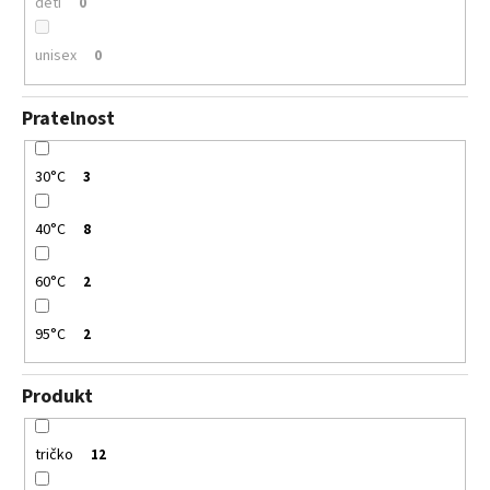
děti
0
unisex
0
Pratelnost
30°C
3
40°C
8
60°C
2
95°C
2
Produkt
tričko
12