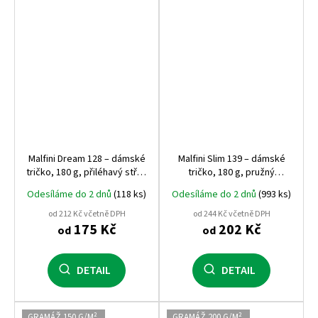
Malfini Dream 128 – dámské
Malfini Slim 139 – dámské
tričko, 180 g, přiléhavý střih,
tričko, 180 g, pružný
výstřih do V
materiál, projmutý střih
Odesíláme do 2 dnů
(118 ks)
Odesíláme do 2 dnů
(993 ks)
od 212 Kč včetně DPH
od 244 Kč včetně DPH
175 Kč
202 Kč
od
od
DETAIL
DETAIL
GRAMÁŽ 150 G/M²
GRAMÁŽ 200 G/M²