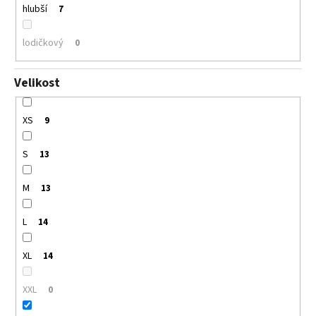
hlubší
7
lodičkový
0
Velikost
XS
9
S
13
M
13
L
14
XL
14
XXL
0