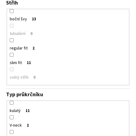
Střih
boční švy
13
tubulární
0
regular fit
2
slim fit
11
volný střih
0
Typ průkrčníku
kulatý
11
V-neck
2