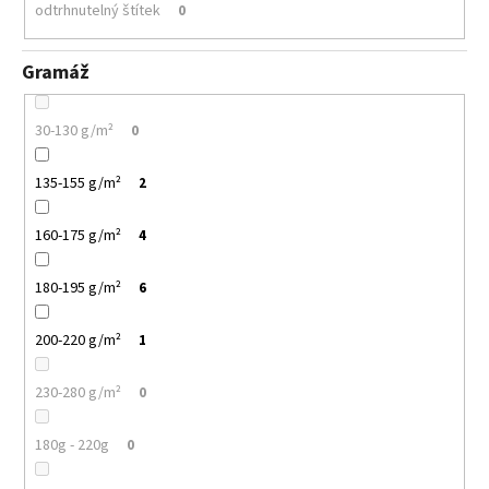
odtrhnutelný štítek
0
Gramáž
30-130 g/m²
0
135-155 g/m²
2
160-175 g/m²
4
180-195 g/m²
6
200-220 g/m²
1
230-280 g/m²
0
180g - 220g
0