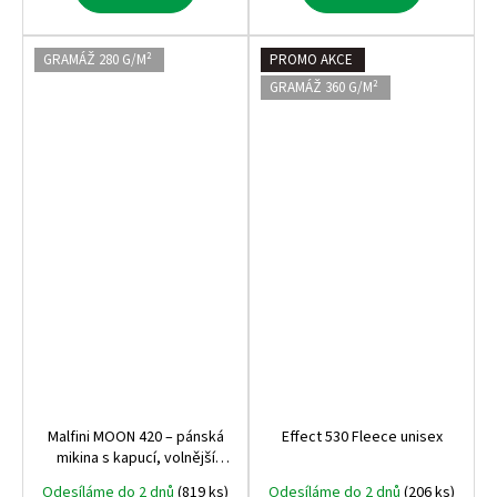
GRAMÁŽ 280 G/M²
PROMO AKCE
GRAMÁŽ 360 G/M²
Malfini MOON 420 – pánská
Effect 530 Fleece unisex
mikina s kapucí, volnější
střih, 280 g, bez etikety,
Odesíláme do 2 dnů
(819 ks)
Odesíláme do 2 dnů
(206 ks)