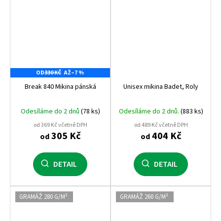
OD
330 KČ
AŽ
–7 %
Break 840 Mikina pánská
Unisex mikina Badet, Roly
Odesíláme do 2 dnů
(78 ks)
Odesíláme do 2 dnů.
(883 ks)
od 369 Kč včetně DPH
od 489 Kč včetně DPH
305 Kč
404 Kč
od
od
DETAIL
DETAIL
GRAMÁŽ 280 G/M²
GRAMÁŽ 260 G/M²