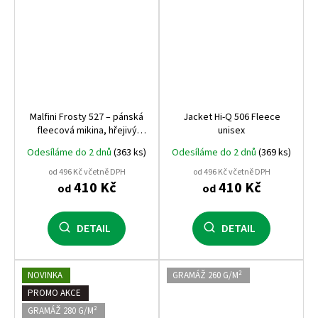
Malfini Frosty 527 – pánská
Jacket Hi-Q 506 Fleece
fleecová mikina, hřejivý
unisex
fleece, antipilling, měkká a
Odesíláme do 2 dnů
(363 ks)
Odesíláme do 2 dnů
(369 ks)
odolná, ideální pro firemní
textil
od 496 Kč včetně DPH
od 496 Kč včetně DPH
410 Kč
410 Kč
od
od
DETAIL
DETAIL
NOVINKA
GRAMÁŽ 260 G/M²
PROMO AKCE
GRAMÁŽ 280 G/M²