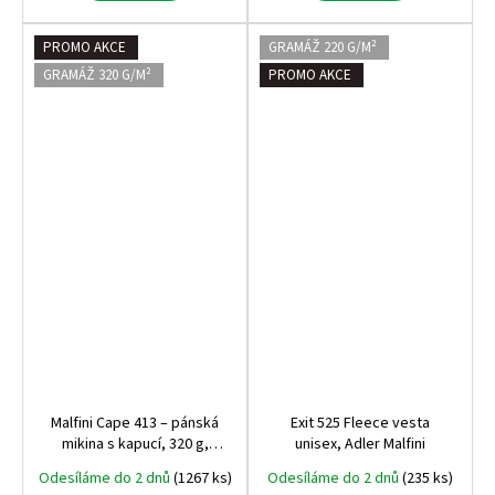
PROMO AKCE
GRAMÁŽ 220 G/M²
GRAMÁŽ 320 G/M²
PROMO AKCE
Malfini Cape 413 – pánská
Exit 525 Fleece vesta
mikina s kapucí, 320 g,
unisex, Adler Malfini
počesaná vnitřní strana,
Odesíláme do 2 dnů
(1267 ks)
Odesíláme do 2 dnů
(235 ks)
nejprodávanější střih na trhu