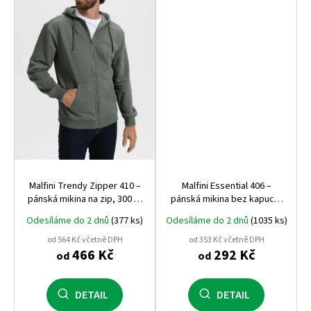
Malfini Trendy Zipper 410 –
Malfini Essential 406 –
pánská mikina na zip, 300 g,
pánská mikina bez kapuce,
počesaná vnitřní strana,
kvalitní a pohodlná, vhodná
Odesíláme do 2 dnů
(377 ks)
Odesíláme do 2 dnů
(1035 ks)
nejúspěšnější mikina Malfini
pro potisk i výšivku
od 564 Kč včetně DPH
od 353 Kč včetně DPH
466 Kč
292 Kč
od
od
DETAIL
DETAIL