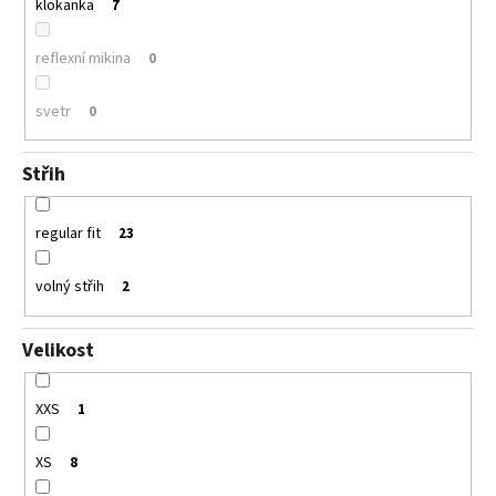
klokanka
7
reflexní mikina
0
svetr
0
Střih
regular fit
23
volný střih
2
Velikost
XXS
1
XS
8