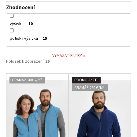
Zhodnocení
výšivka
10
potisk i výšivka
15
VYMAZAT FILTRY
Položek k zobrazení:
26
V
GRAMÁŽ 280 G/M²
PROMO AKCE
ý
GRAMÁŽ 280 G/M²
p
i
s
p
r
o