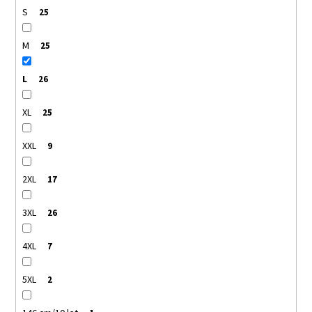
S
25
M
25
L
26
XL
25
XXL
9
2XL
17
3XL
26
4XL
7
5XL
2