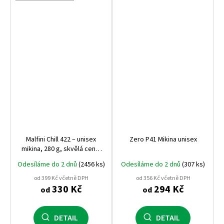
Malfini Chill 422 – unisex
Zero P41 Mikina unisex
mikina, 280 g, skvělá cena,
kvalitní zpracování, ideální
Odesíláme do 2 dnů
(2456 ks)
Odesíláme do 2 dnů
(307 ks)
na volnočasové nošení i
maturitní potisk
od 399 Kč včetně DPH
od 356 Kč včetně DPH
330 Kč
294 Kč
od
od
DETAIL
DETAIL