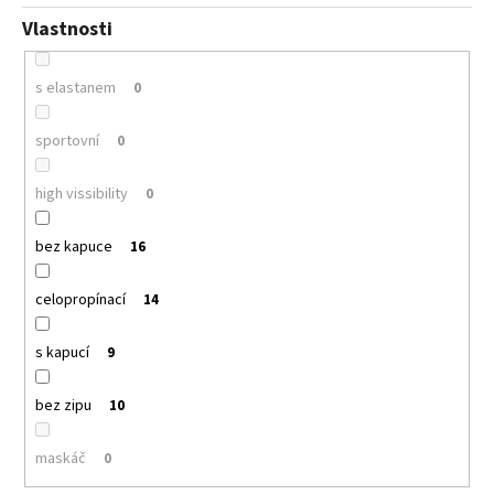
Vlastnosti
s elastanem
0
sportovní
0
high vissibility
0
bez kapuce
16
celopropínací
14
s kapucí
9
bez zipu
10
maskáč
0