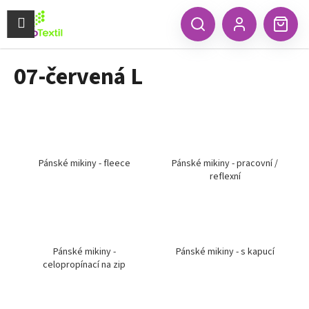
K
Přejít
na
Menu
o
CZK
Hledat
Náku
obsah
Zpět
Zpět
Přihlášení
š
koší
í
07-červená L
C
k
o
p
o
t
ř
Pánské mikiny - fleece
Pánské mikiny - pracovní /
reflexní
e
b
u
j
e
Pánské mikiny -
Pánské mikiny - s kapucí
celopropínací na zip
t
e
n