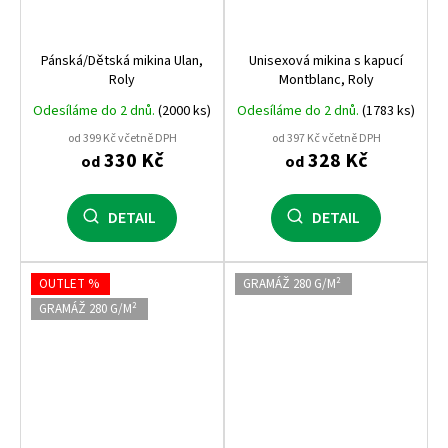
Pánská/Dětská mikina Ulan,
Unisexová mikina s kapucí
Roly
Montblanc, Roly
Odesíláme do 2 dnů.
(2000 ks)
Odesíláme do 2 dnů.
(1783 ks)
od 399 Kč včetně DPH
od 397 Kč včetně DPH
330 Kč
328 Kč
od
od
DETAIL
DETAIL
OUTLET %
GRAMÁŽ 280 G/M²
GRAMÁŽ 280 G/M²