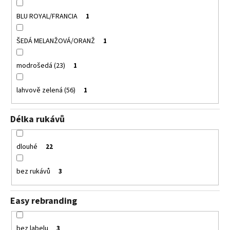
BLU ROYAL/FRANCIA
1
ŠEDÁ MELANŽOVÁ/ORANŽ
1
modrošedá (23)
1
lahvově zelená (56)
1
Délka rukávů
dlouhé
22
bez rukávů
3
Easy rebranding
bez labelu
3