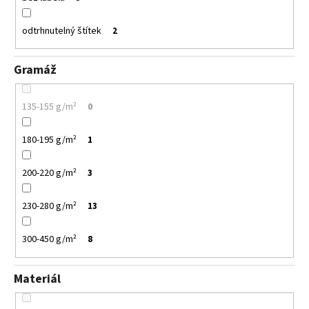
odtrhnutelný štítek
2
Gramáž
135-155 g/m²
0
180-195 g/m²
1
200-220 g/m²
3
230-280 g/m²
13
300-450 g/m²
8
Materiál