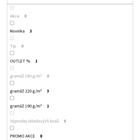
č
u
j
Akce
0
e
m
Novinka
3
e
Tip
0
MALFINI
BASIC
OUTLET %
1
129
–
PÁNSKÉ/UNISEX
gramáž 180 g/m²
0
TRIČKO,
160
G,
gramáž 220 g/m²
3
100%
BAVLNA,
SILIKONOVÁ
gramáž 190 g/m²
1
ÚPRAVA
92
Výprodej skladových kusů
0
Kč
PROMO AKCE
8