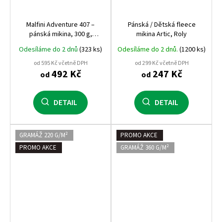
Malfini Adventure 407 –
Pánská / Dětská fleece
pánská mikina, 300 g,
mikina Artic, Roly
hřejivá, kvalitní a odolná,
Odesíláme do 2 dnů
(323 ks)
Odesíláme do 2 dnů.
(1200 ks)
bestseller mezi pánskými
mikinami Malfini
od 595 Kč včetně DPH
od 299 Kč včetně DPH
492 Kč
247 Kč
od
od
DETAIL
DETAIL
GRAMÁŽ 220 G/M²
PROMO AKCE
PROMO AKCE
GRAMÁŽ 360 G/M²