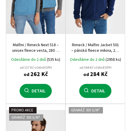
d
u
k
t
ů
Malfini / Rimeck Next 518 –
Rimeck / Malfini Jacket 501
unisex fleece vesta, 280 g,
– pánská fleece mikina, 280
antipilling, pracovní a
g, antipilling, pracovní a
Odesíláme do 2 dnů
(535 ks)
Odesíláme do 2 dnů
(2958 ks)
zdravotnické využití
zdravotnické využití
od 317 Kč včetně DPH
od 344 Kč včetně DPH
262 Kč
284 Kč
od
od
DETAIL
DETAIL
PROMO AKCE
GRAMÁŽ 300 G/M²
GRAMÁŽ 300 G/M²