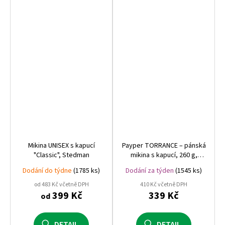
Mikina UNISEX s kapucí
Payper TORRANCE – pánská
"Classic", Stedman
mikina s kapucí, 260 g,
ideální pro velký potisk,
Dodání do týdne
(1785 ks)
Dodání za týden
(1545 ks)
skvělá pro maturitní mikiny
od 483 Kč včetně DPH
410 Kč včetně DPH
399 Kč
339 Kč
od
DETAIL
DETAIL