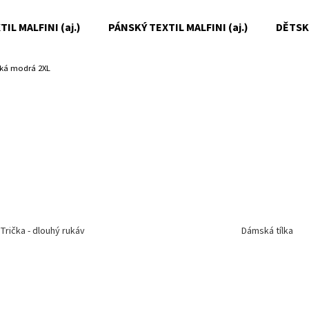
IL MALFINI (aj.)
PÁNSKÝ TEXTIL MALFINI (aj.)
DĚTSKÝ
ská modrá 2XL
Co potřebujete najít?
HLEDAT
Doporučujeme
Trička - dlouhý rukáv
Dámská tílka