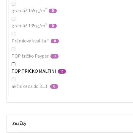
gramáž 155 g/m²
0
gramáž 135 g/m²
0
Prémiová kvalita *
0
TOP tričko Payper
0
TOP TRIČKO MALFINI
2
akční cena do 31.1.
0
Značky