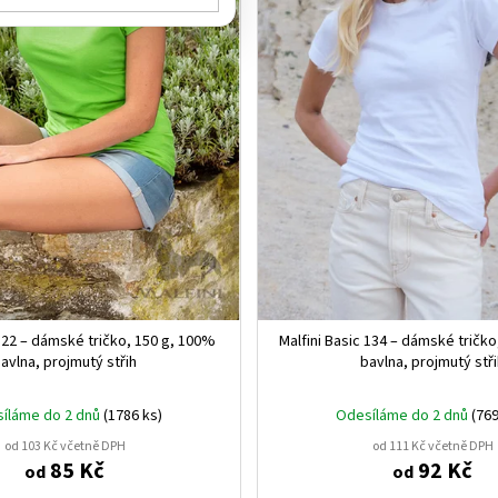
 122 – dámské tričko, 150 g, 100%
Malfini Basic 134 – dámské tričk
avlna, projmutý střih
bavlna, projmutý stř
íláme do 2 dnů
(1786 ks)
Odesíláme do 2 dnů
(769
od 103 Kč včetně DPH
od 111 Kč včetně DPH
85 Kč
92 Kč
od
od