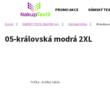
K
Přejít
na
o
PROMO AKCE
DÁMSKÝ TEXT
obsah
Zpět
Zpět
š
do
do
í
Domů
DÁMSKÝ TEXTIL MALFINI (aj.)
Dámská trička
05-králov
k
obchodu
obchodu
05-královská modrá 2XL
Trička - krátký rukáv