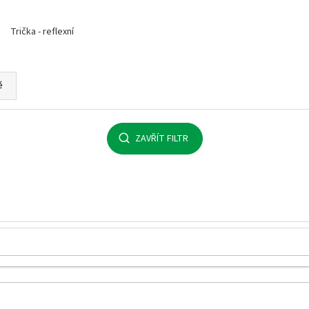
MALFINI BASIC 129 – PÁNSKÉ/UNISEX TRIČKO,
MULTIFUNKČNÍ ŠÁ
160 G, 100% BAVLNA, SILIKONOVÁ ÚPRAVA
32 Kč
Trička - reflexní
92 Kč
ě
ZAVŘÍT FILTR