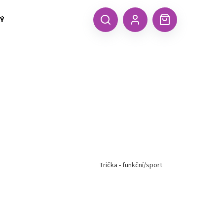
 TEXTIL MALFINI (aj.)
ČEPICE, KŠILTOVKY, ŠÁTKY A RUKA
CZK
Hledat
Nákupní
Přihlášení
košík
Trička - funkční/sport
Následující