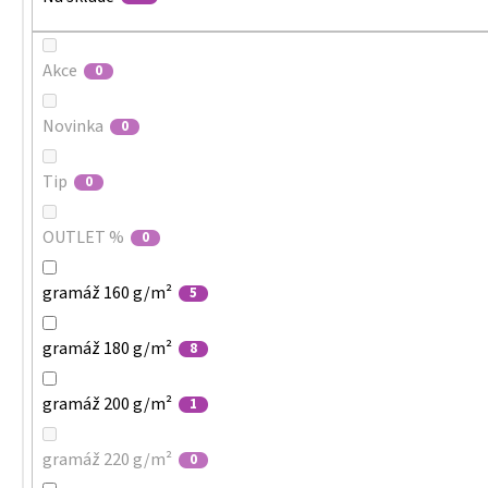
Akce
0
Novinka
0
Tip
0
OUTLET %
0
gramáž 160 g/m²
5
gramáž 180 g/m²
8
gramáž 200 g/m²
1
gramáž 220 g/m²
0