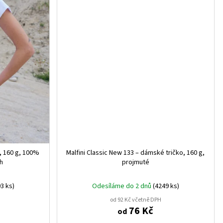
o, 160 g, 100%
Malfini Classic New 133 – dámské tričko, 160 g,
ih
projmuté
3 ks)
Odesíláme do 2 dnů
(4249 ks)
od 92 Kč včetně DPH
76 Kč
od