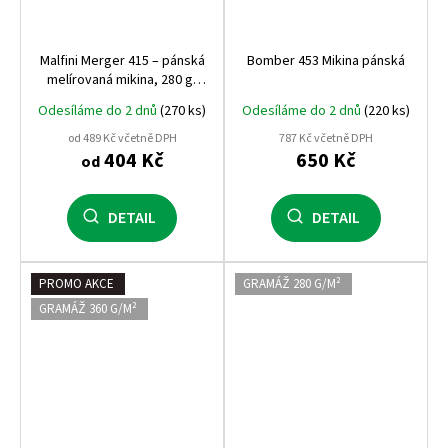
Malfini Merger 415 – pánská
Bomber 453 Mikina pánská
melírovaná mikina, 280 g,
kvalitní zpracování,
Odesíláme do 2 dnů
(270 ks)
Odesíláme do 2 dnů
(220 ks)
pohodlná a univerzální pro
celoroční nošení
od 489 Kč včetně DPH
787 Kč včetně DPH
404 Kč
650 Kč
od
DETAIL
DETAIL
PROMO AKCE
GRAMÁŽ 280 G/M²
GRAMÁŽ 360 G/M²