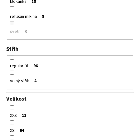
klokanka
18
reflexní mikina
8
svetr
0
Střih
regular fit
96
volný střih
4
Velikost
XXS
11
XS
64