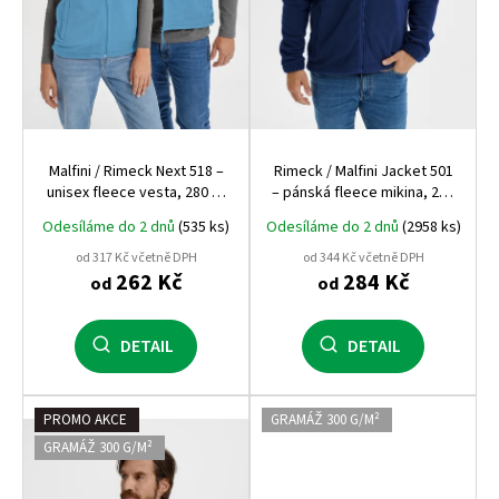
d
u
k
t
ů
Malfini / Rimeck Next 518 –
Rimeck / Malfini Jacket 501
unisex fleece vesta, 280 g,
– pánská fleece mikina, 280
antipilling, pracovní a
g, antipilling, pracovní a
Odesíláme do 2 dnů
(535 ks)
Odesíláme do 2 dnů
(2958 ks)
zdravotnické využití
zdravotnické využití
od 317 Kč včetně DPH
od 344 Kč včetně DPH
262 Kč
284 Kč
od
od
DETAIL
DETAIL
PROMO AKCE
GRAMÁŽ 300 G/M²
GRAMÁŽ 300 G/M²