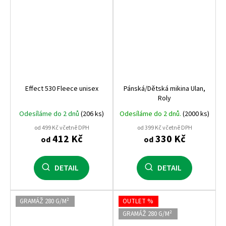
Effect 530 Fleece unisex
Pánská/Dětská mikina Ulan,
Roly
Odesíláme do 2 dnů
(206 ks)
Odesíláme do 2 dnů.
(2000 ks)
od 499 Kč včetně DPH
od 399 Kč včetně DPH
412 Kč
330 Kč
od
od
DETAIL
DETAIL
GRAMÁŽ 280 G/M²
OUTLET %
GRAMÁŽ 280 G/M²