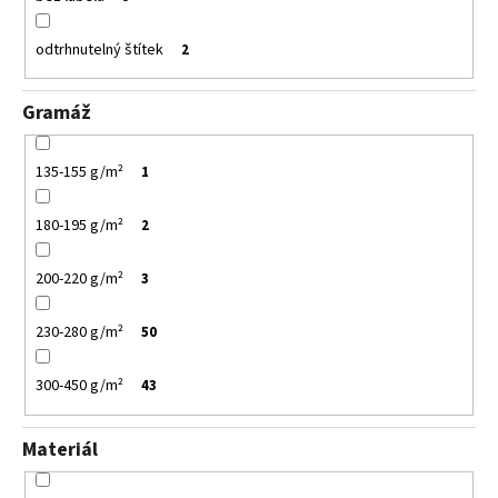
odtrhnutelný štítek
2
Gramáž
135-155 g/m²
1
180-195 g/m²
2
200-220 g/m²
3
230-280 g/m²
50
300-450 g/m²
43
Materiál