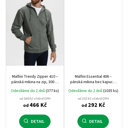
Malfini Trendy Zipper 410 –
Malfini Essential 406 –
pánská mikina na zip, 300 g,
pánská mikina bez kapuce,
počesaná vnitřní strana,
kvalitní a pohodlná, vhodná
Odesíláme do 2 dnů
(377 ks)
Odesíláme do 2 dnů
(1035 ks)
nejúspěšnější mikina Malfini
pro potisk i výšivku
od 564 Kč včetně DPH
od 353 Kč včetně DPH
466 Kč
292 Kč
od
od
DETAIL
DETAIL