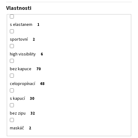
Vlastnosti
s elastanem
1
sportovní
2
high vissibility
6
bez kapuce
70
celopropínací
48
s kapucí
30
bez zipu
32
maskáč
2