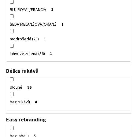
BLU ROYAL/FRANCIA
1
ŠEDÁ MELANŽOVÁ/ORANŽ
1
modrošedá (23)
1
lahvově zelená (56)
1
Délka rukávů
dlouhé
96
bez rukávů
4
Easy rebranding
bez labelu
5