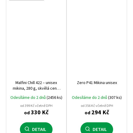
Malfini Chill 422 – unisex
Zero P41 Mikina unisex
mikina, 280 g, skvělá cena,
kvalitní zpracování, ideální
Odesíláme do 2 dnů
(2456 ks)
Odesíláme do 2 dnů
(307 ks)
na volnočasové nošení i
maturitní potisk
od 399 Kč včetně DPH
od 356 Kč včetně DPH
330 Kč
294 Kč
od
od
DETAIL
DETAIL