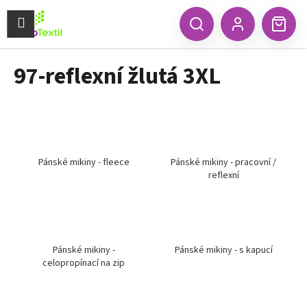
K
Přejít
na
Menu
o
CZK
Hledat
Náku
obsah
Zpět
Zpět
Přihlášení
š
koší
í
97-reflexní žlutá 3XL
C
k
o
p
o
t
ř
Pánské mikiny - fleece
Pánské mikiny - pracovní /
reflexní
e
b
u
j
e
Pánské mikiny -
Pánské mikiny - s kapucí
celopropínací na zip
t
e
n