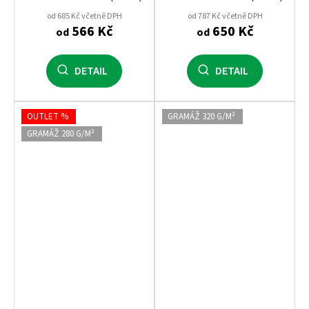
ideální na potisk
od 685 Kč včetně DPH
od 787 Kč včetně DPH
566 Kč
650 Kč
od
od
DETAIL
DETAIL
OUTLET %
GRAMÁŽ 320 G/M²
GRAMÁŽ 280 G/M²