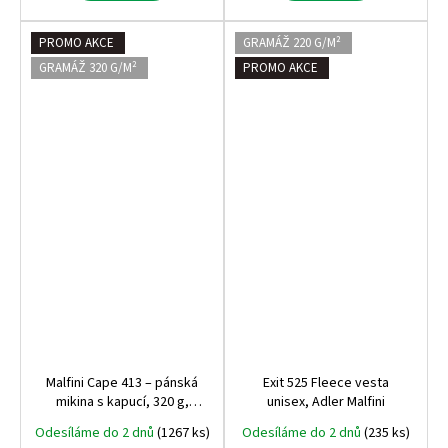
PROMO AKCE
GRAMÁŽ 220 G/M²
GRAMÁŽ 320 G/M²
PROMO AKCE
Malfini Cape 413 – pánská
Exit 525 Fleece vesta
mikina s kapucí, 320 g,
unisex, Adler Malfini
počesaná vnitřní strana,
Odesíláme do 2 dnů
(1267 ks)
Odesíláme do 2 dnů
(235 ks)
nejprodávanější střih na trhu