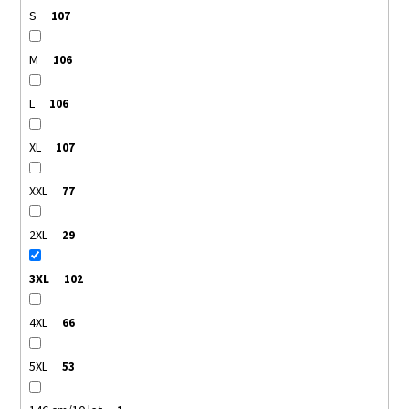
S
107
M
106
L
106
XL
107
XXL
77
2XL
29
3XL
102
4XL
66
5XL
53