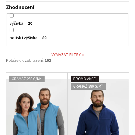
Zhodnocení
výšivka
20
potisk i výšivka
80
VYMAZAT FILTRY
Položek k zobrazení:
102
V
GRAMÁŽ 280 G/M²
PROMO AKCE
ý
GRAMÁŽ 280 G/M²
p
i
s
p
r
o