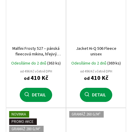
Malfini Frosty 527 – pánská
Jacket Hi-Q 506 Fleece
fleecová mikina, hřejivý
unisex
fleece, antipilling, měkká a
Odesíláme do 2 dnů
(363 ks)
Odesíláme do 2 dnů
(369 ks)
odolná, ideální pro firemní
textil
od 496 Kč včetně DPH
od 496 Kč včetně DPH
410 Kč
410 Kč
od
od
DETAIL
DETAIL
NOVINKA
GRAMÁŽ 260 G/M²
PROMO AKCE
GRAMÁŽ 280 G/M²