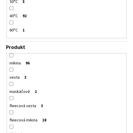
30°C
5
40°C
92
60°C
1
Produkt
mikina
96
vesta
3
maskáčové
2
fleecová vesta
3
fleecová mikina
18