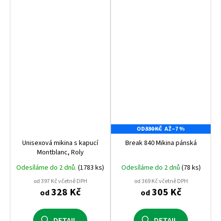
OD
330 KČ
AŽ
–7 %
Unisexová mikina s kapucí
Break 840 Mikina pánská
Montblanc, Roly
Odesíláme do 2 dnů.
(1783 ks)
Odesíláme do 2 dnů
(78 ks)
od 397 Kč včetně DPH
od 369 Kč včetně DPH
328 Kč
305 Kč
od
od
DETAIL
DETAIL