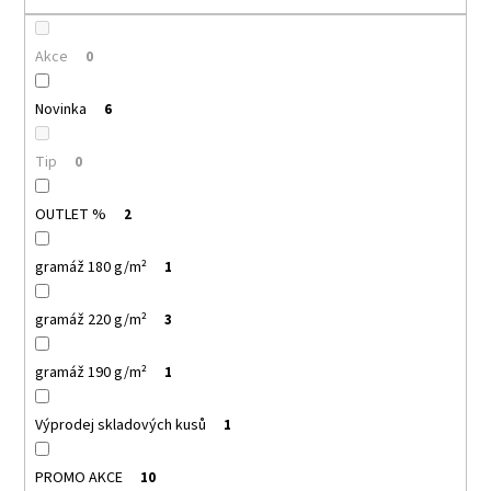
č
u
j
Akce
0
e
m
Novinka
6
e
Tip
0
MALFINI
LOVE
OUTLET %
2
123
–
DÁMSKÉ
gramáž 180 g/m²
1
TRIČKO/
ŠATY,
VOLNÝ
gramáž 220 g/m²
3
STŘIH,
150
G
gramáž 190 g/m²
1
140
Kč
Výprodej skladových kusů
1
PROMO AKCE
10