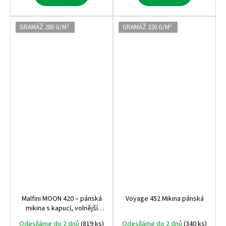
GRAMÁŽ 280 G/M²
GRAMÁŽ 320 G/M²
Malfini MOON 420 – pánská
Voyage 452 Mikina pánská
mikina s kapucí, volnější
střih, 280 g, bez etikety,
Odesíláme do 2 dnů
(819 ks)
Odesíláme do 2 dnů
(340 ks)