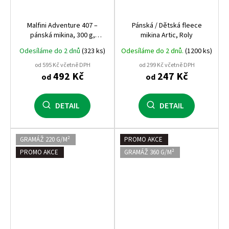
Malfini Adventure 407 –
Pánská / Dětská fleece
pánská mikina, 300 g,
mikina Artic, Roly
hřejivá, kvalitní a odolná,
Odesíláme do 2 dnů
(323 ks)
Odesíláme do 2 dnů.
(1200 ks)
bestseller mezi pánskými
mikinami Malfini
od 595 Kč včetně DPH
od 299 Kč včetně DPH
492 Kč
247 Kč
od
od
DETAIL
DETAIL
GRAMÁŽ 220 G/M²
PROMO AKCE
PROMO AKCE
GRAMÁŽ 360 G/M²