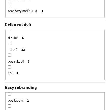
oranžový melír (310)
1
Délka rukávů
dlouhé
6
krátké
32
bez rukávů
3
3/4
1
Easy rebranding
bez labelu
2