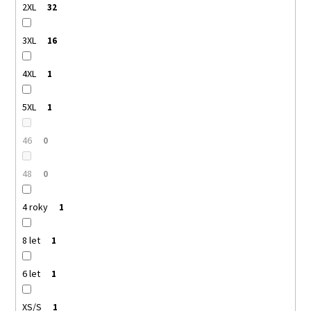
2XL
32
3XL
16
4XL
1
5XL
1
46
0
48
0
4 roky
1
8 let
1
6 let
1
XS/S
1