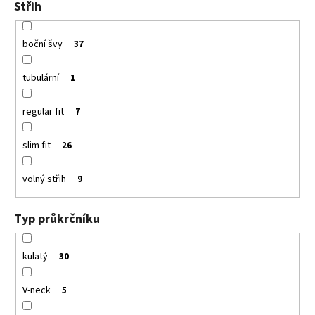
Střih
boční švy
37
tubulární
1
regular fit
7
slim fit
26
volný střih
9
Typ průkrčníku
kulatý
30
V-neck
5