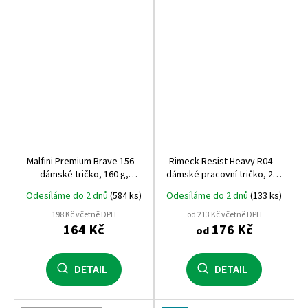
Malfini Premium Brave 156 –
Rimeck Resist Heavy R04 –
dámské tričko, 160 g,
dámské pracovní tričko, 200
prémiový pružný materiál,
g, 100% bavlna, praní až na
Odesíláme do 2 dnů
(584 ks)
Odesíláme do 2 dnů
(133 ks)
dlouhý rukáv
95 °C
198 Kč včetně DPH
od 213 Kč včetně DPH
164 Kč
176 Kč
od
DETAIL
DETAIL