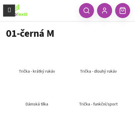
K
Přejít
na
Menu
o
CZK
Hledat
Náku
obsah
Zpět
Zpět
Přihlášení
š
koší
í
01-černá M
C
k
o
p
o
t
ř
Trička - krátký rukáv
Trička - dlouhý rukáv
e
b
u
j
Dámská tílka
Trička - funkční/sport
e
t
e
n