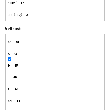
hlubší
17
lodičkový
2
Velikost
XS
28
S
45
M
45
L
46
XL
46
XXL
11