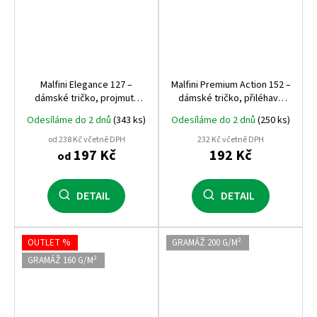
Malfini Elegance 127 –
Malfini Premium Action 152 –
dámské tričko, projmutý
dámské tričko, přiléhavý
střih, 180 g, výstřih do V
střih, 180 g, elastický
Odesíláme do 2 dnů
(343 ks)
Odesíláme do 2 dnů
(250 ks)
materiál
od 238 Kč včetně DPH
232 Kč včetně DPH
197 Kč
192 Kč
od
DETAIL
DETAIL
OUTLET %
GRAMÁŽ 200 G/M²
GRAMÁŽ 160 G/M²