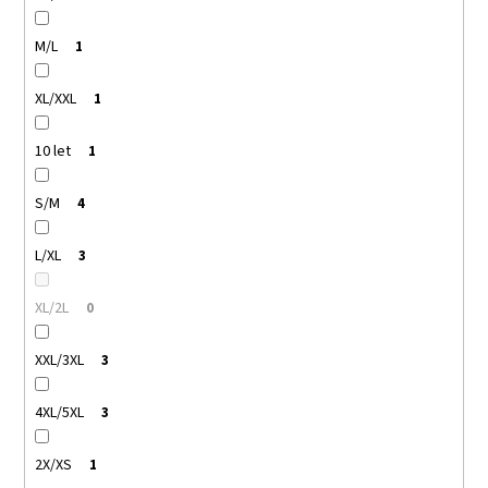
M/L
1
XL/XXL
1
10 let
1
S/M
4
L/XL
3
XL/2L
0
XXL/3XL
3
4XL/5XL
3
2X/XS
1