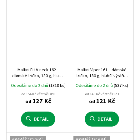
Malfini Fit V‑neck 162 –
Malfini Viper 161 – dámské
dámské tričko, 180 g, hlubší
tričko, 180 g, hlubší výstřih,
výstřih do V, silikonová
silikonová úprava
Odesíláme do 2 dnů
(1318 ks)
Odesíláme do 2 dnů
(537 ks)
úprava
od 154 Kč včetně DPH
od 146 Kč včetně DPH
127 Kč
121 Kč
od
od
DETAIL
DETAIL
GRAMÁŽ 180 G/M²
GRAMÁŽ 180 G/M²