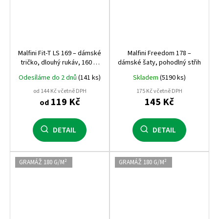
Malfini Fit‑T LS 169 – dámské
Malfini Freedom 178 –
tričko, dlouhý rukáv, 160 g,
dámské šaty, pohodlný střih
100% bavlna
Odesíláme do 2 dnů
(141 ks)
Skladem
(5190 ks)
od 144 Kč včetně DPH
175 Kč včetně DPH
119 Kč
145 Kč
od
DETAIL
DETAIL
GRAMÁŽ 180 G/M²
GRAMÁŽ 180 G/M²