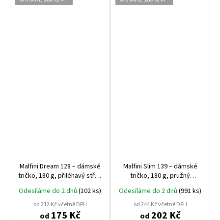
Malfini Dream 128 – dámské
Malfini Slim 139 – dámské
tričko, 180 g, přiléhavý střih,
tričko, 180 g, pružný
výstřih do V
materiál, projmutý střih
Odesíláme do 2 dnů
(102 ks)
Odesíláme do 2 dnů
(991 ks)
od 212 Kč včetně DPH
od 244 Kč včetně DPH
175 Kč
202 Kč
od
od