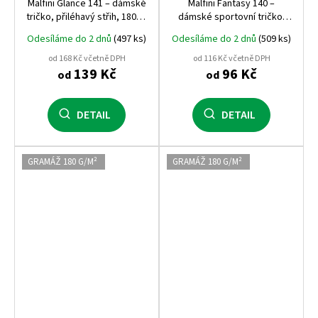
Malfini Glance 141 – dámské
Malfini Fantasy 140 –
tričko, přiléhavý střih, 180 g,
dámské sportovní tričko,
elastický materiál
rychleschnoucí, 150 g, 100%
Odesíláme do 2 dnů
(497 ks)
Odesíláme do 2 dnů
(509 ks)
polyester
od 168 Kč včetně DPH
od 116 Kč včetně DPH
139 Kč
96 Kč
od
od
DETAIL
DETAIL
GRAMÁŽ 180 G/M²
GRAMÁŽ 180 G/M²