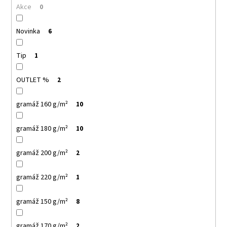
č
Akce
0
u
j
Novinka
6
e
m
e
Tip
1
OUTLET %
2
MALFINI
CITY
120
gramáž 160 g/m²
10
–
DÁMSKÉ
gramáž 180 g/m²
TRIČKO,
10
150
G,
gramáž 200 g/m²
2
VOLNÝ
STŘIH
106
gramáž 220 g/m²
1
Kč
gramáž 150 g/m²
8
gramáž 170 g/m²
2