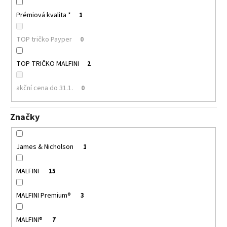
Prémiová kvalita *
1
TOP tričko Payper
0
TOP TRIČKO MALFINI
2
akční cena do 31.1.
0
Značky
James & Nicholson
1
MALFINI
15
MALFINI Premium®
3
MALFINI®
7