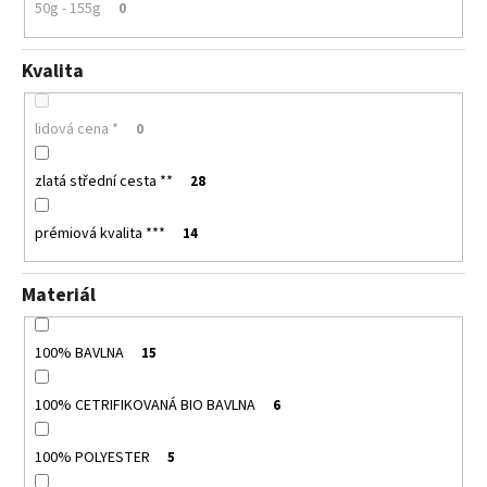
50g - 155g
0
Kvalita
lidová cena *
0
zlatá střední cesta **
28
prémiová kvalita ***
14
Materiál
100% BAVLNA
15
100% CETRIFIKOVANÁ BIO BAVLNA
6
100% POLYESTER
5