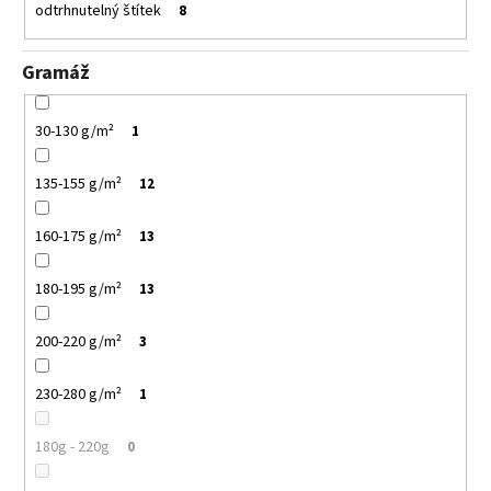
odtrhnutelný štítek
8
Gramáž
30-130 g/m²
1
135-155 g/m²
12
160-175 g/m²
13
180-195 g/m²
13
200-220 g/m²
3
230-280 g/m²
1
180g - 220g
0