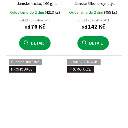
dámské tričko, 160 g,
dámské tílko, projmutý
projmuté
střih, 180 g
Odesíláme do 2 dnů
(4213 ks)
Odesíláme do 2 dnů
(455 ks)
od 92 Kč včetně DPH
od 172 Kč včetně DPH
76 Kč
142 Kč
od
od
DETAIL
DETAIL
GRAMÁŽ 160 G/M²
GRAMÁŽ 180 G/M²
PROMO AKCE
PROMO AKCE