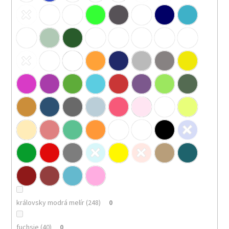
královsky modrá melír (248)
0
fuchsie (40)
0