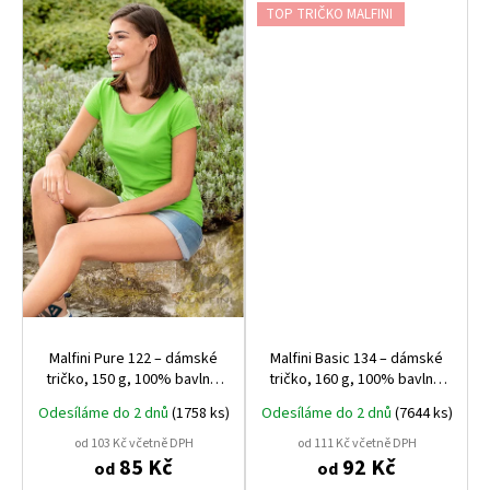
TOP TRIČKO MALFINI
Malfini Pure 122 – dámské
Malfini Basic 134 – dámské
tričko, 150 g, 100% bavlna,
tričko, 160 g, 100% bavlna,
projmutý střih
projmutý střih
Odesíláme do 2 dnů
(1758 ks)
Odesíláme do 2 dnů
(7644 ks)
od 103 Kč včetně DPH
od 111 Kč včetně DPH
85 Kč
92 Kč
od
od