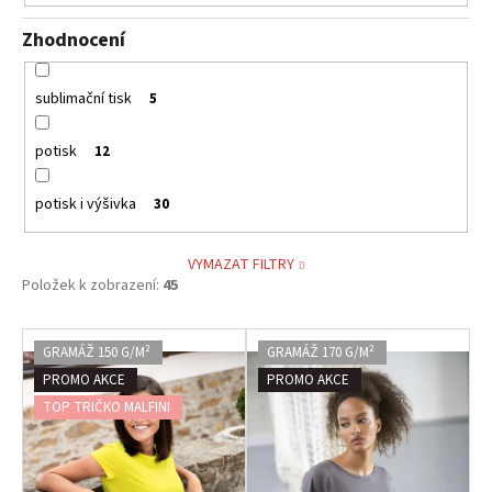
Zhodnocení
sublimační tisk
5
potisk
12
potisk i výšivka
30
VYMAZAT FILTRY
Položek k zobrazení:
45
V
GRAMÁŽ 150 G/M²
GRAMÁŽ 170 G/M²
ý
PROMO AKCE
PROMO AKCE
p
TOP TRIČKO MALFINI
i
s
p