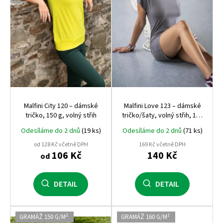
r
o
d
u
k
t
ů
Malfini City 120 – dámské
Malfini Love 123 – dámské
tričko, 150 g, volný střih
tričko/šaty, volný střih, 150
g
Odesíláme do 2 dnů
(19 ks)
Odesíláme do 2 dnů
(71 ks)
od 128 Kč včetně DPH
169 Kč včetně DPH
106 Kč
140 Kč
od
DETAIL
DETAIL
GRAMÁŽ 150 G/M²
GRAMÁŽ 160 G/M²