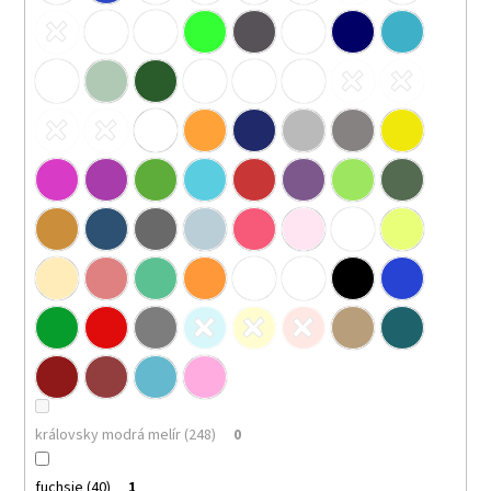
královsky modrá melír (248)
0
fuchsie (40)
1