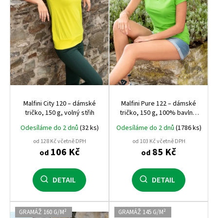
r
o
d
u
k
t
ů
Malfini City 120 – dámské
Malfini Pure 122 – dámské
tričko, 150 g, volný střih
tričko, 150 g, 100% bavlna,
projmutý střih
Odesíláme do 2 dnů
(32 ks)
Odesíláme do 2 dnů
(1786 ks)
od 128 Kč včetně DPH
od 103 Kč včetně DPH
106 Kč
85 Kč
od
od
DETAIL
DETAIL
GRAMÁŽ 160 G/M²
GRAMÁŽ 145 G/M²