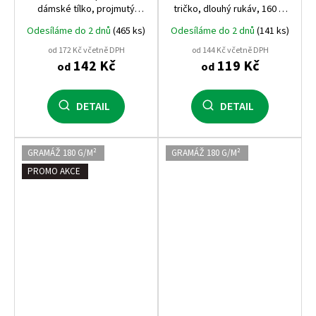
dámské tílko, projmutý
tričko, dlouhý rukáv, 160 g,
střih, 180 g
100% bavlna
Odesíláme do 2 dnů
(465 ks)
Odesíláme do 2 dnů
(141 ks)
od 172 Kč včetně DPH
od 144 Kč včetně DPH
142 Kč
119 Kč
od
od
DETAIL
DETAIL
GRAMÁŽ 180 G/M²
GRAMÁŽ 180 G/M²
PROMO AKCE