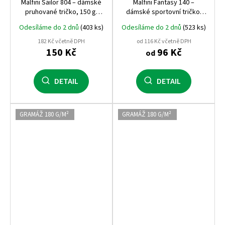
Malfini Sailor 804 – dámské
Malfini Fantasy 140 –
pruhované tričko, 150 g,
dámské sportovní tričko,
100% bavlna, projmutý střih
rychleschnoucí, 150 g, 100%
Odesíláme do 2 dnů
(403 ks)
Odesíláme do 2 dnů
(523 ks)
polyester
182 Kč včetně DPH
od 116 Kč včetně DPH
150 Kč
96 Kč
od
DETAIL
DETAIL
GRAMÁŽ 180 G/M²
GRAMÁŽ 180 G/M²