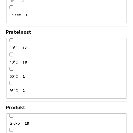
děti
0
unisex
1
Pratelnost
30°C
12
40°C
18
60°C
2
95°C
2
Produkt
tričko
28