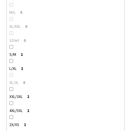
M/L
0
XL/XXL
0
10 let
0
S/M
2
L/XL
2
XL/2L
0
XXL/3XL
2
4XL/5XL
2
2X/XS
1