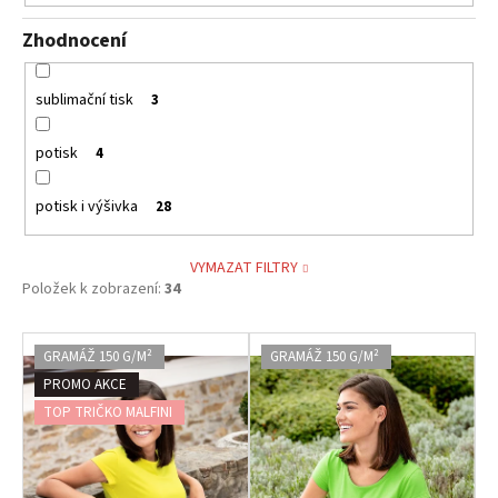
Zhodnocení
sublimační tisk
3
potisk
4
potisk i výšivka
28
VYMAZAT FILTRY
Položek k zobrazení:
34
V
GRAMÁŽ 150 G/M²
GRAMÁŽ 150 G/M²
ý
PROMO AKCE
p
TOP TRIČKO MALFINI
i
s
p