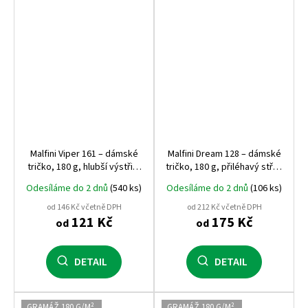
Malfini Viper 161 – dámské
Malfini Dream 128 – dámské
tričko, 180 g, hlubší výstřih,
tričko, 180 g, přiléhavý střih,
silikonová úprava
výstřih do V
Odesíláme do 2 dnů
(540 ks)
Odesíláme do 2 dnů
(106 ks)
od 146 Kč včetně DPH
od 212 Kč včetně DPH
121 Kč
175 Kč
od
od
DETAIL
DETAIL
GRAMÁŽ 180 G/M²
GRAMÁŽ 180 G/M²