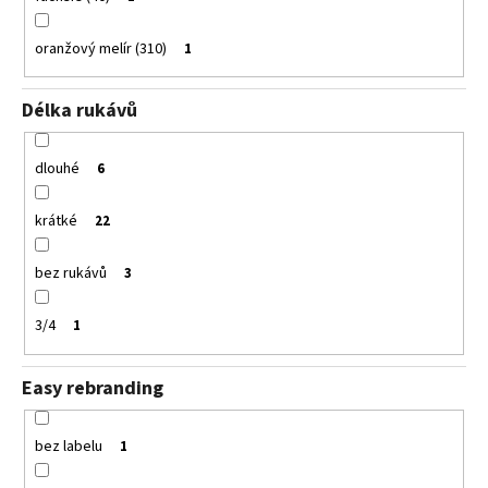
oranžový melír (310)
1
Délka rukávů
dlouhé
6
krátké
22
bez rukávů
3
3/4
1
Easy rebranding
bez labelu
1