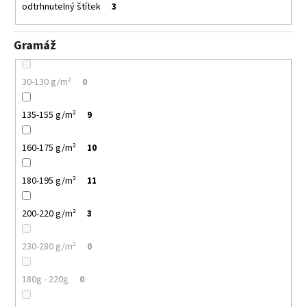
odtrhnutelný štítek
3
Gramáž
30-130 g/m²
0
135-155 g/m²
9
160-175 g/m²
10
180-195 g/m²
11
200-220 g/m²
3
230-280 g/m²
0
180g - 220g
0