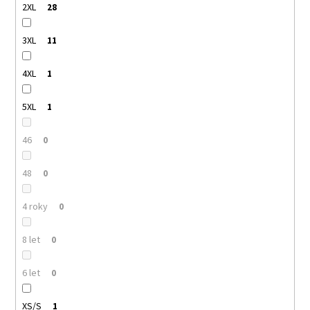
2XL
28
3XL
11
4XL
1
5XL
1
46
0
48
0
4 roky
0
8 let
0
6 let
0
XS/S
1