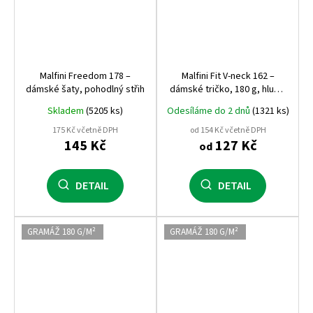
Malfini Freedom 178 –
Malfini Fit V‑neck 162 –
dámské šaty, pohodlný střih
dámské tričko, 180 g, hlubší
výstřih do V, silikonová
Skladem
(5205 ks)
Odesíláme do 2 dnů
(1321 ks)
úprava
175 Kč včetně DPH
od 154 Kč včetně DPH
145 Kč
127 Kč
od
DETAIL
DETAIL
GRAMÁŽ 180 G/M²
GRAMÁŽ 180 G/M²