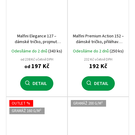
Malfini Elegance 127 –
Malfini Premium Action 152 –
dámské tričko, projmutý
dámské tričko, přiléhavý
střih, 180 g, výstřih do V
střih, 180 g, elastický
Odesíláme do 2 dnů
(343 ks)
Odesíláme do 2 dnů
(250 ks)
materiál
od 238 Kč včetně DPH
232 Kč včetně DPH
197 Kč
192 Kč
od
DETAIL
DETAIL
OUTLET %
GRAMÁŽ 200 G/M²
GRAMÁŽ 160 G/M²