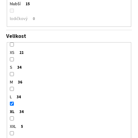
hlubší
15
lodičkový
0
Velikost
XS
21
S
34
M
36
L
34
XL
34
XXL
5