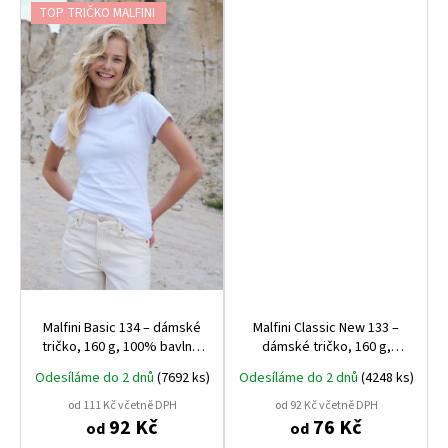
TOP TRIČKO MALFINI
Malfini Basic 134 – dámské
Malfini Classic New 133 –
tričko, 160 g, 100% bavlna,
dámské tričko, 160 g,
projmutý střih
projmuté
Odesíláme do 2 dnů
(7692 ks)
Odesíláme do 2 dnů
(4248 ks)
od 111 Kč včetně DPH
od 92 Kč včetně DPH
92 Kč
76 Kč
od
od