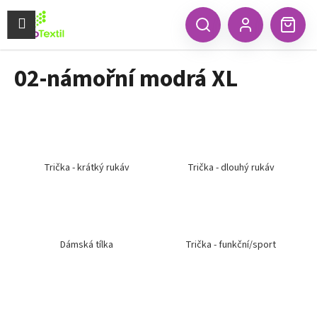
K
Přejít
na
Menu
o
CZK
Hledat
Náku
obsah
Zpět
Zpět
Přihlášení
š
koší
í
02-námořní modrá XL
C
k
o
p
o
t
ř
Trička - krátký rukáv
Trička - dlouhý rukáv
e
b
u
j
Dámská tílka
Trička - funkční/sport
e
t
e
n