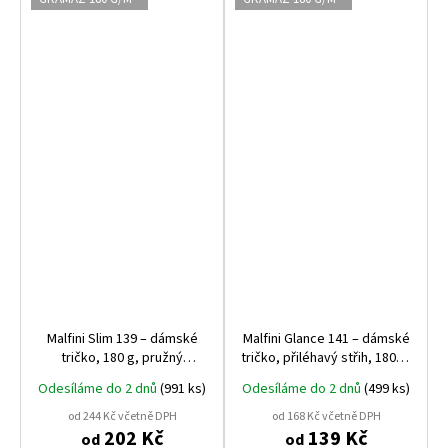
Malfini Slim 139 – dámské
Malfini Glance 141 – dámské
tričko, 180 g, pružný
tričko, přiléhavý střih, 180 g,
materiál, projmutý střih
elastický materiál
Odesíláme do 2 dnů
(991 ks)
Odesíláme do 2 dnů
(499 ks)
od 244 Kč včetně DPH
od 168 Kč včetně DPH
202 Kč
139 Kč
od
od