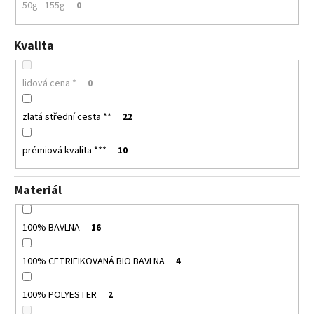
50g - 155g
0
Kvalita
lidová cena *
0
zlatá střední cesta **
22
prémiová kvalita ***
10
Materiál
100% BAVLNA
16
100% CETRIFIKOVANÁ BIO BAVLNA
4
100% POLYESTER
2