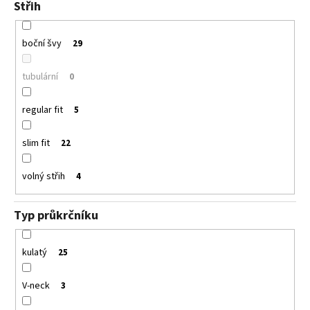
Střih
boční švy
29
tubulární
0
regular fit
5
slim fit
22
volný střih
4
Typ průkrčníku
kulatý
25
V-neck
3