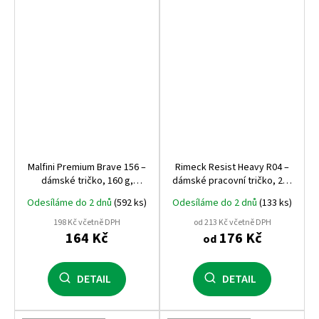
Malfini Premium Brave 156 –
Rimeck Resist Heavy R04 –
dámské tričko, 160 g,
dámské pracovní tričko, 200
prémiový pružný materiál,
g, 100% bavlna, praní až na
Odesíláme do 2 dnů
(592 ks)
Odesíláme do 2 dnů
(133 ks)
dlouhý rukáv
95 °C
198 Kč včetně DPH
od 213 Kč včetně DPH
164 Kč
176 Kč
od
DETAIL
DETAIL