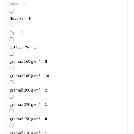
č
Akce
0
u
j
Novinka
6
e
m
e
Tip
0
OUTLET %
1
PELICAN
P72
TRIČKO
gramáž 160 g/m²
8
DĚTSKÉ
54
gramáž 180 g/m²
10
Kč
gramáž 200 g/m²
2
gramáž 220 g/m²
1
gramáž 150 g/m²
8
gramáž 170 g/m²
1