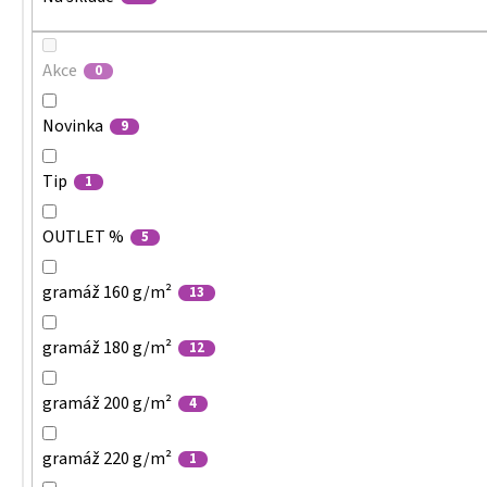
Akce
0
Novinka
9
Tip
1
OUTLET %
5
gramáž 160 g/m²
13
gramáž 180 g/m²
12
gramáž 200 g/m²
4
gramáž 220 g/m²
1