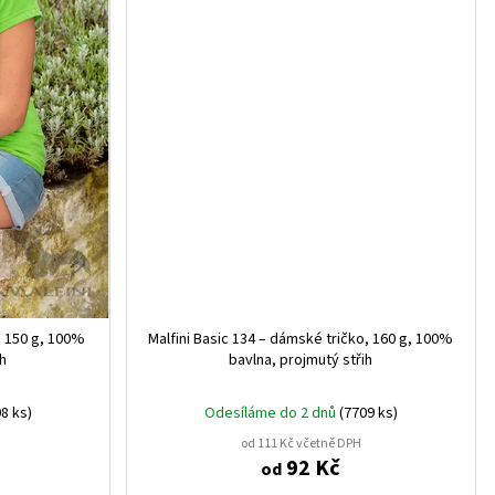
, 150 g, 100%
Malfini Basic 134 – dámské tričko, 160 g, 100%
ih
bavlna, projmutý střih
8 ks)
Odesíláme do 2 dnů
(7709 ks)
od 111 Kč včetně DPH
92 Kč
od