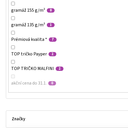
gramáž 155 g/m²
8
gramáž 135 g/m²
1
Prémiová kvalita *
7
TOP tričko Payper
2
TOP TRIČKO MALFINI
2
akční cena do 31.1.
0
Značky