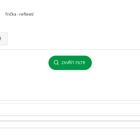
MALFINI BASIC 129 – PÁNSKÉ/UNISEX TRIČKO,
MULTIFUNKČNÍ ŠÁ
160 G, 100% BAVLNA, SILIKONOVÁ ÚPRAVA
32 Kč
Trička - reflexní
92 Kč
ě
ZAVŘÍT FILTR