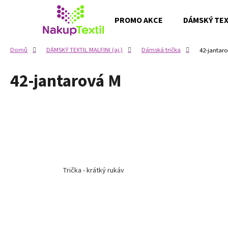
K
Přejít
na
o
PROMO AKCE
DÁMSKÝ TEXT
obsah
Zpět
Zpět
š
do
do
í
Domů
DÁMSKÝ TEXTIL MALFINI (aj.)
Dámská trička
42-jantar
k
obchodu
obchodu
42-jantarová M
Trička - krátký rukáv