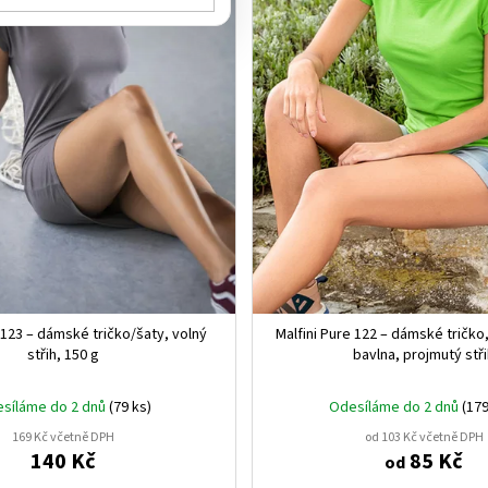
 123 – dámské tričko/šaty, volný
Malfini Pure 122 – dámské tričko
střih, 150 g
bavlna, projmutý stř
síláme do 2 dnů
(79 ks)
Odesíláme do 2 dnů
(179
169 Kč včetně DPH
od 103 Kč včetně DPH
140 Kč
85 Kč
od