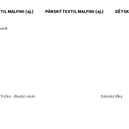
IL MALFINI (aj.)
PÁNSKÝ TEXTIL MALFINI (aj.)
DĚTSKÝ
ová M
Co potřebujete najít?
HLEDAT
Doporučujeme
Trička - dlouhý rukáv
Dámská tílka