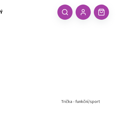
 TEXTIL MALFINI (aj.)
ČEPICE, KŠILTOVKY, ŠÁTKY A RUKA
CZK
Hledat
Nákupní
Přihlášení
košík
Trička - funkční/sport
Následující